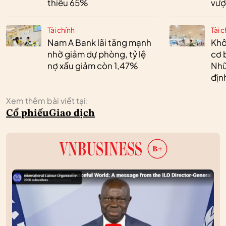
thiểu 65%
vượ
Tài chính
Tài c
Nam A Bank lãi tăng mạnh
Khô
nhờ giảm dự phòng, tỷ lệ
cơ 
nợ xấu giảm còn 1,47%
Nhữ
địn
Xem thêm bài viết tại:
Cổ phiếu
Giao dịch