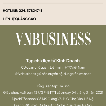
HOTLINE:
024. 37824741
LIÊN HỆ QUẢNG CÁO
Tạp chí điện tử Kinh Doanh
Cơ quan chủ quản: Liên minh HTX Việt Nam
© Vnbusiness giữ bản quyền nội dung trên website
Tổng Biên tập: Hà Linh
Giấy phép xuất bản: 139/GP-BTTTT cấp ngày 04 tháng 3 năm 2021
Địa chỉ Tòa soạn: Số 149 Giảng Võ, P. Ô Chợ Dừa, Hà Nội
Địa chỉ ĐK: Số 6, Dương Đình Nghệ, Cầu Giấy, Hà Nội