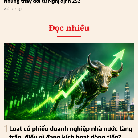
Những thay đổi từ Nghị định 252
vừa xong
Đọc nhiều
1
Loạt cổ phiếu doanh nghiệp nhà nước tăng
trần, điều gì đang kích hoạt dòng tiền?