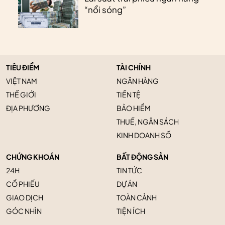
“nổi sóng”
TIÊU ĐIỂM
TÀI CHÍNH
VIỆT NAM
NGÂN HÀNG
THẾ GIỚI
TIỀN TỆ
ĐỊA PHƯƠNG
BẢO HIỂM
THUẾ, NGÂN SÁCH
KINH DOANH SỐ
CHỨNG KHOÁN
BẤT ĐỘNG SẢN
24H
TIN TỨC
CỔ PHIẾU
DỰ ÁN
GIAO DỊCH
TOÀN CẢNH
GÓC NHÌN
TIỆN ÍCH