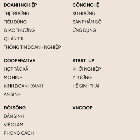
DOANH NGHIỆP
CÔNG NGHỆ
THỊ TRƯỜNG
XU HƯỚNG
TIÊU DÙNG
SẢN PHẨM SỐ
GIAO THƯƠNG
ỨNG DỤNG
QUẢN TRỊ
THÔNG TIN DOANH NGHIỆP
COOPERATIVE
START-UP
HỢP TÁC XÃ
KHỞI NGHIỆP
MÔ HÌNH
Ý TƯỞNG
KINH DOANH XANH
HỆ SINH THÁI
AN SINH
ĐỜI SỐNG
VNCOOP
DÂN SINH
VIỆC LÀM
PHONG CÁCH