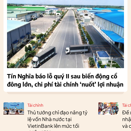
Tín Nghĩa báo lỗ quý II sau biến động cổ
đông lớn, chi phí tài chính ‘nuốt’ lợi nhuận
Tài chính
Tài c
Thủ tướng chỉ đạo nâng tỷ
Đề 
lệ vốn Nhà nước tại
nhậ
VietinBank lên mức tối
và 