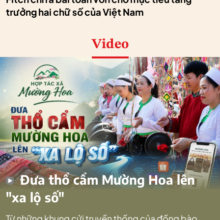
trưởng hai chữ số của Việt Nam
Video
Đưa thổ cẩm Mường Hoa lên
"xa lộ số"
Từ những khung cửi truyền thống của đồng bào