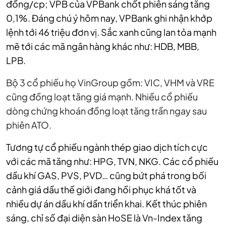
đồng/cp; VPB của VPBank chốt phiên sáng tăng
0,1%.
Đáng chú ý hôm nay, VPBank ghi nhận khớp
lệnh tới 46 triệu đơn vị. Sắc xanh cũng lan tỏa mạnh
mẽ tới các mã ngân hàng khác như: HDB, MBB,
LPB.
Bộ 3 cổ phiếu họ VinGroup gồm: VIC, VHM và VRE
cũng đồng loạt tăng giá mạnh. Nhiều cổ phiếu
dòng chứng khoán đồng loạt tăng trần ngay sau
phiên ATO.
Tương tự cổ phiếu ngành thép giao dịch tích cực
với các mã tăng như: HPG, TVN, NKG. Các cổ phiếu
dầu khí GAS, PVS, PVD… cũng bứt phá trong bối
cảnh giá dầu thế giới đang hồi phục khá tốt và
nhiều dự án dầu khí dần triển khai. Kết thúc
phiên
sáng, chỉ số đại diện sàn HoSE là Vn-Index tăng