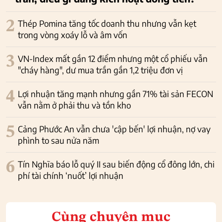
2
Thép Pomina tăng tốc doanh thu nhưng vẫn kẹt
trong vòng xoáy lỗ và âm vốn
3
VN-Index mất gần 12 điểm nhưng một cổ phiếu vẫn
"cháy hàng", dư mua trần gần 1,2 triệu đơn vị
4
Lợi nhuận tăng mạnh nhưng gần 71% tài sản FECON
vẫn nằm ở phải thu và tồn kho
5
Cảng Phước An vẫn chưa 'cập bến' lợi nhuận, nợ vay
phình to sau nửa năm
6
Tín Nghĩa báo lỗ quý II sau biến động cổ đông lớn, chi
phí tài chính ‘nuốt’ lợi nhuận
Cùng chuyên mục