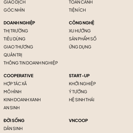
GIAO DỊCH
TOÀN CẢNH
GÓC NHÌN
TIỆN ÍCH
DOANH NGHIỆP
CÔNG NGHỆ
THỊ TRƯỜNG
XU HƯỚNG
TIÊU DÙNG
SẢN PHẨM SỐ
GIAO THƯƠNG
ỨNG DỤNG
QUẢN TRỊ
THÔNG TIN DOANH NGHIỆP
COOPERATIVE
START-UP
HỢP TÁC XÃ
KHỞI NGHIỆP
MÔ HÌNH
Ý TƯỞNG
KINH DOANH XANH
HỆ SINH THÁI
AN SINH
ĐỜI SỐNG
VNCOOP
DÂN SINH