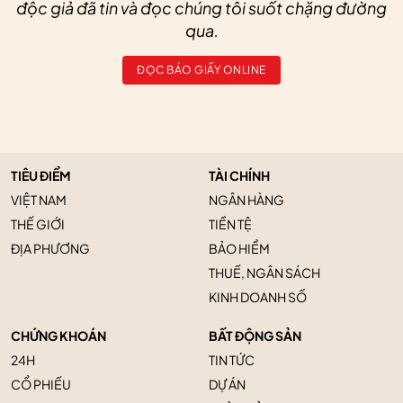
độc giả đã tin và đọc chúng tôi suốt chặng đường
qua.
ĐỌC BÁO GIẤY ONLINE
TIÊU ĐIỂM
TÀI CHÍNH
VIỆT NAM
NGÂN HÀNG
THẾ GIỚI
TIỀN TỆ
ĐỊA PHƯƠNG
BẢO HIỂM
THUẾ, NGÂN SÁCH
KINH DOANH SỐ
CHỨNG KHOÁN
BẤT ĐỘNG SẢN
24H
TIN TỨC
CỔ PHIẾU
DỰ ÁN