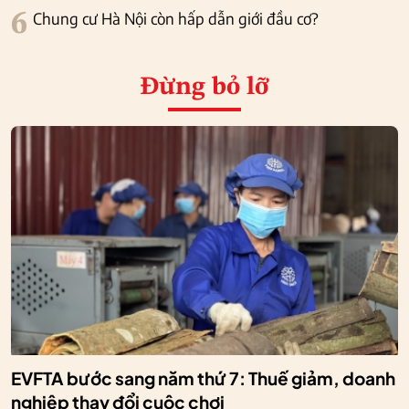
6
Chung cư Hà Nội còn hấp dẫn giới đầu cơ?
Đừng bỏ lỡ
EVFTA bước sang năm thứ 7: Thuế giảm, doanh
nghiệp thay đổi cuộc chơi