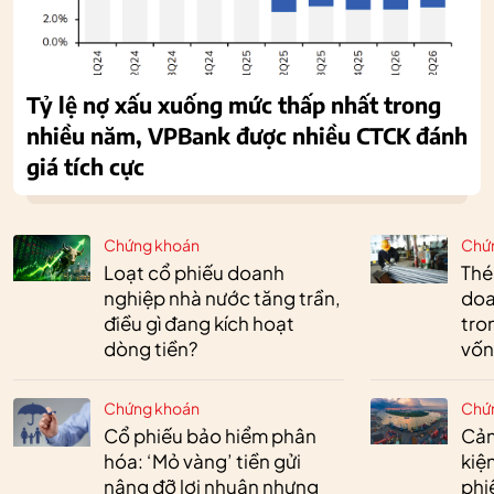
Tỷ lệ nợ xấu xuống mức thấp nhất trong
nhiều năm, VPBank được nhiều CTCK đánh
giá tích cực
Chứng khoán
Chứ
Loạt cổ phiếu doanh
Thé
nghiệp nhà nước tăng trần,
doa
điều gì đang kích hoạt
tro
dòng tiền?
vốn
Chứng khoán
Chứ
Cổ phiếu bảo hiểm phân
Cản
hóa: ‘Mỏ vàng’ tiền gửi
kiệ
nâng đỡ lợi nhuận nhưng
phi