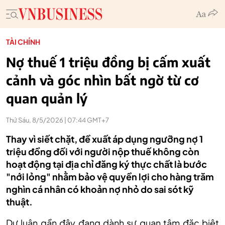
TÀI CHÍNH
Nợ thuế 1 triệu đồng bị cấm xuất
cảnh và góc nhìn bất ngờ từ cơ
quan quản lý
Thứ Sáu, 8/5/2026 | 07:44 GMT+7
Thay vì siết chặt, đề xuất áp dụng ngưỡng nợ 1
triệu đồng đối với người nộp thuế không còn
hoạt động tại địa chỉ đăng ký thực chất là bước
"nới lỏng" nhằm bảo vệ quyền lợi cho hàng trăm
nghìn cá nhân có khoản nợ nhỏ do sai sót kỹ
thuật.
Dư luận gần đây đang dành sự quan tâm đặc biệt