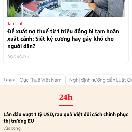
Tài chính
Đề xuất nợ thuế từ 1 triệu đồng bị tạm hoãn
xuất cảnh: Siết kỷ cương hay gây khó cho
người dân?
ĐỌC NGAY
Tags:
Cục Thuế Việt Nam
Nghị định hướng dẫn Luật Qu
24h
Lần đầu vượt 1 tỷ USD, rau quả Việt đổi cách chinh phục
thị trường EU
vừa xong