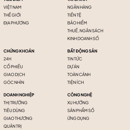
VIỆT NAM
NGÂN HÀNG
THẾ GIỚI
TIỀN TỆ
ĐỊA PHƯƠNG
BẢO HIỂM
THUẾ, NGÂN SÁCH
KINH DOANH SỐ
CHỨNG KHOÁN
BẤT ĐỘNG SẢN
24H
TIN TỨC
CỔ PHIẾU
DỰ ÁN
GIAO DỊCH
TOÀN CẢNH
GÓC NHÌN
TIỆN ÍCH
DOANH NGHIỆP
CÔNG NGHỆ
THỊ TRƯỜNG
XU HƯỚNG
TIÊU DÙNG
SẢN PHẨM SỐ
GIAO THƯƠNG
ỨNG DỤNG
QUẢN TRỊ