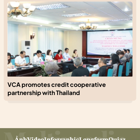
VCA promotes credit cooperative
partnership with Thailand
Ảnh
Video
Infographic
Longform
Quizz