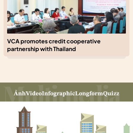
VCA promotes credit cooperative
partnership with Thailand
Ảnh
Video
Infographic
Longform
Quizz