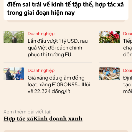
điểm sai trái về kinh tế tập thể, hợp tác xã
trong giai đoạn hiện nay
Doanh nghiệp
Doa
Lần đầu vượt 1 tỷ USD, rau
Tiế
quả Việt đổi cách chinh
chạ
phục thị trường EU
đồn
Doanh nghiệp
Doa
Giá xăng dầu giảm đồng
Định
loạt, xăng E10RON95-III lùi
tạo
về 22.324 đồng/lít
mới
Xem thêm bài viết tại:
Hợp tác xã
Kinh doanh xanh