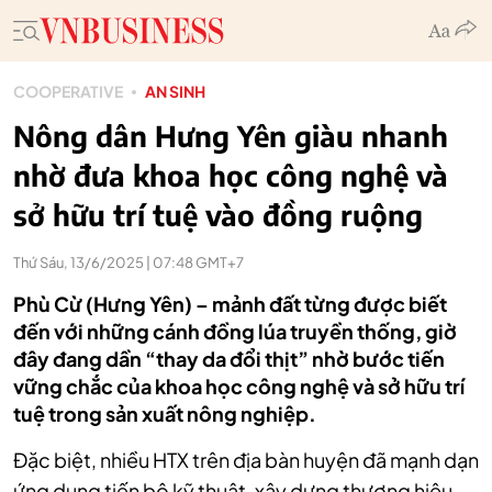
COOPERATIVE
AN SINH
Nông dân Hưng Yên giàu nhanh
nhờ đưa khoa học công nghệ và
sở hữu trí tuệ vào đồng ruộng
Thứ Sáu, 13/6/2025 | 07:48 GMT+7
Phù Cừ (Hưng Yên) – mảnh đất từng được biết
đến với những cánh đồng lúa truyền thống, giờ
đây đang dần “thay da đổi thịt” nhờ bước tiến
vững chắc của khoa học công nghệ và sở hữu trí
tuệ trong sản xuất nông nghiệp.
Đặc biệt, nhiều HTX trên địa bàn huyện đã mạnh dạn
ứng dụng tiến bộ kỹ thuật, xây dựng thương hiệu