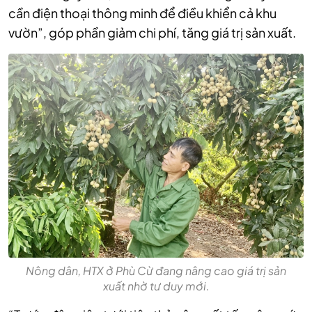
cần điện thoại thông minh để điều khiển cả khu
vườn”, góp phần giảm chi phí, tăng giá trị sản xuất.
Nông dân, HTX ở Phù Cừ đang nâng cao giá trị sản
xuất nhờ tư duy mới.