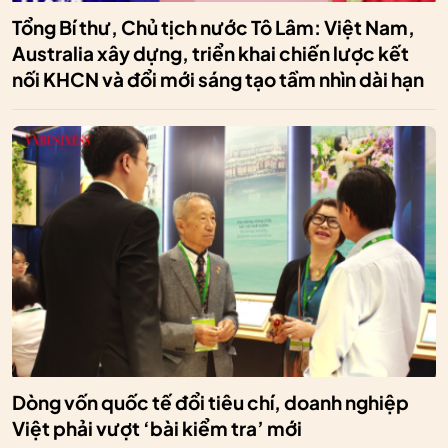
Tổng Bí thư, Chủ tịch nước Tô Lâm: Việt Nam,
Australia xây dựng, triển khai chiến lược kết
nối KHCN và đổi mới sáng tạo tầm nhìn dài hạn
Dòng vốn quốc tế đổi tiêu chí, doanh nghiệp
Việt phải vượt ‘bài kiểm tra’ mới