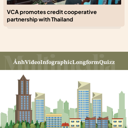
VCA promotes credit cooperative
partnership with Thailand
Ảnh
Video
Infographic
Longform
Quizz