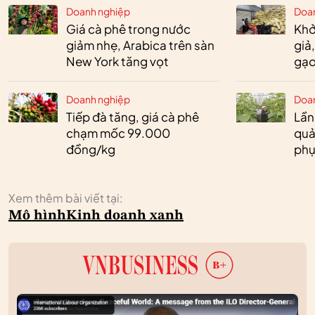
Doanh nghiệp
Doa
Giá cà phê trong nước
Khở
giảm nhẹ, Arabica trên sàn
giả
New York tăng vọt
gạo
Doanh nghiệp
Doa
Tiếp đà tăng, giá cà phê
Lần
chạm mốc 99.000
quả
đồng/kg
phụ
Xem thêm bài viết tại:
Mô hình
Kinh doanh xanh