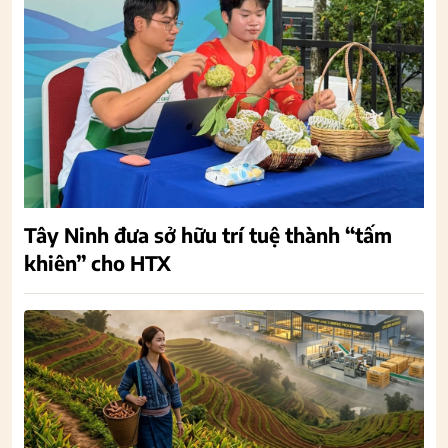
Tây Ninh đưa sở hữu trí tuệ thành “tấm
khiên” cho HTX