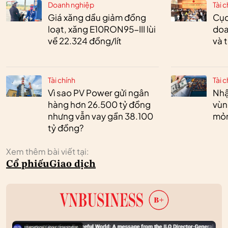
Doanh nghiệp
Tài c
Giá xăng dầu giảm đồng
Cục
loạt, xăng E10RON95-III lùi
doa
về 22.324 đồng/lít
và 
Tài chính
Tài c
Vì sao PV Power gửi ngân
Nhậ
hàng hơn 26.500 tỷ đồng
vùn
nhưng vẫn vay gần 38.100
mỏ
tỷ đồng?
Xem thêm bài viết tại:
Cổ phiếu
Giao dịch