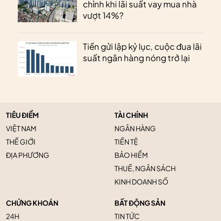
chỉnh khi lãi suất vay mua nhà
vượt 14%?
Tiền gửi lập kỷ lục, cuộc đua lãi
suất ngân hàng nóng trở lại
TIÊU ĐIỂM
TÀI CHÍNH
VIỆT NAM
NGÂN HÀNG
THẾ GIỚI
TIỀN TỆ
ĐỊA PHƯƠNG
BẢO HIỂM
THUẾ, NGÂN SÁCH
KINH DOANH SỐ
CHỨNG KHOÁN
BẤT ĐỘNG SẢN
24H
TIN TỨC