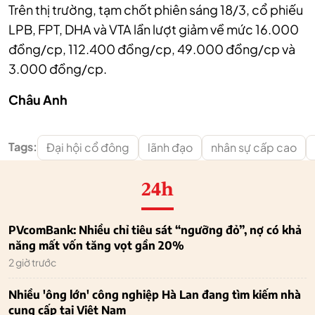
Trên thị trường, tạm chốt phiên sáng 18/3, cổ phiếu
LPB, FPT, DHA và VTA lần lượt giảm về mức
16.000
đồng/cp, 112.400 đồng/cp, 49.000 đồng/cp và
3.000 đồng/cp.
Châu Anh
Tags:
Đại hội cổ đông
lãnh đạo
nhân sự cấp cao
24h
PVcomBank: Nhiều chỉ tiêu sát “ngưỡng đỏ”, nợ có khả
năng mất vốn tăng vọt gần 20%
2 giờ trước
Nhiều 'ông lớn' công nghiệp Hà Lan đang tìm kiếm nhà
cung cấp tại Việt Nam