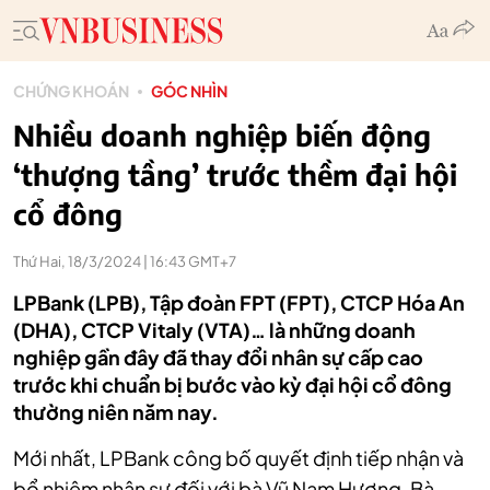
CHỨNG KHOÁN
GÓC NHÌN
Nhiều doanh nghiệp biến động
‘thượng tầng’ trước thềm đại hội
cổ đông
Thứ Hai, 18/3/2024 | 16:43 GMT+7
LPBank (LPB), Tập đoàn FPT (FPT), CTCP Hóa An
(DHA), CTCP Vitaly (VTA)… là những doanh
nghiệp gần đây đã thay đổi nhân sự cấp cao
trước khi chuẩn bị bước vào kỳ đại hội cổ đông
thường niên năm nay.
Mới nhất, LPBank công bố quyết định tiếp nhận và
bổ nhiệm nhân sự đối với bà Vũ Nam Hương. Bà