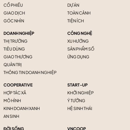
CỔ PHIẾU
DỰ ÁN
GIAO DỊCH
TOÀN CẢNH
GÓC NHÌN
TIỆN ÍCH
DOANH NGHIỆP
CÔNG NGHỆ
THỊ TRƯỜNG
XU HƯỚNG
TIÊU DÙNG
SẢN PHẨM SỐ
GIAO THƯƠNG
ỨNG DỤNG
QUẢN TRỊ
THÔNG TIN DOANH NGHIỆP
COOPERATIVE
START-UP
HỢP TÁC XÃ
KHỞI NGHIỆP
MÔ HÌNH
Ý TƯỞNG
KINH DOANH XANH
HỆ SINH THÁI
AN SINH
ĐỜI SỐNG
VNCOOP