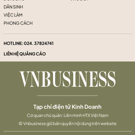
DÂN SINH
VIỆC LÀM
PHONG CÁCH
HOTLINE:
024. 37824741
LIÊN HỆ QUẢNG CÁO
Tạp chí điện tử Kinh Doanh
Cơ quan chủ quản: Liên minh HTX Việt Nam
© Vnbusiness giữ bản quyền nội dung trên website