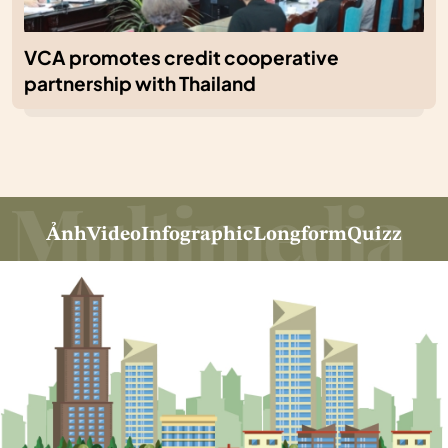
VCA promotes credit cooperative
partnership with Thailand
Ảnh
Video
Infographic
Longform
Quizz