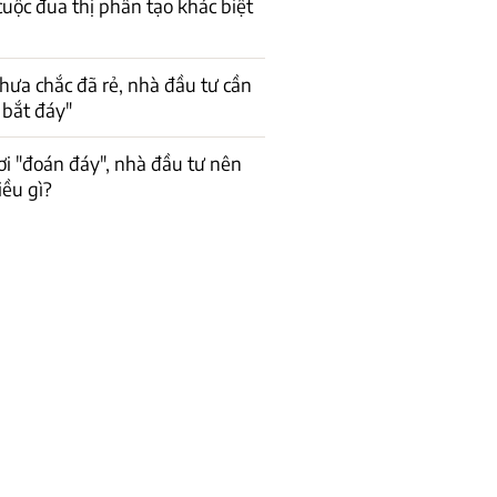
cuộc đua thị phần tạo khác biệt
hưa chắc đã rẻ, nhà đầu tư cần
 bắt đáy"
ơi "đoán đáy", nhà đầu tư nên
iều gì?