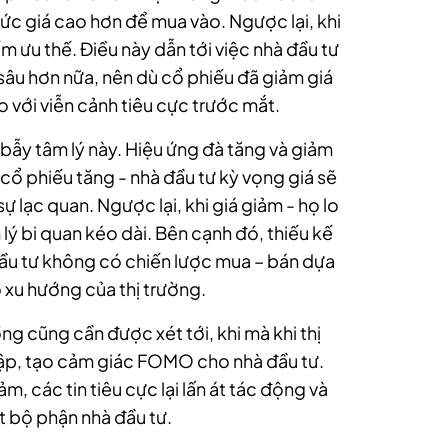
mức giá cao hơn để mua vào. Ngược lại, khi
iếm ưu thế. Điều này dẫn tới việc nhà đầu tư
 sâu hơn nữa, nên dù cổ phiếu đã giảm giá
 với viễn cảnh tiêu cực trước mắt.
 bẫy tâm lý này. Hiệu ứng đà tăng và giảm
 cổ phiếu tăng - nhà đầu tư kỳ vọng giá sẽ
ự lạc quan. Ngược lại, khi giá giảm - họ lo
lý bi quan kéo dài. Bên cạnh đó, thiếu kế
đầu tư không có chiến lược mua – bán dựa
 xu hướng của thị trường.
g cũng cần được xét tới, khi mà khi thị
ngập, tạo cảm giác FOMO cho nhà đầu tư.
m, các tin tiêu cực lại lấn át tác động và
ột bộ phận nhà đầu tư.