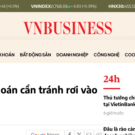
VNINDEX:
1,768.06
HNX30:
455.12
+ 6.83 (+0.39%)
+ 1.63 (+0.
KHOÁN
BẤT ĐỘNG SẢN
DOANH NGHIỆP
CÔNG NGHỆ
COO
24h
oán cần tránh rơi vào
Thủ tướng chỉ
tại VietinBan
6 giờ trước
Đâu là rào cản