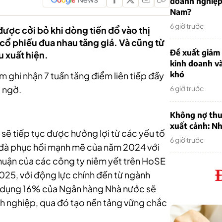
doanh nghiệp
Nam?
6 giờ trước
ược cởi bỏ khi dòng tiền đổ vào thị
cổ phiếu đua nhau tăng giá. Và cũng từ
Đề xuất giảm
u xuất hiện.
kinh doanh v
khó
 ghi nhận 7 tuần tăng điểm liên tiếp đầy
t ngờ.
6 giờ trước
Không nợ thu
xuất cảnh: Nh
sẽ tiếp tục được hưởng lợi từ các yếu tố
6 giờ trước
n đà phục hồi mạnh mẽ của năm 2024 với
nhuận của các công ty niêm yết trên HoSE
025, với động lực chính đến từ ngành
n dụng 16% của Ngân hàng Nhà nước sẽ
 nghiệp, qua đó tạo nền tảng vững chắc