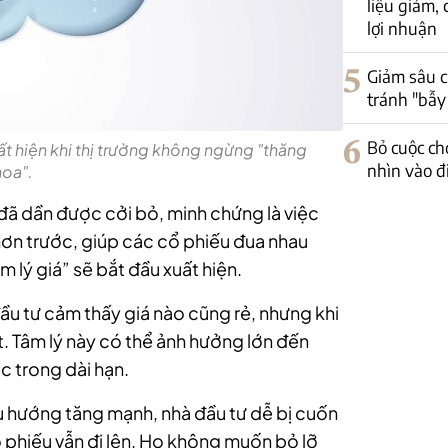
liệu giảm, 
lợi nhuận
5
Giảm sâu c
tránh "bẫy
6
Bỏ cuộc ch
ất hiện khi thị trường không ngừng "thăng
nhìn vào đ
hoa".
đã dần được cởi bỏ, minh chứng là việc
hơn trước, giúp các cổ phiếu đua nhau
m lý giá” sẽ bắt đầu xuất hiện.
đầu tư cảm thấy giá nào cũng rẻ, nhưng khi
t. Tâm lý này có thể ảnh hưởng lớn đến
c trong dài hạn.
xu hướng tăng mạnh, nhà đầu tư dễ bị cuốn
ổ phiếu vẫn đi lên. Họ không muốn bỏ lỡ