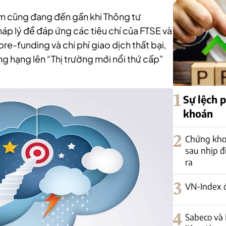
am cũng đang đến gần khi Thông tư
p lý để đáp ứng các tiêu chí của FTSE và
pre-funding và chi phí giao dịch thất bại,
g hạng lên “Thị trường mới nổi thứ cấp”
1
Sự lệch 
khoán
2
Chứng kho
sau nhịp đi
ra
3
VN-Index 
4
Sabeco và 