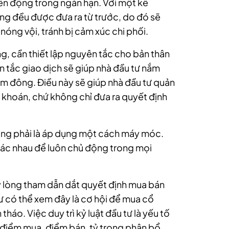
iến động trong ngắn hạn. Với một kế
ng đều được đưa ra từ trước, do đó sẽ
nóng vội, tránh bị cảm xúc chi phối.
ng, cần thiết lập nguyên tắc cho bản thân
 tắc giao dịch sẽ giúp nhà đầu tư nắm
 đông. Điều này sẽ giúp nhà đầu tư quản
g khoán, chứ không chỉ đưa ra quyết định
hông phải là áp dụng một cách máy móc.
hác nhau để luôn chủ động trong mọi
y lòng tham dẫn dắt quyết định mua bán
 tư có thể xem đây là cơ hội để mua cổ
tháo. Việc duy trì kỷ luật đầu tư là yếu tố
về điểm mua, điểm bán, tỷ trọng phân bổ