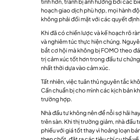
tĩnh hơn, tránh bị ảnh hưởng bởi các b
hoạch giao dịch phù hợp, mọi hành độ
không phải đối mặt với các quyết định 
Khi đã có chiến lược và kế hoạch rõ rà
và nghiêm túc thực hiện chúng. Nguyên
bắt cơ hội mà không bị FOMO theo đám
trị cảm xúc tốt hơn trong đầu tư chứn
nhất thời dựa vào cảm xúc.
Tất nhiên, việc tuân thủ nguyên tắc k
Cần chuẩn bị cho mình các kịch bản k
trường hợp.
Nhà đầu tư không nên để nỗi sợ hãi ha
trên sàn. Khi thị trường giảm, nhà đầu
phiếu với giá tốt thay vì hoảng loạn bán 
then chốt, đặt ra các tiêu chí cụ thể 