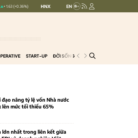
HNXINDEX:
293.44
UPCOMINDEX:
126.9
36%)
+ 0.25 (+0.09%)
PERATIVE
START-UP
ĐỜI SỐNG
PODCAST
VNCOOP
 đạo nâng tỷ lệ vốn Nhà nước
k lên mức tối thiểu 65%
 lớn nhất trong liên kết giữa