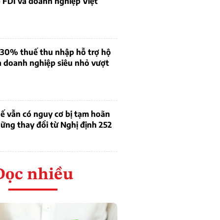
 FDI và doanh nghiệp Việt
 30% thuế thu nhập hỗ trợ hộ
à doanh nghiệp siêu nhỏ vượt
ế vẫn có nguy cơ bị tạm hoãn
ững thay đổi từ Nghị định 252
Đọc nhiều