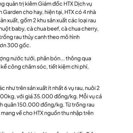
ng quản trị kiêm Giám đốc HTX Dịch vụ
Garden cho hay, hiện tại, HTX có 4 nhà
ản xuất, gồm 2 khu sản xuất các loại rau
huột baby, cà chua beef, cà chua
cherry,
 trồng rau thủy canh theo mô hình
 hơn 300 gốc.
ng nước tưới, phân bón... thông qua
kể công chăm sóc, tiết kiệm chi phí,
 như trên sản xuất ít nhất 6 vụ rau, nuôi 2
800kg, với giá 35.000 đồng/kg. Mỗi vụ cá
nh quân 150.000 đồng/kg. Từ trồng rau
 mang về cho HTX nguồn thu nhập trên