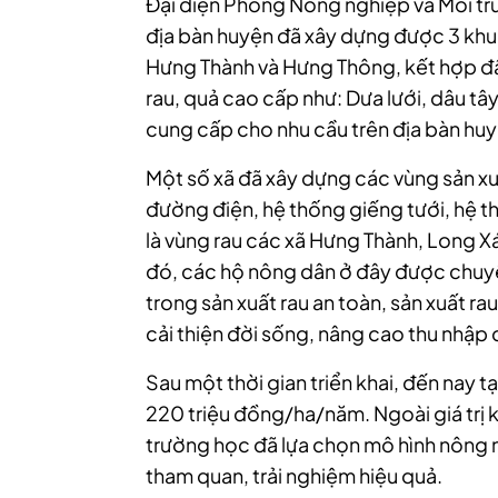
Đại diện Phòng Nông nghiệp và Môi t
địa bàn huyện đã xây dựng được 3 khu 
Hưng Thành và Hưng Thông, kết hợp đầ
rau, quả cao cấp như: Dưa lưới, dâu tây
cung cấp cho nhu cầu trên địa bàn huy
Một số xã đã xây dựng các vùng sản xu
đường điện, hệ thống giếng tưới, hệ t
là vùng rau các xã Hưng Thành, Long Xá
đó, các hộ nông dân ở đây được chuyể
trong sản xuất rau an toàn, sản xuất r
cải thiện đời sống, nâng cao thu nhập
Sau một thời gian triển khai, đến nay t
220 triệu đồng/ha/năm. Ngoài giá trị ki
trường học đã lựa chọn mô hình nông
tham quan, trải nghiệm hiệu quả.