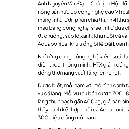
Anh Nguyễn Văn Đạt - Chủ tịch Hội đồ
nông sản hữu cơ công nghệ cao Vfresh 
màng, nhà lưới; phân chia thành 4 khu s
màu bằng công nghệ Israel, như dưa c
ớt chuông, súp lơ xanh; khu nuôi cá và
Aquaponics; khu trồng ổi lê Đài Loan
Nhờ ứng dụng công nghệ kiểm soát lượ
điện thoại thông minh, HTX giảm đáng 
đồng thời năng suất tăng lên rõ rệt.
Được biết, mỗi năm với mô hình canh tác
vụ cá lăng. Mỗi vụ rau bán được 700-
lăng thu hoạch gần 400kg, giá bán bì
thủy canh kết hợp nuôi cá Aquaponics
300 triệu đồng mỗi năm.