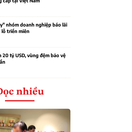
 cấp tại Việt Nam
uy" nhóm doanh nghiệp báo lãi
lỗ triền miên
n 20 tỷ USD, vùng đệm bảo vệ
dần
Đọc nhiều