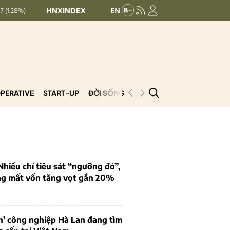
HNXINDEX:
292.64
UPCOMINDEX:
127.17
8.56 (2.84%)
+ 0.
PERATIVE
START-UP
ĐỜI SỐNG
PODCAST
VNCOOP
iều chỉ tiêu sát “ngưỡng đỏ”,
ng mất vốn tăng vọt gần 20%
n' công nghiệp Hà Lan đang tìm