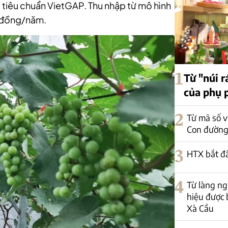
 tiêu chuẩn VietGAP. Thu nhập từ mô hình
u đồng/năm.
1
Từ "núi r
của phụ 
2
Từ mã số v
Con đường
3
HTX bắt đ
4
Từ làng n
hiệu được 
Xà Cầu