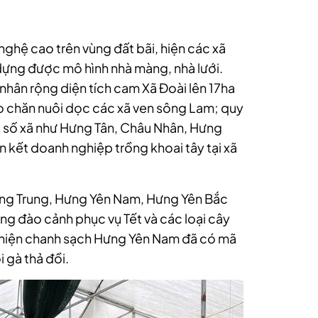
ghệ cao trên vùng đất bãi, hiện các xã
ựng được mô hình nhà màng, nhà lưới.
hân rộng diện tích cam Xã Đoài lên 17ha
ào chăn nuôi dọc các xã ven sông Lam; quy
t số xã như Hưng Tân, Châu Nhân, Hưng
ên kết doanh nghiệp trồng khoai tây tại xã
ng Trung, Hưng Yên Nam, Hưng Yên Bắc
ồng đào cảnh phục vụ Tết và các loại cây
ại (hiện chanh sạch Hưng Yên Nam đã có mã
 gà thả đồi.