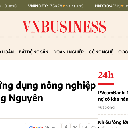
VNINDEX:
1,764.78
HNX30:
453.19
19.87 (1.11%)
5.87 (1.28%)
KHOÁN
BẤT ĐỘNG SẢN
DOANH NGHIỆP
CÔNG NGHỆ
COO
24h
ứng dụng nông nghiệp
PVcomBank: Nh
ng Nguyên
nợ có khả nă
vừa xong
Nhiều 'ông lớ