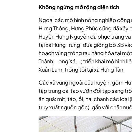
Không ngừng mở rộng diện tích
Ngoài các mô hình nông nghiệp công n
Hưng Thông, Hưng Phúc cũng đã xây d
Huyện Hưng Nguyên đã phục tráng và n
tại xã Hưng Trung; đưa giống bò 3B v
hoạch vùng trồng rau hàng hóa tại mộ
Thành, Long Xá,…; triển khai mô hình li
Xuân Lam, trồng tỏi tại xã Hưng Tân.
Các xã vùng ngoài của huyện, gồm Hư
tập trung cải tạo vườn đồi tạp sang tr
ăn quả: mít, táo, ổi, na, chanh các lo
truy xuất nguồn gốc), gắn với chăn nuôi