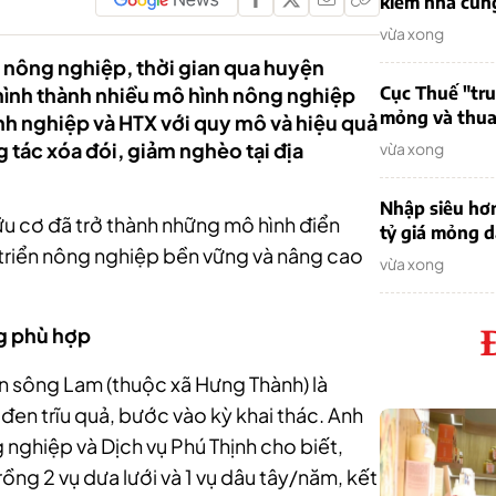
kiếm nhà cung
vừa xong
ển nông nghiệp, thời gian qua huyện
ình thành nhiều mô hình nông nghiệp
Cục Thuế "tr
mỏng và thua 
h nghiệp và HTX với quy mô và hiệu quả
 tác xóa đói, giảm nghèo tại địa
vừa xong
Nhập siêu hơ
u cơ đã trở thành những mô hình điển
tỷ giá mỏng 
t triển nông nghiệp bền vững và nâng cao
vừa xong
g phù hợp
en sông Lam (thuộc xã Hưng Thành) là
en trĩu quả, bước vào kỳ khai thác. Anh
ghiệp và Dịch vụ Phú Thịnh cho biết,
trồng 2 vụ dưa lưới và 1 vụ dâu tây/năm, kết