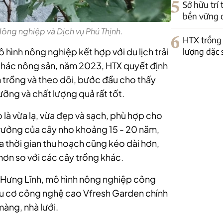
5
Sở hữu trí
bền vững 
Nông nghiệp và Dịch vụ Phú Thịnh.
6
HTX trồng 
lượng đặc 
ô hình nông nghiệp kết hợp với du lịch trải
 thác nông sản, năm 2023, HTX quyết định
 trồng và theo dõi, bước đầu cho thấy
ưỡng và chất lượng quả rất tốt.
 là vừa lạ, vừa đẹp và sạch, phù hợp cho
 trưởng của cây nho khoảng 15 - 20 năm,
a thời gian thu hoạch cũng kéo dài hơn,
ế hơn so với các cây trồng khác.
xã Hưng Lĩnh, mô hình nông nghiệp công
ữu cơ công nghệ cao Vfresh Garden chính
màng, nhà lưới.