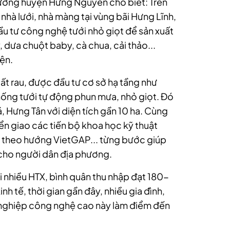
rường huyện Hưng Nguyên cho biết: Trên
nhà lưới, nhà màng tại vùng bãi Hưng Lĩnh,
u tư công nghệ tưới nhỏ giọt để sản xuất
, dưa chuột baby, cà chua, cải thảo...
ện.
ất rau, được đầu tư cơ sở hạ tầng như
hống tưới tự động phun mưa, nhỏ giọt. Đó
, Hưng Tân với diện tích gần 10 ha. Cùng
n giao các tiến bộ khoa học kỹ thuật
au theo hướng VietGAP... từng bước giúp
 cho người dân địa phương.
ại nhiều HTX, bình quân thu nhập đạt 180-
nh tế, thời gian gần đây, nhiều gia đình,
 nghiệp công nghệ cao này làm điểm đến