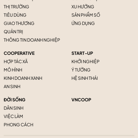
THỊ TRƯỜNG
XU HƯỚNG
TIÊU DÙNG
SẢN PHẨM SỐ
GIAO THƯƠNG
ỨNG DỤNG
QUẢN TRỊ
THÔNG TIN DOANH NGHIỆP
COOPERATIVE
START-UP
HỢP TÁC XÃ
KHỞI NGHIỆP
MÔ HÌNH
Ý TƯỞNG
KINH DOANH XANH
HỆ SINH THÁI
AN SINH
ĐỜI SỐNG
VNCOOP
DÂN SINH
VIỆC LÀM
PHONG CÁCH