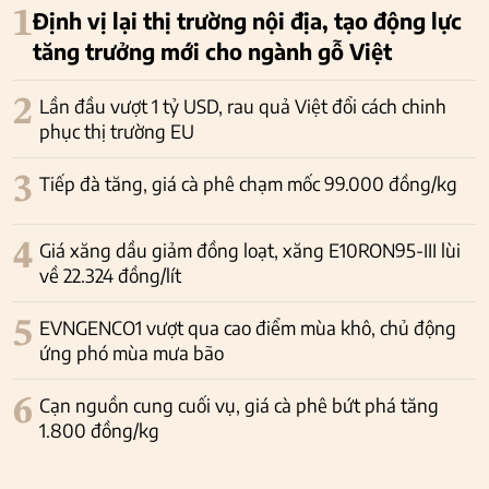
1
Định vị lại thị trường nội địa, tạo động lực
tăng trưởng mới cho ngành gỗ Việt
2
Lần đầu vượt 1 tỷ USD, rau quả Việt đổi cách chinh
phục thị trường EU
3
Tiếp đà tăng, giá cà phê chạm mốc 99.000 đồng/kg
4
Giá xăng dầu giảm đồng loạt, xăng E10RON95-III lùi
về 22.324 đồng/lít
5
EVNGENCO1 vượt qua cao điểm mùa khô, chủ động
ứng phó mùa mưa bão
6
Cạn nguồn cung cuối vụ, giá cà phê bứt phá tăng
1.800 đồng/kg