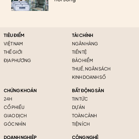
TIÊU ĐIỂM
TÀI CHÍNH
VIỆT NAM
NGÂN HÀNG
THẾ GIỚI
TIỀN TỆ
ĐỊA PHƯƠNG
BẢO HIỂM
THUẾ, NGÂN SÁCH
KINH DOANH SỐ
CHỨNG KHOÁN
BẤT ĐỘNG SẢN
24H
TIN TỨC
CỔ PHIẾU
DỰ ÁN
GIAO DỊCH
TOÀN CẢNH
GÓC NHÌN
TIỆN ÍCH
DOANH NGHIỆP
CÔNG NGHỆ