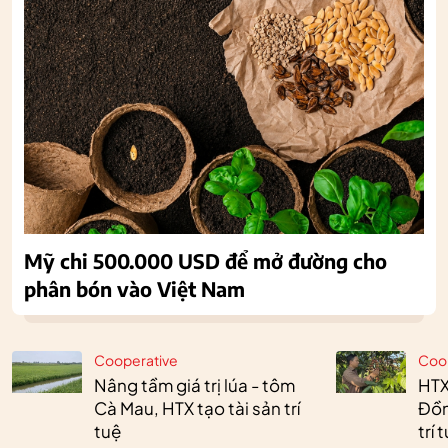
Mỹ chi 500.000 USD để mở đường cho
phân bón vào Việt Nam
Cooperative
Coo
Nâng tầm giá trị lúa - tôm
HTX
Cà Mau, HTX tạo tài sản trí
Đồn
tuệ
trí 