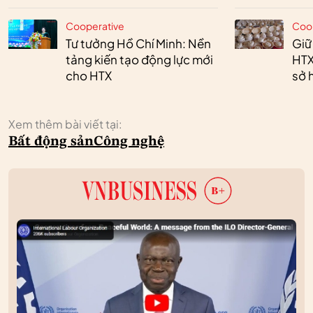
Cooperative
Coo
Tư tưởng Hồ Chí Minh: Nền
Giữ
tảng kiến tạo động lực mới
HTX
cho HTX
sở h
Xem thêm bài viết tại:
Bất động sản
Công nghệ