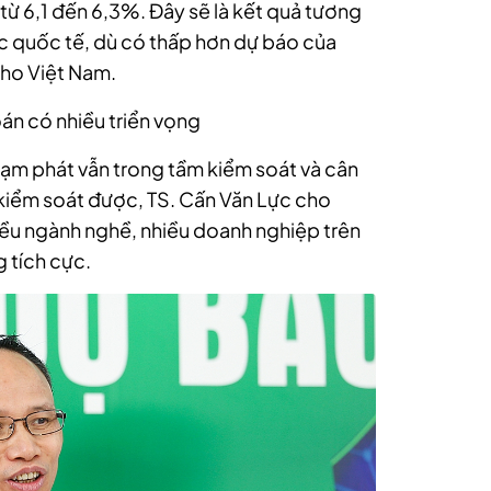
từ 6,1 đến 6,3%. Đây sẽ là kết quả tương
c quốc tế, dù có thấp hơn dự báo của
cho Việt Nam.
án có nhiều triển vọng
lạm phát vẫn trong tầm kiểm soát và cân
n kiểm soát được, TS. Cấn Văn Lực cho
iều ngành nghề, nhiều doanh nghiệp trên
g tích cực.