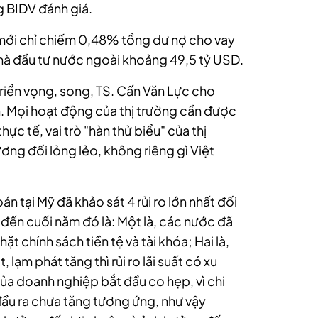
g BIDV đánh giá.
mới chỉ chiếm 0,48% tổng dư nợ cho vay
 nhà đầu tư nước ngoài khoảng 49,5 tỷ USD.
riển vọng, song, TS. Cấn Văn Lực cho
. Mọi hoạt động của thị trường cần được
hực tế, vai trò "hàn thử biểu" của thị
ơng đối lỏng lẻo, không riêng gì Việt
n tại Mỹ đã khảo sát 4 rủi ro lớn nhất đối
 đến cuối năm đó là: Một là, các nước đã
ặt chính sách tiền tệ và tài khóa; Hai là,
 lạm phát tăng thì rủi ro lãi suất có xu
của doanh nghiệp bắt đầu co hẹp, vì chi
 đầu ra chưa tăng tương ứng, như vậy