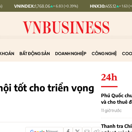
EX:
1,768.06
HNX30:
455.12
HN
+ 6.83 (+0.39%)
+ 1.63 (+0.36%)
KHOÁN
BẤT ĐỘNG SẢN
DOANH NGHIỆP
CÔNG NGHỆ
COO
24h
hội tốt cho triển vọng
Phú Quốc chu
và cho thuê đ
11 giờ trước
Thanh tra Ch