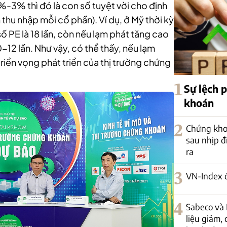
%-3% thì đó là con số tuyệt vời cho định
n thu nhập mỗi cổ phần). Ví dụ, ở Mỹ thời kỳ
 PE là 18 lần, còn nếu lạm phát tăng cao
12 lần. Như vậy, có thể thấy, nếu lạm
triển vọng phát triển của thị trường chứng
1
Sự lệch 
khoán
2
Chứng kho
sau nhịp đi
ra
3
VN-Index 
4
Sabeco và 
liệu giảm, 