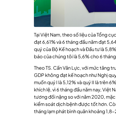
Tại Việt Nam, theo số liệu của Tổng cụ
đạt 6,61% và 6 tháng đầu năm đạt 5,64
quý của Bộ Kế hoạch và Đầu tư là 5,8%
báo của chúng tôi là 5,6% cho 6 tháng
Theo TS. Cấn Văn Lực, với mức tăng tr
GDP không đạt kế hoạch như Nghị quyế
muốn quý I là 5,12% và quý II là trên 6%
khích lệ, vì 6 tháng đầu năm nay, Việt
tương đối nặng so với năm 2020, mặc d
kiểm soát dịch bệnh được tốt hơn. Còn
tháng lạm phát bình quân khoảng 1,8-