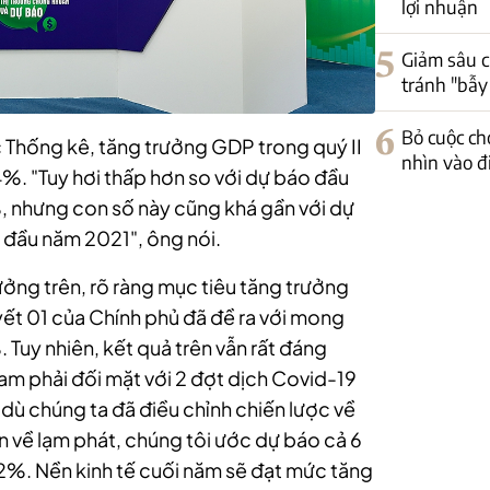
lợi nhuận
5
Giảm sâu c
tránh "bẫy
6
Bỏ cuộc ch
c Thống kê, tăng trưởng GDP trong quý II
nhìn vào đ
%. "Tuy hơi thấp hơn so với dự báo đầu
, nhưng con số này cũng khá gần với dự
 đầu năm 2021", ông nói.
ưởng trên, rõ ràng mục tiêu tăng trưởng
t 01 của Chính phủ đã đề ra với mong
. Tuy nhiên, kết quả trên vẫn rất đáng
 Nam phải đối mặt với 2 đợt dịch Covid-19
ù chúng ta đã điều chỉnh chiến lược về
 về lạm phát, chúng tôi ước dự báo cả 6
2%. Nền kinh tế cuối năm sẽ đạt mức tăng