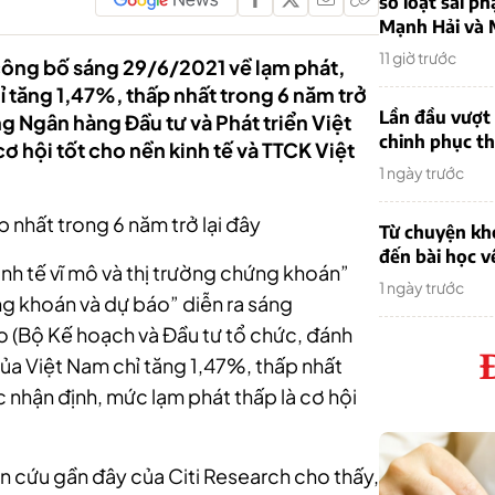
sơ loạt sai ph
Mạnh Hải và 
11 giờ trước
công bố sáng 29/6/2021 về lạm phát,
 tăng 1,47%, thấp nhất trong 6 năm trở
Lần đầu vượt 
ng Ngân hàng Đầu tư và Phát triển Việt
chinh phục th
ơ hội tốt cho nền kinh tế và TTCK Việt
1 ngày trước
 nhất trong 6 năm trở lại đây
Từ chuyện khở
đến bài học v
inh tế vĩ mô và thị trường chứng khoán”
1 ngày trước
g khoán và dự báo” diễn ra sáng
o (Bộ Kế hoạch và Đầu tư tổ chức, đánh
của Việt Nam chỉ tăng 1,47%, thấp nhất
c nhận định, mức lạm phát thấp là cơ hội
n cứu gần đây của Citi Research cho thấy,