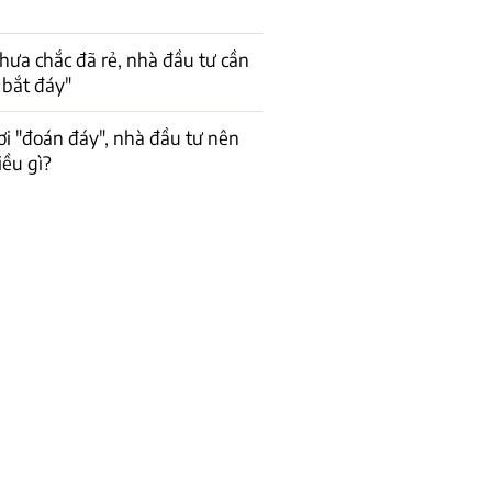
hưa chắc đã rẻ, nhà đầu tư cần
 bắt đáy"
ơi "đoán đáy", nhà đầu tư nên
iều gì?