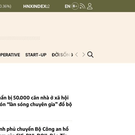
XINDEX:
293.44
UPCOMINDEX:
126.99
+ 0.25 (+0.09%)
+ 0.29 
PERATIVE
START-UP
ĐỜI SỐNG
PODCAST
VNCOOP
ẩn bị 50.000 căn nhà ở xã hội
ón “làn sóng chuyên gia” đổ bộ
ính phủ chuyển Bộ Công an hồ