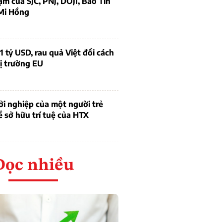
ạm của SJC, PNJ, DOJI, Bảo Tín
Mi Hồng
1 tỷ USD, rau quả Việt đổi cách
ị trường EU
i nghiệp của một người trẻ
ề sở hữu trí tuệ của HTX
Đọc nhiều