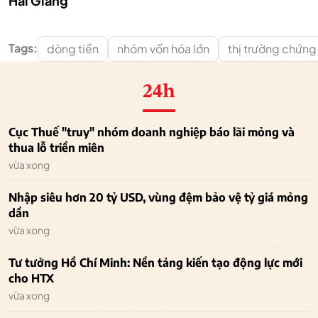
Hải Giang
Tags:
dòng tiền
nhóm vốn hóa lớn
thị trường chứng
24h
Cục Thuế "truy" nhóm doanh nghiệp báo lãi mỏng và
thua lỗ triền miên
vừa xong
Nhập siêu hơn 20 tỷ USD, vùng đệm bảo vệ tỷ giá mỏng
dần
vừa xong
Tư tưởng Hồ Chí Minh: Nền tảng kiến tạo động lực mới
cho HTX
vừa xong