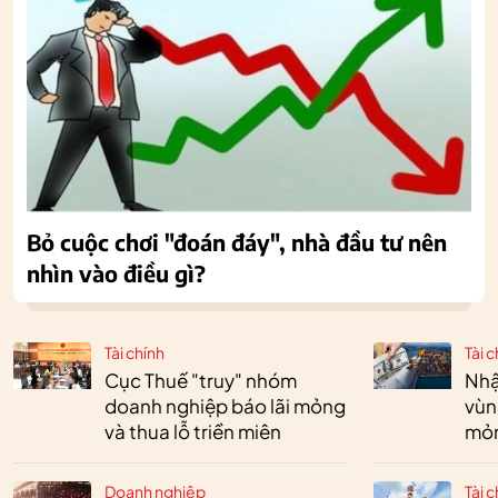
Bỏ cuộc chơi "đoán đáy", nhà đầu tư nên
nhìn vào điều gì?
Tài chính
Tài c
Cục Thuế "truy" nhóm
Nhậ
doanh nghiệp báo lãi mỏng
vùn
và thua lỗ triền miên
mỏ
Doanh nghiệp
Tài c