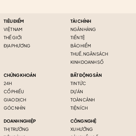
TIÊU ĐIỂM
TÀI CHÍNH
VIỆT NAM
NGÂN HÀNG
THẾ GIỚI
TIỀN TỆ
ĐỊA PHƯƠNG
BẢO HIỂM
THUẾ, NGÂN SÁCH
KINH DOANH SỐ
CHỨNG KHOÁN
BẤT ĐỘNG SẢN
24H
TIN TỨC
CỔ PHIẾU
DỰ ÁN
GIAO DỊCH
TOÀN CẢNH
GÓC NHÌN
TIỆN ÍCH
DOANH NGHIỆP
CÔNG NGHỆ
THỊ TRƯỜNG
XU HƯỚNG