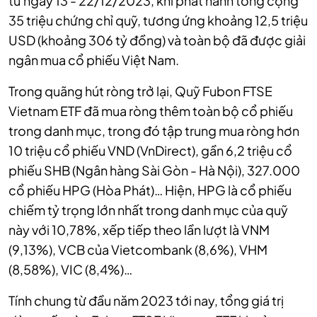
từ ngày 13 - 22/12/2023, khi phát hành tổng cộng
35 triệu chứng chỉ quỹ, tương ứng khoảng 12,5 triệu
USD (khoảng 306 tỷ đồng) và toàn bộ đã được giải
ngân mua cổ phiếu Việt Nam.
Trong quãng hút ròng trở lại, Quỹ Fubon FTSE
Vietnam ETF đã mua ròng thêm toàn bộ cổ phiếu
trong danh mục, trong đó tập trung mua ròng hơn
10 triệu cổ phiếu VND (VnDirect), gần 6,2 triệu cổ
phiếu SHB (Ngân hàng Sài Gòn - Hà Nội), 327.000
cổ phiếu HPG (Hòa Phát)… Hiện, HPG là cổ phiếu
chiếm tỷ trọng lớn nhất trong danh mục của quỹ
này với 10,78%, xếp tiếp theo lần lượt là VNM
(9,13%), VCB của Vietcombank (8,6%), VHM
(8,58%), VIC (8,4%)…
Tính chung từ đầu năm 2023 tới nay, tổng giá trị