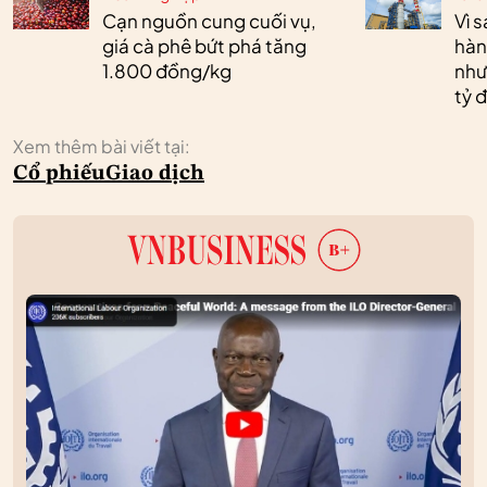
Cạn nguồn cung cuối vụ,
Vì 
giá cà phê bứt phá tăng
hàn
1.800 đồng/kg
như
tỷ 
Xem thêm bài viết tại:
Cổ phiếu
Giao dịch