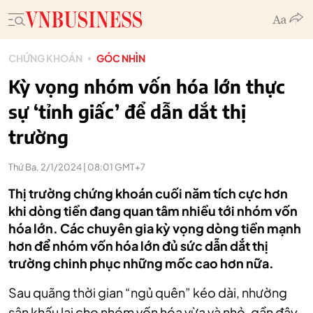
CHỨNG KHOÁN
GÓC NHÌN
Kỳ vọng nhóm vốn hóa lớn thực
sự ‘tỉnh giấc’ để dẫn dắt thị
trường
Thứ Ba, 2/1/2024 | 08:01 GMT+7
Thị trường chứng khoán cuối năm tích cực hơn
khi dòng tiền đang quan tâm nhiều tới nhóm vốn
hóa lớn. Các chuyên gia kỳ vọng dòng tiền mạnh
hơn để nhóm vốn hóa lớn đủ sức dẫn dắt thị
trường chinh phục những mốc cao hơn nữa.
Sau quãng thời gian “ngủ quên” kéo dài, nhường
sân khấu lại cho nhóm vốn hóa vừa và nhỏ, gần đây