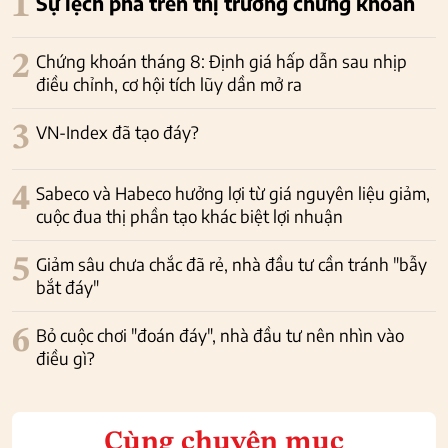
1
Sự lệch pha trên thị trường chứng khoán
2
Chứng khoán tháng 8: Định giá hấp dẫn sau nhịp
điều chỉnh, cơ hội tích lũy dần mở ra
3
VN-Index đã tạo đáy?
4
Sabeco và Habeco hưởng lợi từ giá nguyên liệu giảm,
cuộc đua thị phần tạo khác biệt lợi nhuận
5
Giảm sâu chưa chắc đã rẻ, nhà đầu tư cần tránh "bẫy
bắt đáy"
6
Bỏ cuộc chơi "đoán đáy", nhà đầu tư nên nhìn vào
điều gì?
Cùng chuyên mục