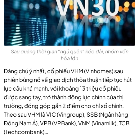
Sau quãng thời gian “ngủ quên” kéo dài, nhóm vốn
hóa lớn
Đáng chú ý nhất, cổ phiếu VHM (Vinhomes) sau
phiên bùng nổ về giao dịch thỏa thuận tiếp tục hút
lực cầu khá mạnh, với khoảng 13 triệu cổ phiếu
được sang tay, trở thành động lực chính của thị
trường, đóng góp gần 2 điểm cho chỉ số chính.
Theo sau VHM là VIC (Vingroup), SSB (Ngân hàng
Đông Nam Á), VPB (VPBank), VNM (Vinamilk), TCB
(Techcombank)…