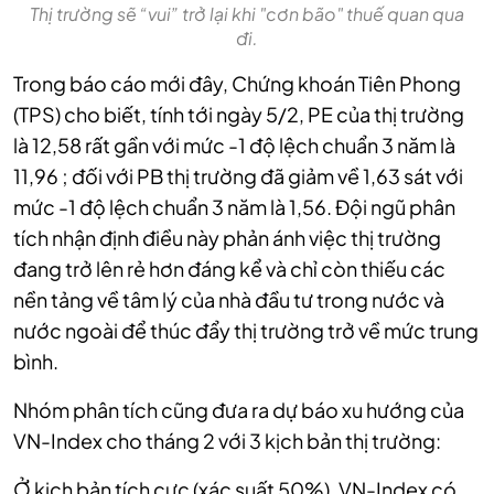
Thị trường sẽ “vui” trở lại khi "cơn bão" thuế quan qua
đi.
Trong báo cáo mới đây, Chứng khoán Tiên Phong
(TPS) cho biết, tính tới ngày 5/2, PE của thị trường
là 12,58 rất gần với mức -1 độ lệch chuẩn 3 năm là
11,96 ; đối với PB thị trường đã giảm về 1,63 sát với
mức -1 độ lệch chuẩn 3 năm là 1,56. Đội ngũ phân
tích nhận định điều này phản ánh việc thị trường
đang trở lên rẻ hơn đáng kể và chỉ còn thiếu các
nền tảng về tâm lý của nhà đầu tư trong nước và
nước ngoài để thúc đẩy thị trường trở về mức trung
bình.
Nhóm phân tích cũng đưa ra dự báo xu hướng của
VN-Index cho tháng 2 với 3 kịch bản thị trường:
Ở kịch bản tích cực (xác suất 50%), VN-Index có