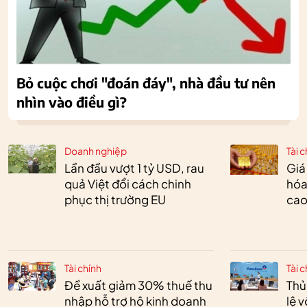
Bỏ cuộc chơi "đoán đáy", nhà đầu tư nên
nhìn vào điều gì?
Doanh nghiệp
Tài c
Lần đầu vượt 1 tỷ USD, rau
Giá
quả Việt đổi cách chinh
hóa
phục thị trường EU
cao
Tài chính
Tài c
Đề xuất giảm 30% thuế thu
Thủ
nhập hỗ trợ hộ kinh doanh
lệ 