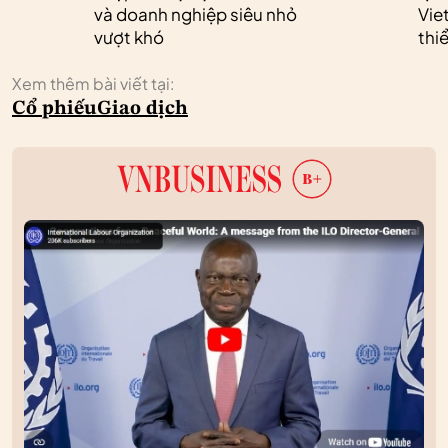
và doanh nghiệp siêu nhỏ
Vie
vượt khó
thi
Xem thêm bài viết tại:
Cổ phiếu
Giao dịch