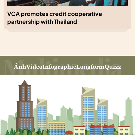
VCA promotes credit cooperative
partnership with Thailand
Ảnh
Video
Infographic
Longform
Quizz