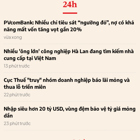
24h
PVcomBank: Nhiều chỉ tiêu sát “ngưỡng đỏ”, nợ có khả
năng mất vốn tăng vọt gần 20%
vừa xong
Nhiều 'ông lớn' công nghiệp Hà Lan đang tìm kiếm nhà
cung cấp tại Việt Nam
13 phút trước
Cục Thuế "truy" nhóm doanh nghiệp báo lãi mỏng và
thua lỗ triền miên
22 phút trước
Nhập siêu hơn 20 tỷ USD, vùng đệm bảo vệ tỷ giá mỏng
dần
23 phút trước