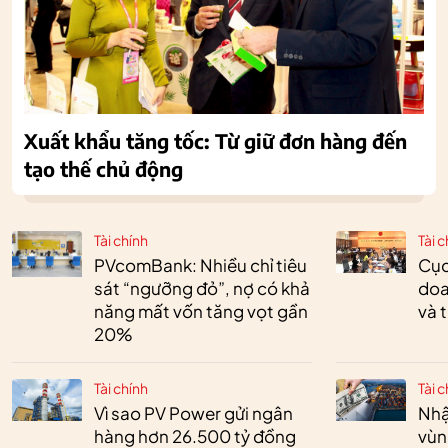
Xuất khẩu tăng tốc: Từ giữ đơn hàng đến
tạo thế chủ động
Tài chính
Tài c
PVcomBank: Nhiều chỉ tiêu
Cục
sát “ngưỡng đỏ”, nợ có khả
doa
năng mất vốn tăng vọt gần
và 
20%
Tài chính
Tài c
Vì sao PV Power gửi ngân
Nhậ
hàng hơn 26.500 tỷ đồng
vùn