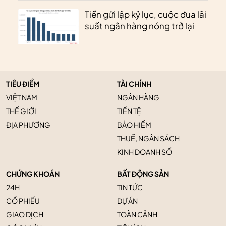
Tiền gửi lập kỷ lục, cuộc đua lãi
suất ngân hàng nóng trở lại
TIÊU ĐIỂM
TÀI CHÍNH
VIỆT NAM
NGÂN HÀNG
THẾ GIỚI
TIỀN TỆ
ĐỊA PHƯƠNG
BẢO HIỂM
THUẾ, NGÂN SÁCH
KINH DOANH SỐ
CHỨNG KHOÁN
BẤT ĐỘNG SẢN
24H
TIN TỨC
CỔ PHIẾU
DỰ ÁN
GIAO DỊCH
TOÀN CẢNH