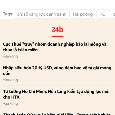
Tags:
chỉ số năng lực cạnh tranh
Hải phòng
PCI
24h
Cục Thuế "truy" nhóm doanh nghiệp báo lãi mỏng và
thua lỗ triền miên
vừa xong
Nhập siêu hơn 20 tỷ USD, vùng đệm bảo vệ tỷ giá mỏng
dần
vừa xong
Tư tưởng Hồ Chí Minh: Nền tảng kiến tạo động lực mới
cho HTX
vừa xong