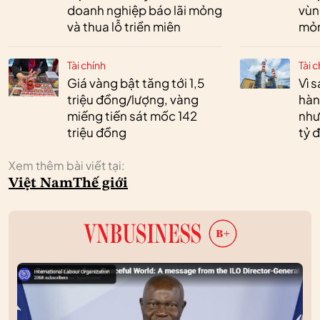
doanh nghiệp báo lãi mỏng
vùn
và thua lỗ triền miên
mỏ
Tài chính
Tài c
Giá vàng bật tăng tới 1,5
Vì 
triệu đồng/lượng, vàng
hàn
miếng tiến sát mốc 142
như
triệu đồng
tỷ 
Xem thêm bài viết tại:
Việt Nam
Thế giới