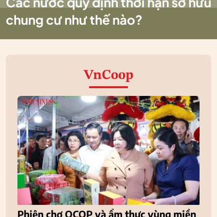
Các nước quy định thời hạn sở hữu
chung cư như thế nào?
VnCoop
Phiên chợ OCOP và ẩm thực vùng miền