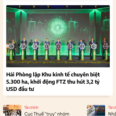
Hải Phòng lập Khu kinh tế chuyên biệt
5.300 ha, khởi động FTZ thu hút 3,2 tỷ
USD đầu tư
Tài chính
Tài c
Cục Thuế "truy" nhóm
Nhậ