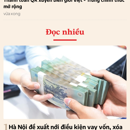
Thanh toán QR xuyên biên giới Việt - Trung chính thức
mở rộng
vừa xong
Đọc nhiều
1
Hà Nội đề xuất nới điều kiện vay vốn, xóa