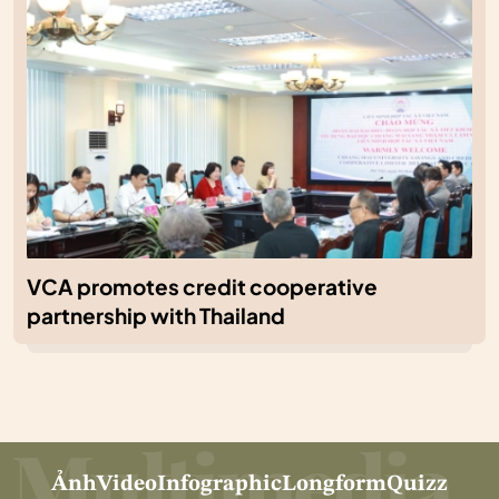
VCA promotes credit cooperative
partnership with Thailand
Ảnh
Video
Infographic
Longform
Quizz