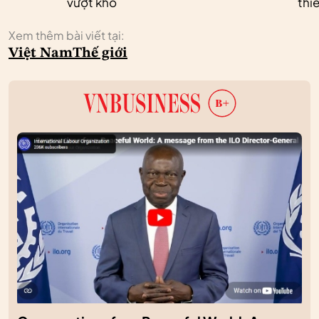
vượt khó
thi
Xem thêm bài viết tại:
Việt Nam
Thế giới