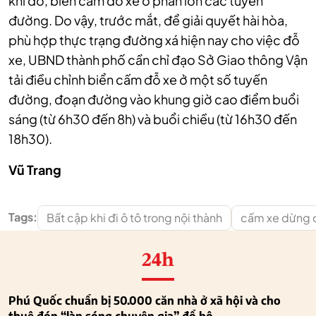
khi đó, biển cấm đỗ xe ở phần lớn các tuyến
đường. Do vậy, trước mắt, để giải quyết hài hòa,
phù hợp thực trạng đường xá hiện nay cho việc đỗ
xe, UBND thành phố cần chỉ đạo Sở Giao thông Vận
tải điều chỉnh biển cấm đỗ xe ở một số tuyến
đường, đoạn đường vào khung giờ cao điểm buổi
sáng (từ 6h30 đến 8h) và buổi chiều (từ 16h30 đến
18h30).
Vũ Trang
Tags:
Bất cập khi đi ô tô trong nội thành
cấm xe dừng 
24h
Phú Quốc chuẩn bị 50.000 căn nhà ở xã hội và cho
thuê đón “làn sóng chuyên gia” đổ bộ