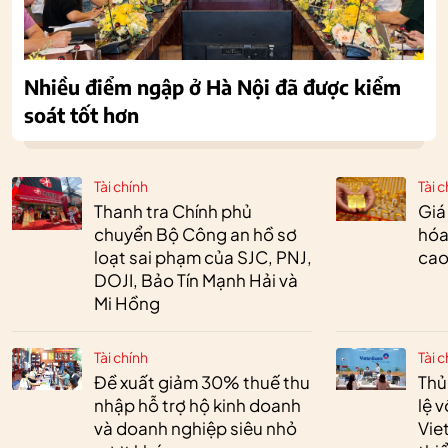
Nhiều điểm ngập ở Hà Nội đã được kiểm
soát tốt hơn
Tài chính
Tài c
Thanh tra Chính phủ
Giá
chuyển Bộ Công an hồ sơ
hóa
loạt sai phạm của SJC, PNJ,
cao
DOJI, Bảo Tín Mạnh Hải và
Mi Hồng
Tài chính
Tài c
Đề xuất giảm 30% thuế thu
Thủ
nhập hỗ trợ hộ kinh doanh
lệ 
và doanh nghiệp siêu nhỏ
Vie