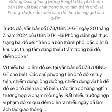
Đường Quang Trung (Hồng Bàng) là khu phố buôn
bán sầm uất bậc nhất trong trung tâm thành phố Hải
Phòng, được cắm biển cấm đỗ theo khung giờ cao
điểm.
Trước đó, Văn bản số 578/UBND-GT ngày 20 tháng
3 năm 2024 của UBND TP. Hải Phòng đánh giá thực
trạng bãi đỗ xe: “Trên địa bàn thành phố, đặc biệt là
khu vực trung tâm đang thiếu trầm trọng bãi đỗ,
điểm đỗ xe”.
Vì thiếu bãi, điểm đỗ xe, tại Văn bản số 578 /UBND-
GT cho biết: Các chủ phương tiện ô tô đỗ xe tùy
tiện, chiếm dụng lòng đường, chiếm dụng vỉa hè để
đỗ xe ô tô diễn ra phổ biến, ước tính có hàng nghìn
trường hợp vi phạm mỗi ngày. Rất nhiều trường hợp
vi phạm đỗ xe qua đêm diễn ra nhiều ngày đã làm
ách tắc giao thông...