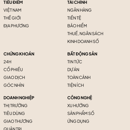
TIÊU ĐIỂM
TÀI CHÍNH
VIỆT NAM
NGÂN HÀNG
THẾ GIỚI
TIỀN TỆ
ĐỊA PHƯƠNG
BẢO HIỂM
THUẾ, NGÂN SÁCH
KINH DOANH SỐ
CHỨNG KHOÁN
BẤT ĐỘNG SẢN
24H
TIN TỨC
CỔ PHIẾU
DỰ ÁN
GIAO DỊCH
TOÀN CẢNH
GÓC NHÌN
TIỆN ÍCH
DOANH NGHIỆP
CÔNG NGHỆ
THỊ TRƯỜNG
XU HƯỚNG
TIÊU DÙNG
SẢN PHẨM SỐ
GIAO THƯƠNG
ỨNG DỤNG
QUẢN TRỊ