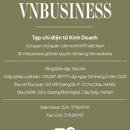
Tạp chí điện tử Kinh Doanh
Cơ quan chủ quản: Liên minh HTX Việt Nam
© Vnbusiness giữ bản quyền nội dung trên website
Tổng Biên tập: Hà Linh
Giấy phép xuất bản: 139/GP-BTTTT cấp ngày 04 tháng 3 năm 2021
Địa chỉ Tòa soạn: Số 149 Giảng Võ, P. Ô Chợ Dừa, Hà Nội
Địa chỉ ĐK: Số 6, Dương Đình Nghệ, Cầu Giấy, Hà Nội
Điện thoại:
024. 37824741
Fax:
024.37824743