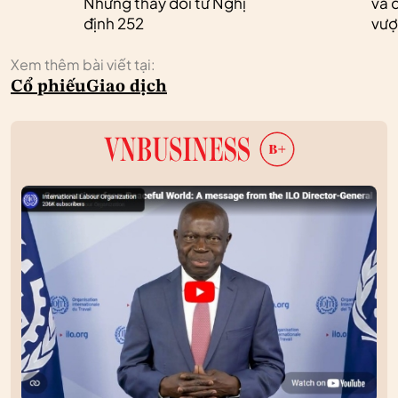
Những thay đổi từ Nghị
và 
định 252
vượ
Xem thêm bài viết tại:
Cổ phiếu
Giao dịch