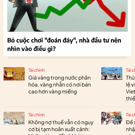
Bỏ cuộc chơi "đoán đáy", nhà đầu tư nên
nhìn vào điều gì?
Tài chính
Tài c
Giá vàng trong nước phân
Thủ
hóa, vàng nhẫn có nơi bán
lệ 
cao hơn vàng miếng
Vie
thi
Tài chính
Tài c
Không nợ thuế vẫn có nguy
Đề 
cơ bị tạm hoãn xuất cảnh:
nhậ