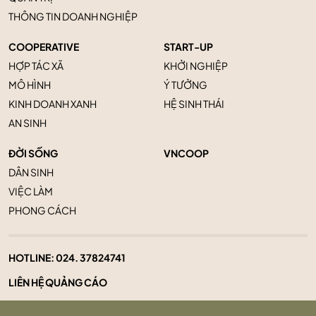
THÔNG TIN DOANH NGHIỆP
COOPERATIVE
START-UP
HỢP TÁC XÃ
KHỞI NGHIỆP
MÔ HÌNH
Ý TƯỞNG
KINH DOANH XANH
HỆ SINH THÁI
AN SINH
ĐỜI SỐNG
VNCOOP
DÂN SINH
VIỆC LÀM
PHONG CÁCH
HOTLINE:
024. 37824741
LIÊN HỆ QUẢNG CÁO