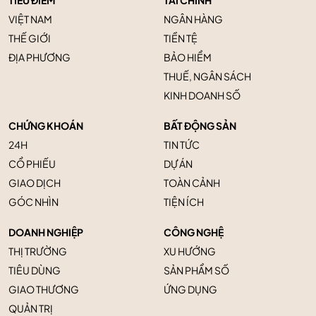
TIÊU ĐIỂM
TÀI CHÍNH
VIỆT NAM
NGÂN HÀNG
THẾ GIỚI
TIỀN TỆ
ĐỊA PHƯƠNG
BẢO HIỂM
THUẾ, NGÂN SÁCH
KINH DOANH SỐ
CHỨNG KHOÁN
BẤT ĐỘNG SẢN
24H
TIN TỨC
CỔ PHIẾU
DỰ ÁN
GIAO DỊCH
TOÀN CẢNH
GÓC NHÌN
TIỆN ÍCH
DOANH NGHIỆP
CÔNG NGHỆ
THỊ TRƯỜNG
XU HƯỚNG
TIÊU DÙNG
SẢN PHẨM SỐ
GIAO THƯƠNG
ỨNG DỤNG
QUẢN TRỊ