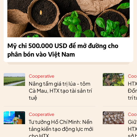
Mỹ chi 500.000 USD để mở đường cho
phân bón vào Việt Nam
Cooperative
Coo
Nâng tầm giá trị lúa - tôm
HTX
Cà Mau, HTX tạo tài sản trí
Đồn
tuệ
trí 
Cooperative
Coo
Tư tưởng Hồ Chí Minh: Nền
Giữ
tảng kiến tạo động lực mới
HTX
cho HTX
sở h