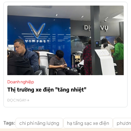
Doanh nghiệp
Thị trường xe điện "tăng nhiệt"
ĐỌC NGAY
Tags:
chi phí năng lượng
hạ tầng sạc xe điện
phương