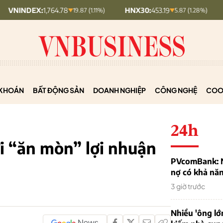
EX:
1,764.78
HNX30:
453.19
HNXIND
19.87 (1.11%)
5.87 (1.28%)
KHOÁN
BẤT ĐỘNG SẢN
DOANH NGHIỆP
CÔNG NGHỆ
COO
24h
gửi “ăn mòn” lợi nhuận
PVcomBank: Nh
nợ có khả nă
3 giờ trước
Nhiều 'ông lớ