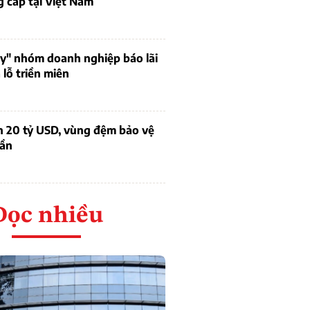
 cấp tại Việt Nam
uy" nhóm doanh nghiệp báo lãi
lỗ triền miên
n 20 tỷ USD, vùng đệm bảo vệ
dần
Đọc nhiều