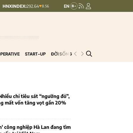
EX:
292.64
UPCOMINDEX:
127.17
8.56 (2.84%)
+ 0.03 (+0.02%)
PERATIVE
START-UP
ĐỜI SỐNG
PODCAST
VNCOOP
iều chỉ tiêu sát “ngưỡng đỏ”,
ng mất vốn tăng vọt gần 20%
n' công nghiệp Hà Lan đang tìm