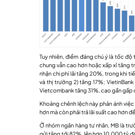
Tuy nhiên, điểm đáng chú ý là tốc độ tă
chung vẫn cao hơn hoặc xấp xỉ tăng tr
nhận
chi phí lãi tăng 20%, trong khi ti
và thị trường 2)
tăng 17%;
VietinBank
Vietcombank tăng 31%, cao gần gấp 
Khoảng chênh lệch này phản ánh việc
hơn mà còn phải trả lãi suất cao hơn để
Ở nhóm ngân hàng tư nhân, MB là trường
gửi tăng tới 82%, lên hơn 10.000 tỷ đ