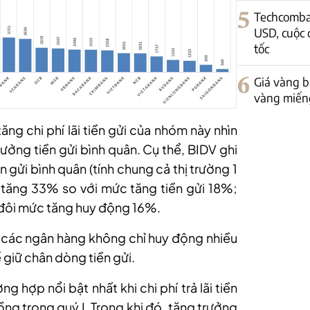
5
Techcomban
USD, cuộc 
tốc
6
Giá vàng bậ
vàng miếng
ng chi phí lãi tiền
gửi
của nhóm này nhìn
ưởng tiền gửi bình quân. Cụ thể
,
BIDV
ghi
ền gửi bình quân
(tính chung cả thị trường 1
 tăng 33% so với mức tăng tiền gửi 18%;
đôi mức tăng huy động 16%.
 các ngân hàng không chỉ huy động nhiều
 giữ chân dòng tiền gửi.
 hợp nổi bật nhất khi chi phí trả lãi tiền
ồng trong quý I. Trong khi đó, tăng trưởng