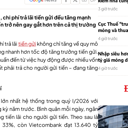
kiếm nhà cung
3 giờ trước
chi phí trả lãi tiền gửi đều tăng mạnh
n trở nên gay gắt hơn trên cả thị trường
Cục Thuế "tr
mỏng và thua 
4 giờ trước
í trả lãi
tiền gửi
không chỉ tăng về quy mô
ng nhanh hơn tốc độ tăng trưởng tiền gửi.
Nhập siêu hơ
huần đến từ việc huy động được nhiều vốn
tỷ giá mỏng 
ất phải trả cho người gửi tiền – đang tăng
4 giờ trước
í
ửi lớn nhất hệ thống trong quý I/2026 với
 kỳ năm trước. Bình quân mỗi ngày, ngân
 tiền lãi cho người gửi tiền. Theo sau là
ng 33%, còn Vietcombank đạt 13.640 tỷ