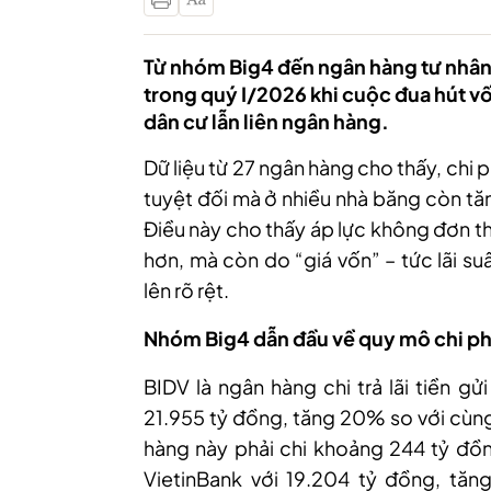
Từ nhóm Big4 đến ngân hàng tư nhân, 
trong quý I/2026 khi cuộc đua hút vố
dân cư lẫn liên ngân hàng.
Dữ liệu từ 27 ngân hàng cho thấy, chi ph
tuyệt đối mà ở nhiều nhà băng còn tă
Điều này cho thấy áp lực không đơn t
hơn, mà còn do “giá vốn” – tức lãi su
lên rõ rệt.
Nhóm Big4 dẫn đầu về quy mô chi ph
BIDV là ngân hàng chi trả lãi tiền g
21.955 tỷ đồng, tăng 20% so với cùng
hàng này phải chi khoảng 244 tỷ đồng
VietinBank với 19.204 tỷ đồng, tă