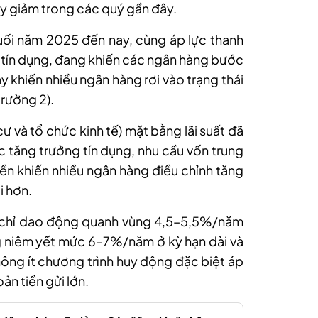
uy giảm trong các quý gần đây.
uối năm 2025 đến nay, cùng áp lực thanh
 tín dụng, đang khiến các ngân hàng bước
y khiến nhiều ngân hàng rơi vào trạng thái
 trường 2).
cư và tổ chức kinh tế) mặt bằng lãi suất đã
ực tăng trưởng tín dụng, nhu cầu vốn trung
iền khiến nhiều ngân hàng điều chỉnh tăng
i hơn.
ến chỉ dao động quanh vùng 4,5–5,5%/năm
g niêm yết mức 6–7%/năm ở kỳ hạn dài và
hông ít chương trình huy động đặc biệt áp
n tiền gửi lớn.