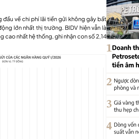
ầu về chi phí lãi tiền gửi không gây bất
ng lớn nhất thị trường. BIDV hiện vẫn là
g cao nhất hệ thống, ghi nhận con số 2,14
1
Doanh th
Petroset
tiền âm 
2
Ngược dòn
phòng và 
3
Giá vàng t
thu hẹp ch
4
Dòng vốn c
suất vẫn n