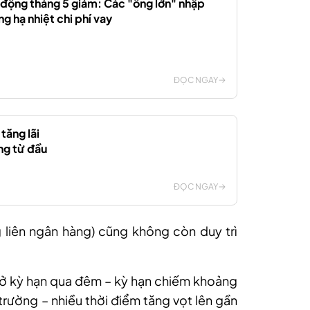
y động tháng 5 giảm: Các "ông lớn" nhập
g hạ nhiệt chi phí vay
ĐỌC NGAY
tăng lãi
ng từ đầu
ĐỌC NGAY
ng liên ngân hàng) cũng không còn duy trì
t ở kỳ hạn qua đêm – kỳ hạn chiếm khoảng
rường – nhiều thời điểm tăng vọt lên gần