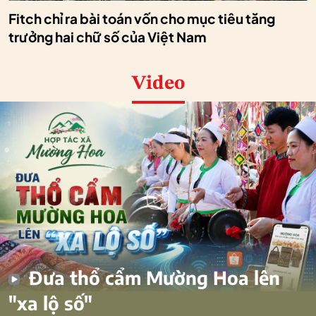
Fitch chỉ ra bài toán vốn cho mục tiêu tăng
trưởng hai chữ số của Việt Nam
Video
Đưa thổ cẩm Mường Hoa lên
"xa lộ số"