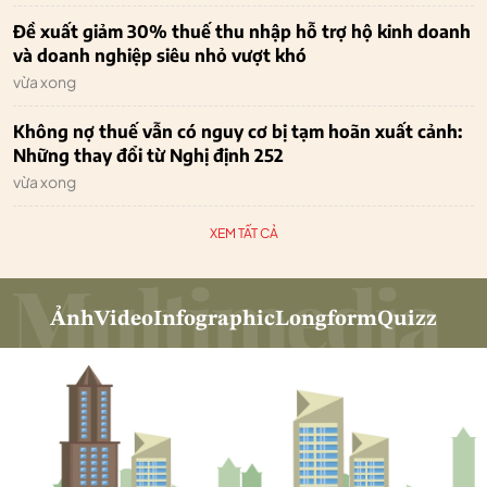
Đề xuất giảm 30% thuế thu nhập hỗ trợ hộ kinh doanh
và doanh nghiệp siêu nhỏ vượt khó
vừa xong
Không nợ thuế vẫn có nguy cơ bị tạm hoãn xuất cảnh:
Những thay đổi từ Nghị định 252
vừa xong
XEM TẤT CẢ
Ảnh
Video
Infographic
Longform
Quizz