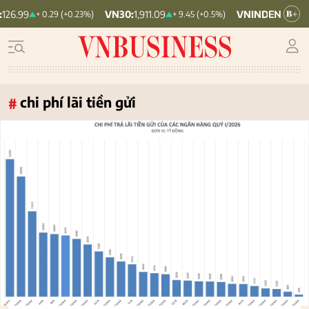
VN30:
1,911.09
VNINDEX:
1,768.06
+ 0.29 (+0.23%)
+ 9.45 (+0.5%)
chi phí lãi tiền gửi
#