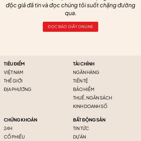
độc giả đã tin và đọc chúng tôi suốt chặng đường
qua.
ĐỌC BÁO GIẤY ONLINE
TIÊU ĐIỂM
TÀI CHÍNH
VIỆT NAM
NGÂN HÀNG
THẾ GIỚI
TIỀN TỆ
ĐỊA PHƯƠNG
BẢO HIỂM
THUẾ, NGÂN SÁCH
KINH DOANH SỐ
CHỨNG KHOÁN
BẤT ĐỘNG SẢN
24H
TIN TỨC
CỔ PHIẾU
DỰ ÁN