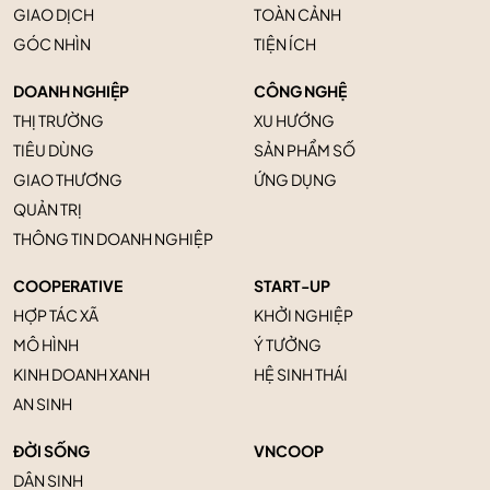
GIAO DỊCH
TOÀN CẢNH
GÓC NHÌN
TIỆN ÍCH
DOANH NGHIỆP
CÔNG NGHỆ
THỊ TRƯỜNG
XU HƯỚNG
TIÊU DÙNG
SẢN PHẨM SỐ
GIAO THƯƠNG
ỨNG DỤNG
QUẢN TRỊ
THÔNG TIN DOANH NGHIỆP
COOPERATIVE
START-UP
HỢP TÁC XÃ
KHỞI NGHIỆP
MÔ HÌNH
Ý TƯỞNG
KINH DOANH XANH
HỆ SINH THÁI
AN SINH
ĐỜI SỐNG
VNCOOP
DÂN SINH