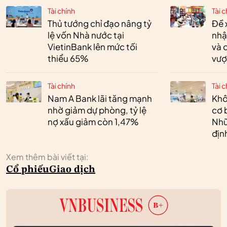
Tài chính
Tài c
Thủ tướng chỉ đạo nâng tỷ
Đề 
lệ vốn Nhà nước tại
nhậ
VietinBank lên mức tối
và 
thiểu 65%
vượ
Tài chính
Tài c
Nam A Bank lãi tăng mạnh
Khô
nhờ giảm dự phòng, tỷ lệ
cơ 
nợ xấu giảm còn 1,47%
Nhữ
địn
Xem thêm bài viết tại:
Cổ phiếu
Giao dịch