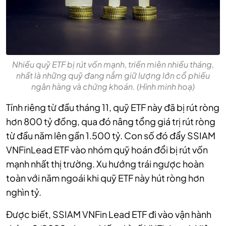
Nhiều quỹ ETF bị rút vốn mạnh, triền miên nhiều tháng,
nhất là những quỹ đang nắm giữ lượng lớn cổ phiếu
ngân hàng và chứng khoán. (Hình minh hoạ)
Tính riêng từ đầu tháng 11, quỹ ETF này đã bị rút ròng
hơn 800 tỷ đồng, qua đó nâng tổng giá trị rút ròng
từ đầu năm lên gần 1.500 tỷ. Con số đó đẩy SSIAM
VNFinLead ETF vào nhóm quỹ hoán đổi bị rút vốn
mạnh nhất thị trường. Xu hướng trái ngược hoàn
toàn với năm ngoái khi quỹ ETF này hút ròng hơn
nghìn tỷ.
Được biết, SSIAM VNFin Lead ETF đi vào vận hành