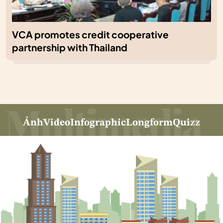
VCA promotes credit cooperative
partnership with Thailand
Ảnh
Video
Infographic
Longform
Quizz