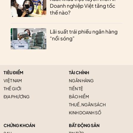
Doanh nghiệp Việt tăng tốc
thế nào?
Lãi suất trái phiếu ngân hàng
“nổi sóng”
TIÊU ĐIỂM
TÀI CHÍNH
VIỆT NAM
NGÂN HÀNG
THẾ GIỚI
TIỀN TỆ
ĐỊA PHƯƠNG
BẢO HIỂM
THUẾ, NGÂN SÁCH
KINH DOANH SỐ
CHỨNG KHOÁN
BẤT ĐỘNG SẢN