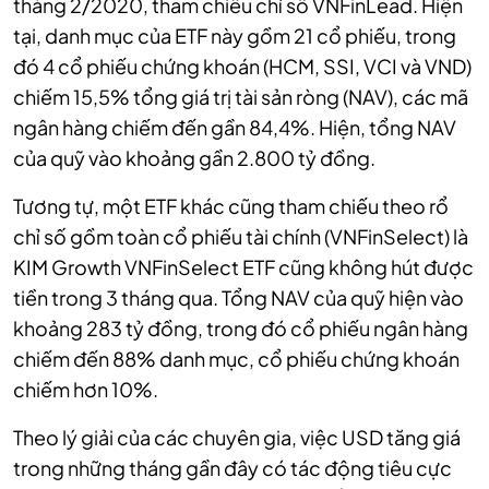
tháng 2/2020, tham chiếu chỉ số VNFinLead. Hiện
tại, danh mục của ETF này gồm 21 cổ phiếu, trong
đó 4 cổ phiếu chứng khoán (HCM, SSI, VCI và VND)
chiếm 15,5%
tổng giá trị tài sản ròng (NAV)
, các mã
ngân hàng chiếm đến gần 84,4%. Hiện, tổng NAV
của quỹ vào khoảng gần 2.800 tỷ đồng.
Tương tự, một ETF khác cũng tham chiếu theo rổ
chỉ số gồm toàn cổ phiếu tài chính (VNFinSelect) là
KIM Growth VNFinSelect ETF cũng không hút được
tiền trong 3 tháng qua. Tổng NAV của quỹ hiện vào
khoảng 283 tỷ đồng, trong đó cổ phiếu ngân hàng
chiếm đến 88% danh mục, cổ phiếu chứng khoán
chiếm hơn 10%.
Theo lý giải của các chuyên gia, việc USD tăng giá
trong những tháng gần đây có tác động tiêu cực