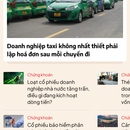
Doanh nghiệp taxi không nhất thiết phải
lập hoá đơn sau mỗi chuyến đi
Chứng khoán
Chứ
Loạt cổ phiếu doanh
Thé
nghiệp nhà nước tăng trần,
doa
điều gì đang kích hoạt
tro
dòng tiền?
vốn
Chứng khoán
Chứ
Cổ phiếu bảo hiểm phân
Cản