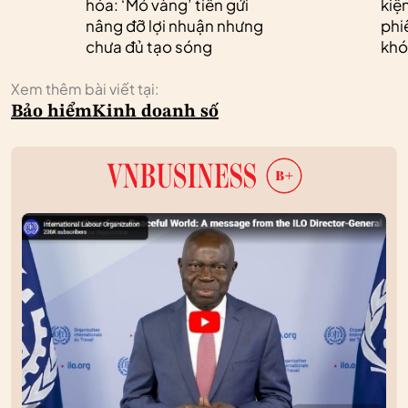
hóa: ‘Mỏ vàng’ tiền gửi
kiệ
nâng đỡ lợi nhuận nhưng
phi
chưa đủ tạo sóng
khó
Xem thêm bài viết tại:
Bảo hiểm
Kinh doanh số