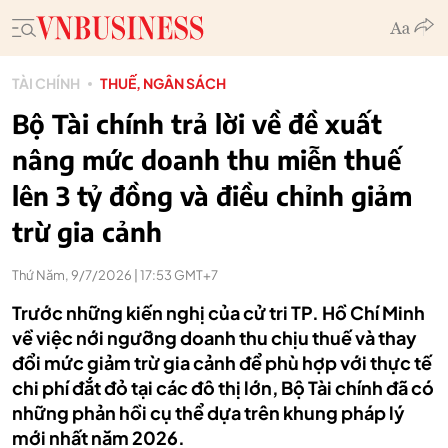
TÀI CHÍNH
THUẾ, NGÂN SÁCH
Bộ Tài chính trả lời về đề xuất
nâng mức doanh thu miễn thuế
lên 3 tỷ đồng và điều chỉnh giảm
trừ gia cảnh
Thứ Năm, 9/7/2026 | 17:53 GMT+7
Trước những kiến nghị của cử tri TP. Hồ Chí Minh
về việc nới ngưỡng doanh thu chịu thuế và thay
đổi mức giảm trừ gia cảnh để phù hợp với thực tế
chi phí đắt đỏ tại các đô thị lớn, Bộ Tài chính đã có
những phản hồi cụ thể dựa trên khung pháp lý
mới nhất năm 2026.