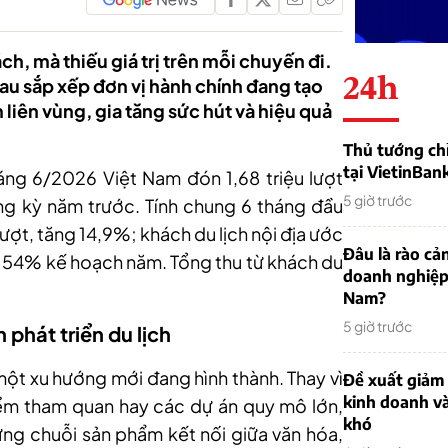
h, mà thiếu giá trị trên mỗi chuyến đi.
24h
au sắp xếp đơn vị hành chính đang tạo
liên vùng, gia tăng sức hút và hiệu quả
Thủ tướng chỉ
tại VietinBan
áng 6/2026 Việt Nam đón 1,68 triệu lượt
5 giờ trước
ng kỳ năm trước. Tính chung 6 tháng đầu
lượt, tăng 14,9%; khách du lịch nội địa ước
Đâu là rào cản
g 54% kế hoạch năm. Tổng thu từ khách du
doanh nghiệp
Nam?
5 giờ trước
phát triển du lịch
ột xu hướng mới đang hình thành. Thay vì
Đề xuất giảm
kinh doanh v
iểm tham quan hay các dự án quy mô lớn,
khó
ng chuỗi sản phẩm kết nối giữa văn hóa,