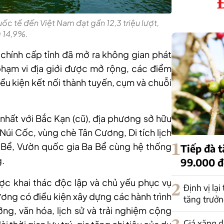
c tế đến Việt Nam đạt gần 12,3 triệu lượt,
g 14,9%.
 chính cấp tỉnh đã mở ra không gian phát
phạm vi địa giới được mở rộng, các điểm
iều kiện kết nối thành tuyến, cụm và chuỗi
 nhất với Bắc Kạn (cũ), địa phương sở hữu
úi Cốc, vùng chè Tân Cương, Di tích lịch
a Bể, Vườn quốc gia Ba Bể cùng hệ thống
1
Tiếp đà 
g.
99.000 
c khai thác độc lập và chủ yếu phục vụ
2
Định vị lại
hương có điều kiện xây dựng các hành trình
tăng trưởn
ưỡng, văn hóa, lịch sử và trải nghiệm cộng
Giá xăng d