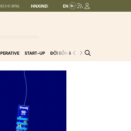
HNXINDEX:
293.44
UPCOMINDEX:
126.99
+ 0.25 (+0.09%)
PERATIVE
START-UP
ĐỜI SỐNG
PODCAST
VNCOOP