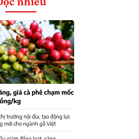
Đọc nhiều
tăng, giá cà phê chạm mốc
đồng/kg
 thị trường nội địa, tạo động lực
g mới cho ngành gỗ Việt
ầu giảm đồng loạt, xăng