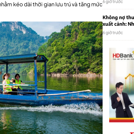
6 giờ trước
nhằm kéo dài thời gian lưu trú và tăng mức
Không nợ thu
xuất cảnh: Nh
6 giờ trước