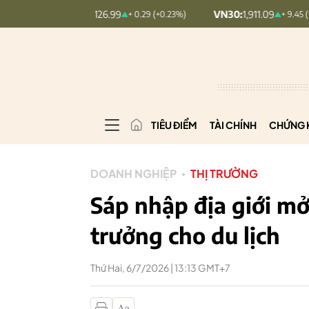
INDEX:
126.99
VN30:
1,911.09
V
+ 0.29 (+0.23%)
+ 9.45 (+0.5%)
TIÊU ĐIỂM
TÀI CHÍNH
CHỨNG 
DOANH NGHIỆP
THỊ TRƯỜNG
Sáp nhập địa giới m
trưởng cho du lịch
Thứ Hai, 6/7/2026 | 13:13 GMT+7