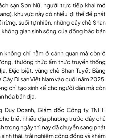
ch sạn Sơn Nữ, người trực tiếp khai mở
ng), khu vực này có nhiều lợi thế để phát
hái rừng, suối tự nhiên, những cây chè Shan
g không gian sinh sống của đồng bào bản
ến không chỉ nằm ở cảnh quan mà còn ở
nương, thưởng thức ẩm thực truyền thống
địa. Đặc biệt, vùng chè Shan Tuyết Bằng
à Cây Di sản Việt Nam vào cuối năm 2025.
hông chỉ tạo sinh kế cho người dân mà còn
ăn hóa bản địa.
g Duy Doanh, Giám đốc Công ty TNHH
, cho biết nhiều địa phương trước đây chủ
ích trong ngày thì nay đã chuyển sang phát
h sinh thái, trải nghiệm cộng đồng và khám