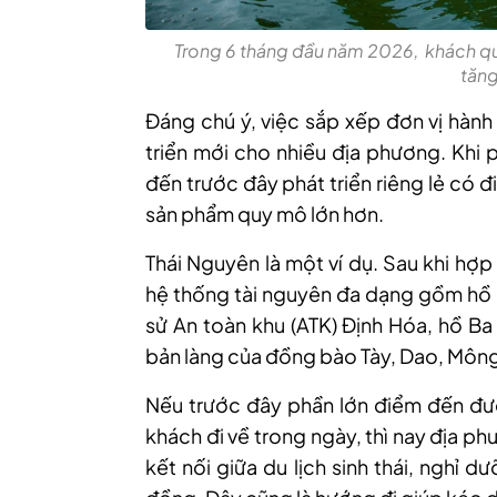
Trong 6 tháng đầu năm 2026, khách quố
tăn
Đáng chú ý, việc sắp xếp đơn vị hành
triển mới cho nhiều địa phương. Khi 
đến trước đây phát triển riêng lẻ có đ
sản phẩm quy mô lớn hơn.
Thái Nguyên là một ví dụ. Sau khi hợp
hệ thống tài nguyên đa dạng gồm hồ N
sử An toàn khu (ATK) Định Hóa, hồ B
bản làng của đồng bào Tày, Dao, Môn
Nếu trước đây phần lớn điểm đến đượ
khách đi về trong ngày, thì nay địa p
kết nối giữa du lịch sinh thái, nghỉ d