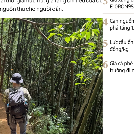
3
 thời gian lưu trú, gia tăng chi tiêu của du
E10RON95-II
 nguồn thu cho người dân.
4
Cạn nguồn 
phá tăng 
5
Lực cầu ổn
đồng/kg
6
Giá cà phê
trường đi