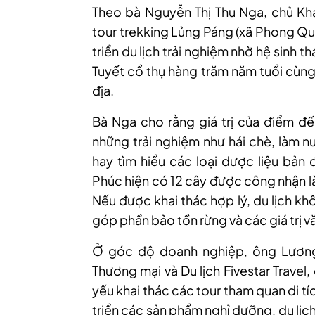
Theo bà Nguyễn Thị Thu Nga, chủ Khá
tour trekking Lủng Páng (xã Phong Qua
triển du lịch trải nghiệm nhờ hệ sinh t
Tuyết cổ thụ hàng trăm năm tuổi cùn
địa.
Bà Nga cho rằng giá trị của điểm đ
những trải nghiệm như hái chè, làm 
hay tìm hiểu các loại dược liệu bản 
Phúc hiện có 12 cây được công nhận l
Nếu được khai thác hợp lý, du lịch k
góp phần bảo tồn rừng và các giá trị v
Ở góc độ doanh nghiệp, ông Lươn
Thương mại và Du lịch Fivestar Travel
yếu khai thác các tour tham quan di t
triển các sản phẩm nghỉ dưỡng, du lịc