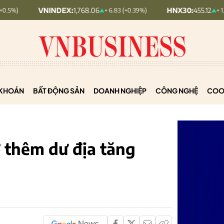
NINDEX:
1,768.06
HNX30:
455.12
+ 6.83 (+0.39%)
+ 1.63 (+0.36%)
KHOÁN
BẤT ĐỘNG SẢN
DOANH NGHIỆP
CÔNG NGHỆ
COO
ở thêm dư địa tăng