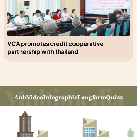
VCA promotes credit cooperative
partnership with Thailand
Ảnh
Video
Infographic
Longform
Quizz