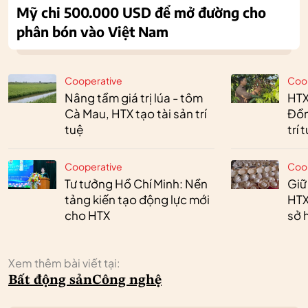
Mỹ chi 500.000 USD để mở đường cho
phân bón vào Việt Nam
Cooperative
Coo
Nâng tầm giá trị lúa - tôm
HTX
Cà Mau, HTX tạo tài sản trí
Đồn
tuệ
trí 
Cooperative
Coo
Tư tưởng Hồ Chí Minh: Nền
Giữ
tảng kiến tạo động lực mới
HTX
cho HTX
sở h
Xem thêm bài viết tại:
Bất động sản
Công nghệ