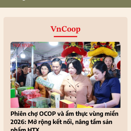
VnCoop
Phiên chợ OCOP và ẩm thực vùng miền
2026: Mở rộng kết nối, nâng tầm sản
phẩm HTX