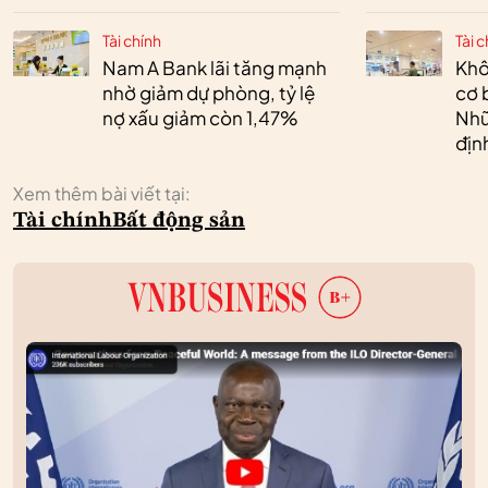
Tài chính
Tài c
Nam A Bank lãi tăng mạnh
Khô
nhờ giảm dự phòng, tỷ lệ
cơ 
nợ xấu giảm còn 1,47%
Nhữ
địn
Xem thêm bài viết tại:
Tài chính
Bất động sản