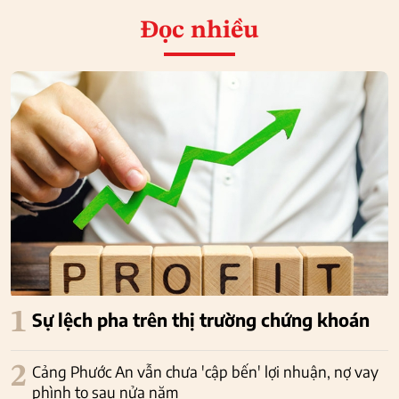
Đọc nhiều
1
Sự lệch pha trên thị trường chứng khoán
2
Cảng Phước An vẫn chưa 'cập bến' lợi nhuận, nợ vay
phình to sau nửa năm