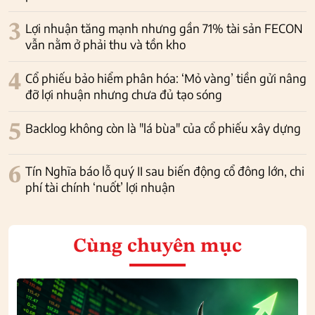
3
Lợi nhuận tăng mạnh nhưng gần 71% tài sản FECON
vẫn nằm ở phải thu và tồn kho
4
Cổ phiếu bảo hiểm phân hóa: ‘Mỏ vàng’ tiền gửi nâng
đỡ lợi nhuận nhưng chưa đủ tạo sóng
5
Backlog không còn là "lá bùa" của cổ phiếu xây dựng
6
Tín Nghĩa báo lỗ quý II sau biến động cổ đông lớn, chi
phí tài chính ‘nuốt’ lợi nhuận
Cùng chuyên mục