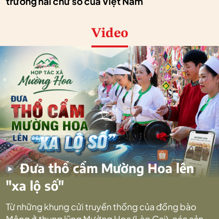
trưởng hai chữ số của Việt Nam
Video
Đưa thổ cẩm Mường Hoa lên
"xa lộ số"
Từ những khung cửi truyền thống của đồng bào
Mông ở thung lũng Mường Hoa (Lào Cai), các sản