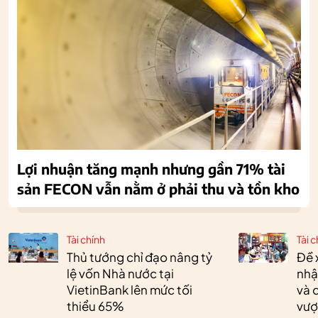
Lợi nhuận tăng mạnh nhưng gần 71% tài
sản FECON vẫn nằm ở phải thu và tồn kho
Tài chính
Tài c
Thủ tướng chỉ đạo nâng tỷ
Đề 
lệ vốn Nhà nước tại
nhậ
VietinBank lên mức tối
và 
thiểu 65%
vượ