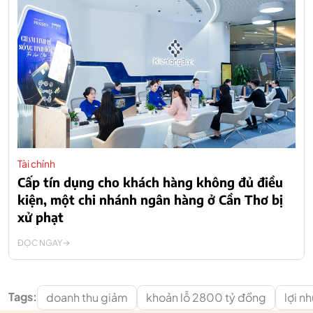
Tài chính
Cấp tín dụng cho khách hàng không đủ điều
kiện, một chi nhánh ngân hàng ở Cần Thơ bị
xử phạt
ĐỌC NGAY
Tags:
doanh thu giảm
khoản lỗ 2800 tỷ đồng
lợi n