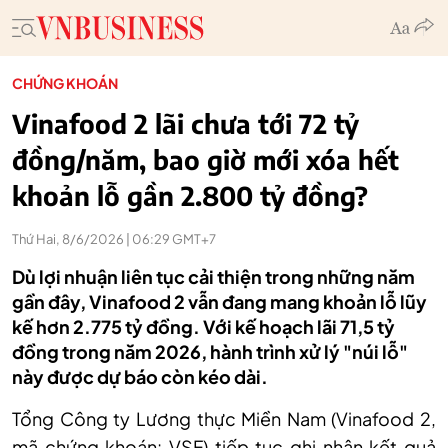
CHỨNG KHOÁN
Vinafood 2 lãi chưa tới 72 tỷ
đồng/năm, bao giờ mới xóa hết
khoản lỗ gần 2.800 tỷ đồng?
Thứ Hai, 8/6/2026 | 06:29 GMT+7
Dù lợi nhuận liên tục cải thiện trong những năm
gần đây, Vinafood 2 vẫn đang mang khoản lỗ lũy
kế hơn 2.775 tỷ đồng. Với kế hoạch lãi 71,5 tỷ
đồng trong năm 2026, hành trình xử lý "núi lỗ"
này được dự báo còn kéo dài.
Tổng Công ty Lương thực Miền Nam (Vinafood 2,
mã chứng khoán: VSF) tiếp tục ghi nhận kết quả