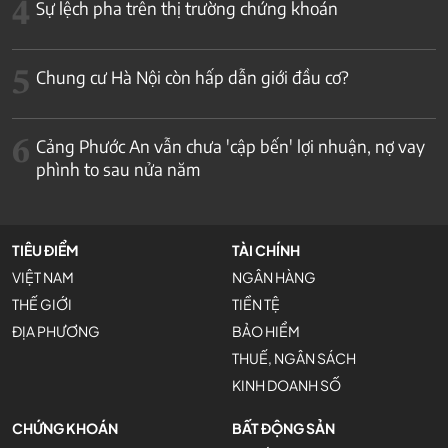
4
Sự lệch pha trên thị trường chứng khoán
5
Chung cư Hà Nội còn hấp dẫn giới đầu cơ?
6
Cảng Phước An vẫn chưa 'cập bến' lợi nhuận, nợ vay
phình to sau nửa năm
TIÊU ĐIỂM
TÀI CHÍNH
VIỆT NAM
NGÂN HÀNG
THẾ GIỚI
TIỀN TỆ
ĐỊA PHƯƠNG
BẢO HIỂM
THUẾ, NGÂN SÁCH
KINH DOANH SỐ
CHỨNG KHOÁN
BẤT ĐỘNG SẢN