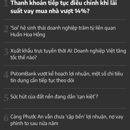
1
Thanh khoản tiếp tục điều chỉnh khi lãi
suất vay mua nhà vượt 14%?
2
'Soi' hệ sinh thái doanh nghiệp trăm tỷ liên quan
Huấn Hoa Hồng
3
Xuất khẩu trực tuyến thời AI: Doanh nghiệp Việt tăng
tốc thế nào?
4
PVcomBank vượt kế hoạch lợi nhuận, một số chỉ tiêu
tín dụng cần tiếp tục theo dõi
5
Sức hút của đất nền đang dần ‘cạn kiệt’?
6
Cảng Phước An vẫn chưa 'cập bến' lợi nhuận, nợ vay
phình to sau nửa năm