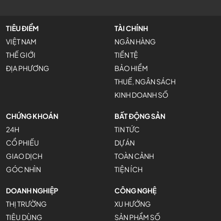
TIÊU ĐIỂM
TÀI CHÍNH
VIỆT NAM
NGÂN HÀNG
THẾ GIỚI
TIỀN TỆ
ĐỊA PHƯƠNG
BẢO HIỂM
THUẾ, NGÂN SÁCH
KINH DOANH SỐ
CHỨNG KHOÁN
BẤT ĐỘNG SẢN
24H
TIN TỨC
CỔ PHIẾU
DỰ ÁN
GIAO DỊCH
TOÀN CẢNH
GÓC NHÌN
TIỆN ÍCH
DOANH NGHIỆP
CÔNG NGHỆ
THỊ TRƯỜNG
XU HƯỚNG
TIÊU DÙNG
SẢN PHẨM SỐ