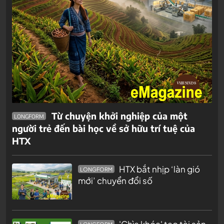
Từ chuyện khởi nghiệp của một
LONGFORM
người trẻ đến bài học về sở hữu trí tuệ của
HTX
HTX bắt nhịp ‘làn gió
LONGFORM
mới’ chuyển đổi số
'Chìa khóa' tạo tài sản