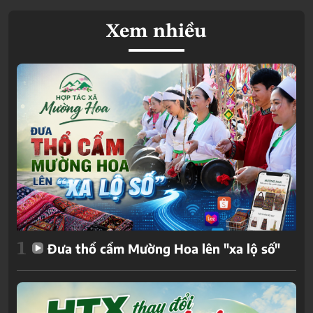
Xem nhiều
1
Đưa thổ cẩm Mường Hoa lên "xa lộ số"