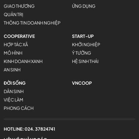
GIAO THƯƠNG
ỨNG DỤNG
QUẢN TRỊ
THÔNG TIN DOANH NGHIỆP
COOPERATIVE
START-UP
HỢP TÁC XÃ
KHỞI NGHIỆP
MÔ HÌNH
Ý TƯỞNG
KINH DOANH XANH
HỆ SINH THÁI
AN SINH
ĐỜI SỐNG
VNCOOP
DÂN SINH
VIỆC LÀM
PHONG CÁCH
HOTLINE:
024. 37824741