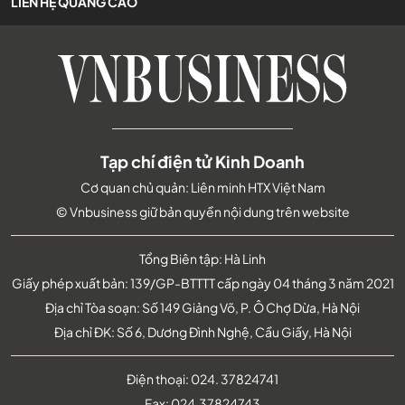
LIÊN HỆ QUẢNG CÁO
Tạp chí điện tử Kinh Doanh
Cơ quan chủ quản: Liên minh HTX Việt Nam
© Vnbusiness giữ bản quyền nội dung trên website
Tổng Biên tập: Hà Linh
Giấy phép xuất bản: 139/GP-BTTTT cấp ngày 04 tháng 3 năm 2021
Địa chỉ Tòa soạn: Số 149 Giảng Võ, P. Ô Chợ Dừa, Hà Nội
Địa chỉ ĐK: Số 6, Dương Đình Nghệ, Cầu Giấy, Hà Nội
Điện thoại:
024. 37824741
Fax:
024.37824743