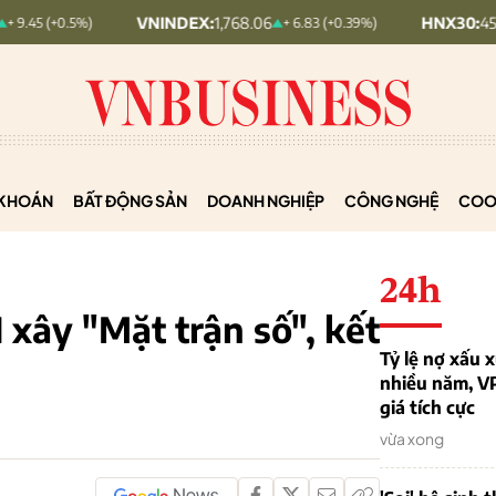
VNINDEX:
1,768.06
HNX30:
455.12
+ 6.83 (+0.39%)
+ 1.63
KHOÁN
BẤT ĐỘNG SẢN
DOANH NGHIỆP
CÔNG NGHỆ
COO
24h
 xây "Mặt trận số", kết
Tỷ lệ nợ xấu
nhiều năm, V
giá tích cực
vừa xong