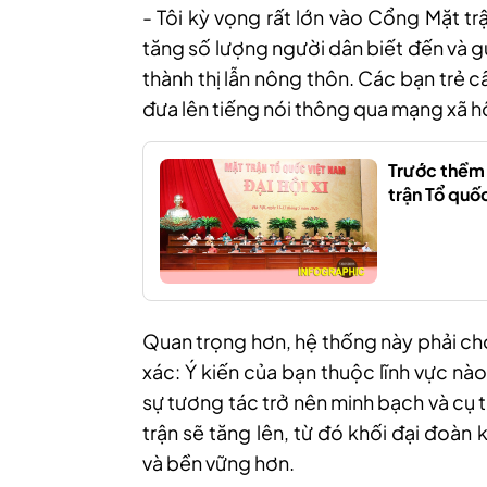
- Tôi kỳ vọng rất lớn vào Cổng Mặt trậ
tăng số lượng người dân biết đến và gửi
thành thị lẫn nông thôn. Các bạn trẻ c
đưa lên tiếng nói thông qua mạng xã h
Trước thềm Đ
trận Tổ quố
Quan trọng hơn, hệ thống này phải ch
xác: Ý kiến của bạn thuộc lĩnh vực nà
sự tương tác trở nên minh bạch và cụ 
trận sẽ tăng lên, từ đó khối đại đoà
và bền vững hơn.