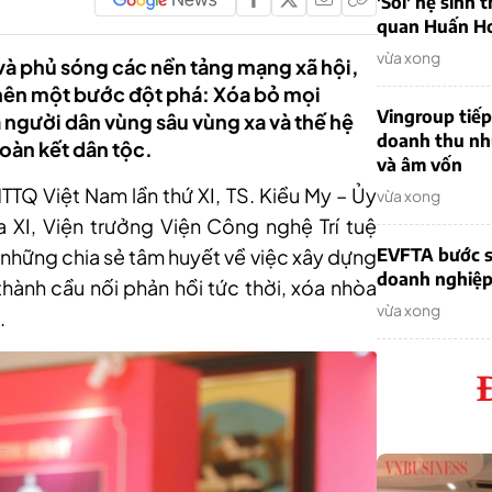
'Soi' hệ sinh 
quan Huấn H
vừa xong
I) và phủ sóng các nền tảng mạng xã hội,
 nên một bước đột phá: Xóa bỏ mọi
Vingroup tiếp
a người dân vùng sâu vùng xa và thế hệ
doanh thu nh
đoàn kết dân tộc.
và âm vốn
TTQ Việt Nam lần thứ XI, TS. Kiều My – Ủy
vừa xong
XI, Viện trưởng Viện Công nghệ Trí tuệ
ó những chia sẻ tâm huyết về việc xây dựng
EVFTA bước s
doanh nghiệp 
 thành cầu nối phản hồi tức thời, xóa nhòa
vừa xong
.