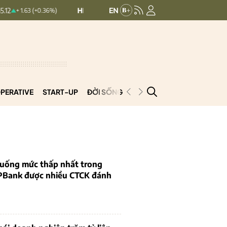
HNXINDEX:
293.44
UPCOMINDEX:
126
 (+0.36%)
+ 0.25 (+0.09%)
PERATIVE
START-UP
ĐỜI SỐNG
PODCAST
VNCOOP
 xuống mức thấp nhất trong
PBank được nhiều CTCK đánh