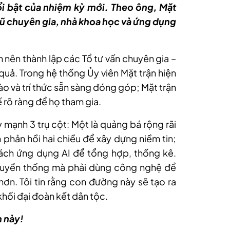
ổi bật của nhiệm kỳ mới. Theo ông, Mặt
gũ chuyên gia, nhà khoa học và ứng dụng
ận nên thành lập các Tổ tư vấn chuyên gia –
quả. Trong hệ thống Ủy viên Mặt trận hiện
ào và trí thức sẵn sàng đóng góp; Mặt trận
 rõ ràng để họ tham gia.
 mạnh 3 trụ cột: Một là quảng bá rộng rãi
h phản hồi hai chiều để xây dựng niềm tin;
cách ứng dụng AI để tổng hợp, thống kê.
ruyền thống mà phải dùng công nghệ để
hơn. Tôi tin rằng con đường này sẽ tạo ra
hối đại đoàn kết dân tộc.
n này!