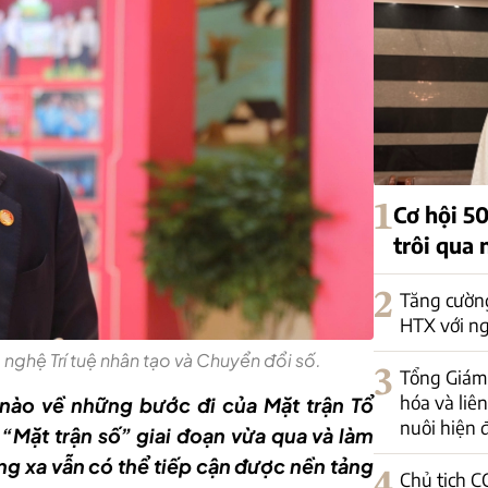
1
Cơ hội 5
trôi qua 
2
Tăng cường
HTX với ng
 nghệ Trí tuệ nhân tạo và Chuyển đổi số.
3
Tổng Giám 
hóa và liê
 nào về những bước đi của Mặt trận Tổ
nuôi hiện 
“Mặt trận số” giai đoạn vừa qua và làm
ng xa vẫn có thể tiếp cận được nền tảng
4
Chủ tịch C