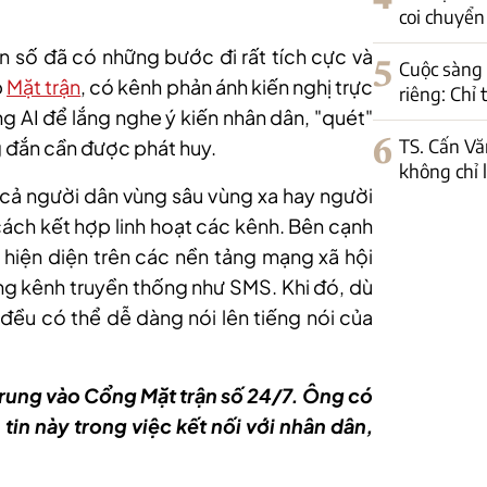
coi chuyển 
ận số đã có những bước đi rất tích cực và
5
Cuộc sàng 
p
Mặt trận
, có kênh phản ánh kiến nghị trực
riêng: Chỉ
g AI để lắng nghe ý kiến nhân dân, "quét"
6
TS. Cấn Vă
ng đắn cần được phát huy.
không chỉ 
ể cả người dân vùng sâu vùng xa hay người
cách kết hợp linh hoạt các kênh. Bên cạnh
i hiện diện trên các nền tảng mạng xã hội
ng kênh truyền thống như SMS. Khi đó, dù
 đều có thể dễ dàng nói lên tiếng nói của
trung vào Cổng Mặt trận số 24/7. Ông có
 tin này trong việc kết nối với nhân dân,