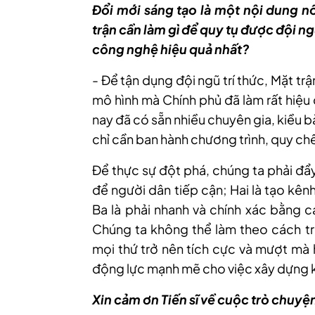
Đổi mới sáng tạo là một nội dung n
trận cần làm gì để quy tụ được đội n
công nghệ hiệu quả nhất?
- Để tận dụng đội ngũ trí thức, Mặt tr
mô hình mà Chính phủ đã làm rất hiệu 
nay đã có sẵn nhiều chuyên gia, kiều b
chỉ cần ban hành chương trình, quy chế
Để thực sự đột phá, chúng ta phải đẩy
để người dân tiếp cận; Hai là tạo kên
Ba là phải nhanh và chính xác bằng 
Chúng ta không thể làm theo cách t
mọi thứ trở nên tích cực và mượt mà 
động lực mạnh mẽ cho việc xây dựng k
Xin cảm ơn Tiến sĩ về cuộc trò chuyệ