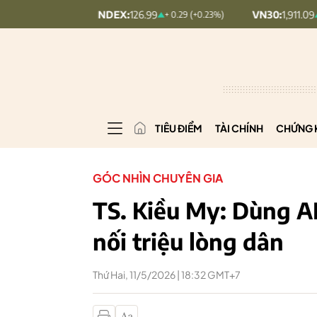
UPCOMINDEX:
126.99
VN30:
1,911.09
+ 0.29 (+0.23%)
+ 9.45 (+0.5%)
TIÊU ĐIỂM
TÀI CHÍNH
CHỨNG 
GÓC NHÌN CHUYÊN GIA
TS. Kiều My: Dùng AI
nối triệu lòng dân
Thứ Hai, 11/5/2026 | 18:32 GMT+7