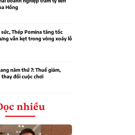
thái doanh nghiệp trăm tỷ liên
oa Hồng
 sức, Thép Pomina tăng tốc
ưng vẫn kẹt trong vòng xoáy lỗ
ang năm thứ 7: Thuế giảm,
thay đổi cuộc chơi
Đọc nhiều