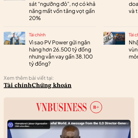
sát “ngưỡng đỏ”, nợ có khả
doa
năng mất vốn tăng vọt gần
và 
20%
Tài chính
Tài c
Vì sao PV Power gửi ngân
Nhậ
hàng hơn 26.500 tỷ đồng
vùn
nhưng vẫn vay gần 38.100
mỏ
tỷ đồng?
Xem thêm bài viết tại:
Tài chính
Chứng khoán