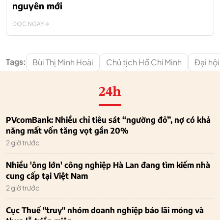
nguyên mới
ĐỌC NGAY
Tags:
Bùi Thị Minh Hoài
Chủ tịch Hồ Chí Minh
Đại hộ
24h
PVcomBank: Nhiều chỉ tiêu sát “ngưỡng đỏ”, nợ có khả
năng mất vốn tăng vọt gần 20%
2 giờ trước
Nhiều 'ông lớn' công nghiệp Hà Lan đang tìm kiếm nhà
cung cấp tại Việt Nam
2 giờ trước
Cục Thuế "truy" nhóm doanh nghiệp báo lãi mỏng và