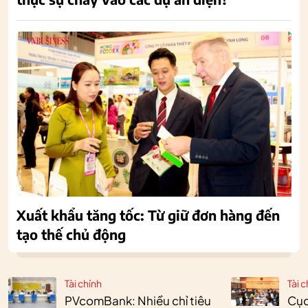
Xuất khẩu tăng tốc: Từ giữ đơn hàng đến
tạo thế chủ động
Tài chính
Tài c
PVcomBank: Nhiều chỉ tiêu
Cục