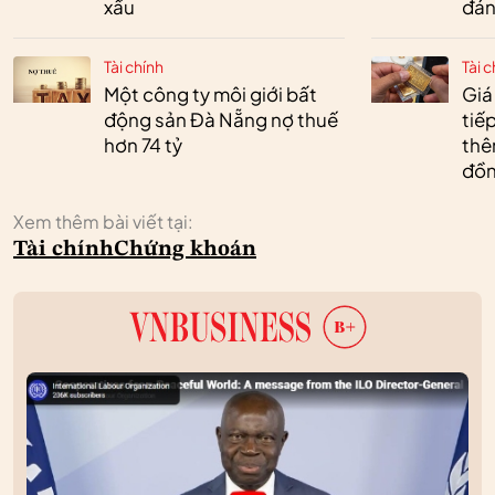
xấu
đán
Tài chính
Tài c
Một công ty môi giới bất
Giá
động sản Đà Nẵng nợ thuế
tiế
hơn 74 tỷ
thêm
đồn
Xem thêm bài viết tại:
Tài chính
Chứng khoán