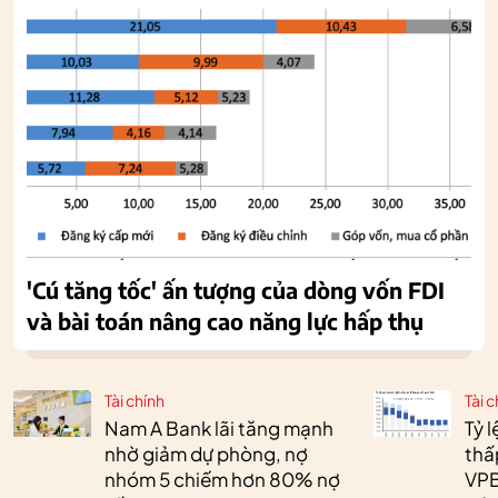
'Cú tăng tốc' ấn tượng của dòng vốn FDI
và bài toán nâng cao năng lực hấp thụ
Tài chính
Tài c
Nam A Bank lãi tăng mạnh
Tỷ 
nhờ giảm dự phòng, nợ
thấ
nhóm 5 chiếm hơn 80% nợ
VPB