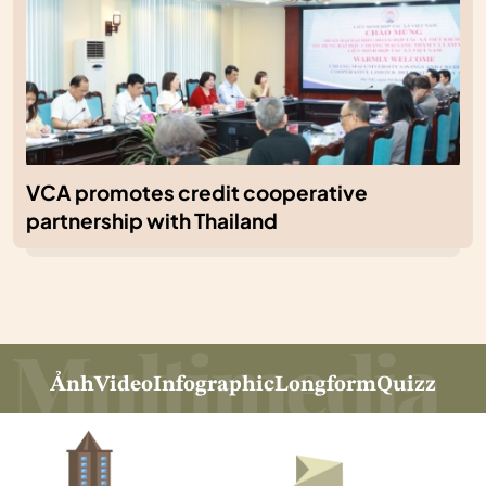
VCA promotes credit cooperative
partnership with Thailand
Ảnh
Video
Infographic
Longform
Quizz