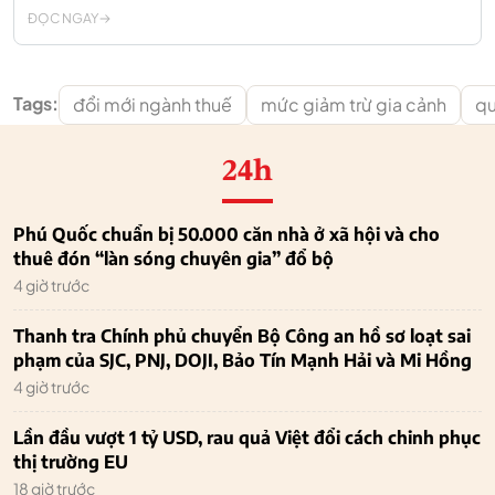
ĐỌC NGAY
Tags:
đổi mới ngành thuế
mức giảm trừ gia cảnh
qu
24h
Phú Quốc chuẩn bị 50.000 căn nhà ở xã hội và cho
thuê đón “làn sóng chuyên gia” đổ bộ
4 giờ trước
Thanh tra Chính phủ chuyển Bộ Công an hồ sơ loạt sai
phạm của SJC, PNJ, DOJI, Bảo Tín Mạnh Hải và Mi Hồng
4 giờ trước
Lần đầu vượt 1 tỷ USD, rau quả Việt đổi cách chinh phục
thị trường EU
18 giờ trước