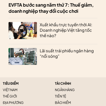
EVFTA bước sang năm thứ 7: Thuế giảm,
doanh nghiệp thay đổi cuộc chơi
Xuất khẩu trực tuyến thời AI:
Doanh nghiệp Việt tăng tốc
thế nào?
Lãi suất trái phiếu ngân hàng
“nổi sóng”
TIÊU ĐIỂM
TÀI CHÍNH
VIỆT NAM
NGÂN HÀNG
THẾ GIỚI
TIỀN TỆ
ĐỊA PHƯƠNG
BẢO HIỂM