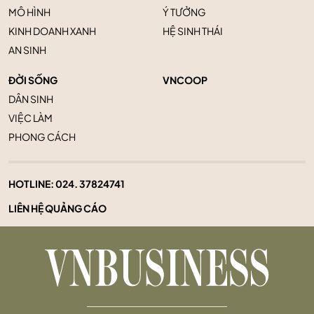
MÔ HÌNH
Ý TƯỞNG
KINH DOANH XANH
HỆ SINH THÁI
AN SINH
ĐỜI SỐNG
VNCOOP
DÂN SINH
VIỆC LÀM
PHONG CÁCH
HOTLINE:
024. 37824741
LIÊN HỆ QUẢNG CÁO