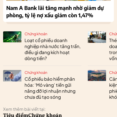
Nam A Bank lãi tăng mạnh nhờ giảm dự
phòng, tỷ lệ nợ xấu giảm còn 1,47%
Chứng khoán
Chứ
Loạt cổ phiếu doanh
Thé
nghiệp nhà nước tăng trần,
doa
điều gì đang kích hoạt
tro
dòng tiền?
vốn
Chứng khoán
Chứ
Cổ phiếu bảo hiểm phân
Cản
hóa: ‘Mỏ vàng’ tiền gửi
kiệ
nâng đỡ lợi nhuận nhưng
phi
chưa đủ tạo sóng
khó
Xem thêm bài viết tại:
Tiêu điểm
Chứng khoán