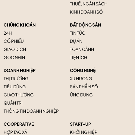
THUẾ, NGÂN SÁCH
KINH DOANH SỐ
CHỨNG KHOÁN
BẤT ĐỘNG SẢN
24H
TIN TỨC
CỔ PHIẾU
DỰ ÁN
GIAO DỊCH
TOÀN CẢNH
GÓC NHÌN
TIỆN ÍCH
DOANH NGHIỆP
CÔNG NGHỆ
THỊ TRƯỜNG
XU HƯỚNG
TIÊU DÙNG
SẢN PHẨM SỐ
GIAO THƯƠNG
ỨNG DỤNG
QUẢN TRỊ
THÔNG TIN DOANH NGHIỆP
COOPERATIVE
START-UP
HỢP TÁC XÃ
KHỞI NGHIỆP