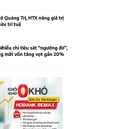
ở Quảng Trị, HTX nâng giá trị
ữu trí tuệ
iều chỉ tiêu sát “ngưỡng đỏ”,
ng mất vốn tăng vọt gần 20%