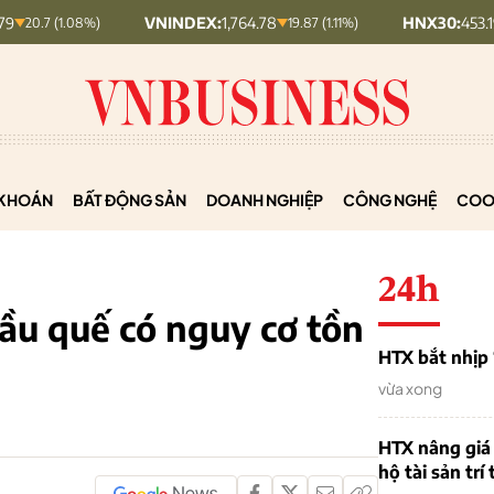
VNINDEX:
1,764.78
HNX30:
453.19
08%)
19.87 (1.11%)
5.87 (1.28
KHOÁN
BẤT ĐỘNG SẢN
DOANH NGHIỆP
CÔNG NGHỆ
COO
24h
ầu quế có nguy cơ tồn
HTX bắt nhịp 
vừa xong
HTX nâng giá
hộ tài sản trí 