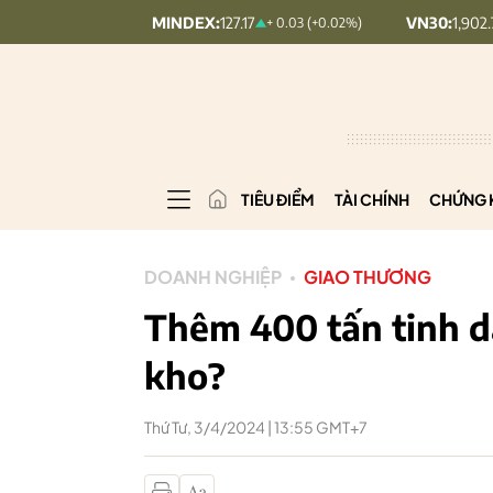
UPCOMINDEX:
127.17
VN30:
1,902.79
+ 0.03 (+0.02%)
20.7 (1.
TIÊU ĐIỂM
TÀI CHÍNH
CHỨNG 
DOANH NGHIỆP
GIAO THƯƠNG
Thêm 400 tấn tinh d
kho?
Thứ Tư, 3/4/2024 | 13:55 GMT+7