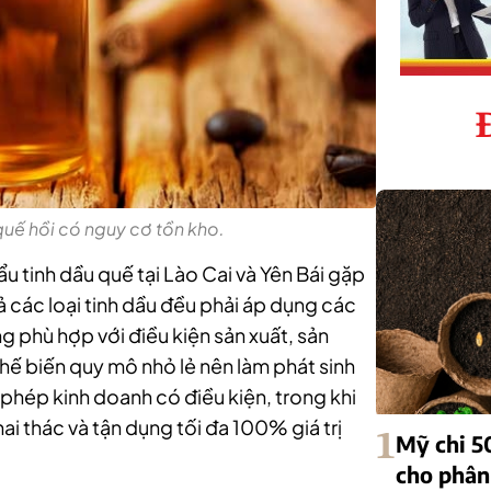
quế hồi có nguy cơ tồn kho.
 tinh dầu quế tại Lào Cai và Yên Bái gặp
ả các loại tinh dầu đều phải áp dụng các
g phù hợp với điều kiện sản xuất, sản
hế biến quy mô nhỏ lẻ nên làm phát sinh
y phép kinh doanh có điều kiện, trong khi
hai thác và tận dụng tối đa 100% giá trị
1
Mỹ chi 5
cho phân