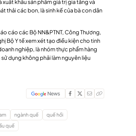
là xuất khẩu sản phẩm giá trị gia tăng và
t thải các bon, là sinh kế của bà con dân
 báo cáo các Bộ NN&PTNT, Công Thương,
hị Bộ Y tế xem xét tạo điều kiện cho tinh
 doanh nghiệp, là nhóm thực phẩm hàng
 sử dụng không phải làm nguyên liệu
Nam
ngành quế
quế hồi
dầu quế