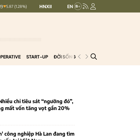
HNXINDEX:
292.64
UPCOMINDEX:
127.17
)
8.56 (2.84%)
PERATIVE
START-UP
ĐỜI SỐNG
PODCAST
VNCOOP
iều chỉ tiêu sát “ngưỡng đỏ”,
ng mất vốn tăng vọt gần 20%
n' công nghiệp Hà Lan đang tìm