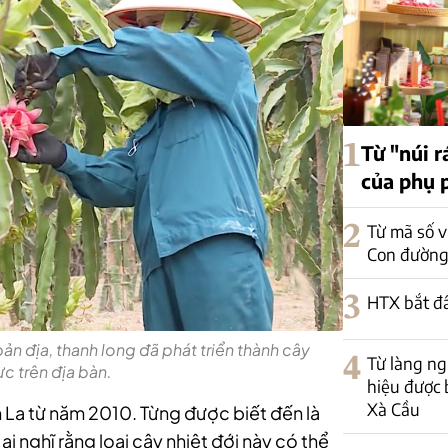
1
Từ "núi r
của phụ 
2
Từ mã số v
Con đường
3
HTX bắt đ
bản địa, thanh long đã phát triển thành cây
4
Từ làng n
ực trên địa bàn.
hiệu được 
Xà Cầu
n La từ năm 2010. Từng được biết đến là
ai nghĩ rằng loại cây nhiệt đới này có thể