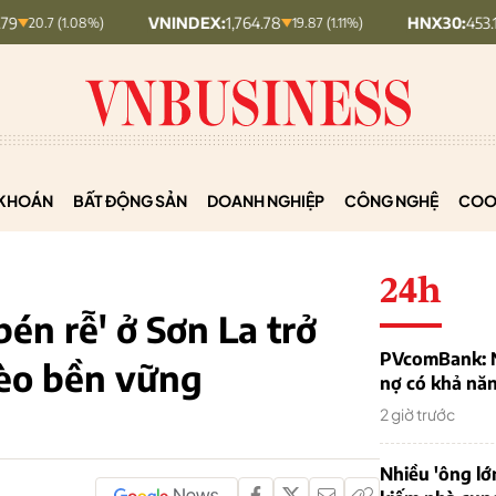
VNINDEX:
1,764.78
HNX30:
453.19
08%)
19.87 (1.11%)
5.87 (1.28%
KHOÁN
BẤT ĐỘNG SẢN
DOANH NGHIỆP
CÔNG NGHỆ
COO
24h
én rễ' ở Sơn La trở
PVcomBank: Nh
èo bền vững
nợ có khả nă
2 giờ trước
Nhiều 'ông lớ