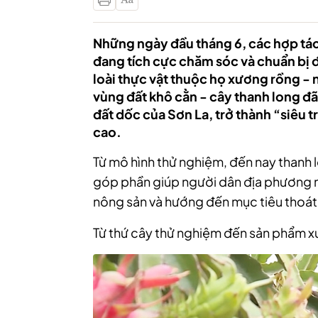
Những ngày đầu tháng 6, các hợp tác
đang tích cực chăm sóc và chuẩn bị đ
loài thực vật thuộc họ xương rồng - n
vùng đất khô cằn - cây thanh long đ
đất dốc của Sơn La, trở thành “siêu trá
cao.
Từ mô hình thử nghiệm, đến nay thanh l
góp phần giúp người dân địa phương 
nông sản và hướng đến mục tiêu thoá
Từ thứ cây thử nghiệm đến sản phẩm x