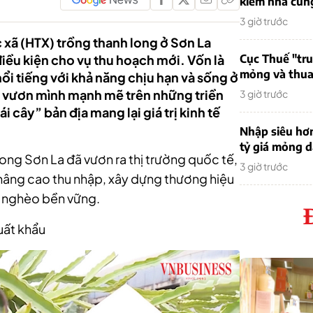
kiếm nhà cung
3 giờ trước
 xã (HTX) trồng thanh long ở Sơn La
iều kiện cho vụ thu hoạch mới. Vốn là
Cục Thuế "tr
mỏng và thua 
ổi tiếng với khả năng chịu hạn và sống ở
ã vươn mình mạnh mẽ trên những triền
3 giờ trước
i cây” bản địa mang lại giá trị kinh tế
Nhập siêu hơ
tỷ giá mỏng 
ong Sơn La đã vươn ra thị trường quốc tế,
3 giờ trước
nâng cao thu nhập, xây dựng thương hiệu
t nghèo bền vững.
uất khẩu