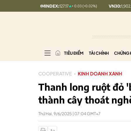
UPCOMINDEX:
127.17
VN30:
1,902.79
+ 0.03 (+0.02%)
20.7 (1.
TIÊU ĐIỂM
TÀI CHÍNH
CHỨNG 
COOPERATIVE
KINH DOANH XANH
Thanh long ruột đỏ 'b
thành cây thoát ngh
Thứ Hai, 9/6/2025 | 07:04 GMT+7