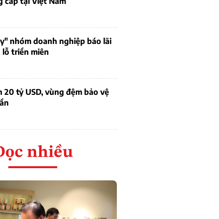
 cấp tại Việt Nam
uy" nhóm doanh nghiệp báo lãi
lỗ triền miên
n 20 tỷ USD, vùng đệm bảo vệ
dần
Đọc nhiều