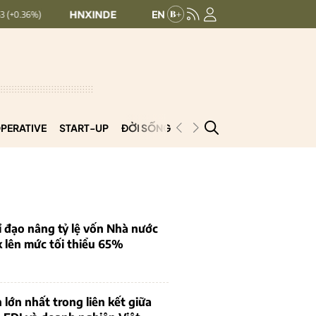
HNXINDEX:
293.44
UPCOMINDEX:
126.99
+ 0.25 (+0.09%)
PERATIVE
START-UP
ĐỜI SỐNG
PODCAST
VNCOOP
 đạo nâng tỷ lệ vốn Nhà nước
k lên mức tối thiểu 65%
 lớn nhất trong liên kết giữa