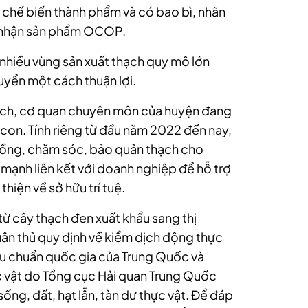
 chế biến thành phẩm và có bao bì, nhãn
g nhận sản phẩm OCOP.
 nhiều vùng sản xuất thạch quy mô lớn
yển một cách thuận lợi.
thạch, cơ quan chuyên môn của huyện đang
con. Tính riêng từ đầu năm 2022 đến nay,
rồng, chăm sóc, bảo quản thạch cho
mạnh liên kết với doanh nghiệp để hỗ trợ
hiện về sở hữu trí tuệ.
ừ cây thạch đen xuất khẩu sang thị
ân thủ quy định về kiểm dịch động thực
iêu chuẩn quốc gia của Trung Quốc và
 vật do Tổng cục Hải quan Trung Quốc
ng, đất, hạt lẫn, tàn dư thực vật. Để đáp