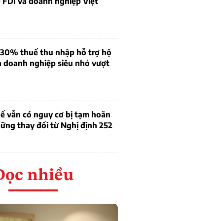
 FDI và doanh nghiệp Việt
 30% thuế thu nhập hỗ trợ hộ
à doanh nghiệp siêu nhỏ vượt
ế vẫn có nguy cơ bị tạm hoãn
ững thay đổi từ Nghị định 252
Đọc nhiều