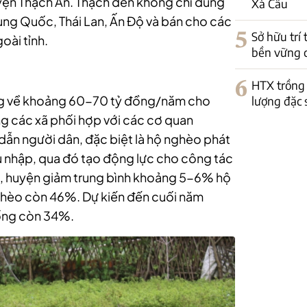
uyện Thạch An. Thạch đen không chỉ dùng
Xà Cầu
ung Quốc, Thái Lan, Ấn Độ và bán cho các
5
Sở hữu trí
oài tỉnh.
bền vững 
6
HTX trồng 
ang về khoảng 60-70 tỷ đồng/năm cho
lượng đặc 
g các xã phối hợp với các cơ quan
dẫn người dân, đặc biệt là hộ nghèo phát
u nhập, qua đó tạo động lực cho công tác
, huyện giảm trung bình khoảng 5-6% hộ
ghèo còn 46%. Dự kiến đến cuối năm
uống còn 34%.