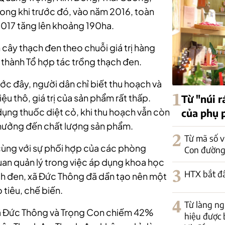
rong khi trước đó, vào năm 2016, toàn
017 tăng lên khoảng 190ha.
 cây thạch đen theo chuỗi giá trị hàng
h thành Tổ hợp tác trồng thạch đen.
ước đây, người dân chỉ biết thu hoạch và
1
u thô, giá trị của sản phẩm rất thấp.
Từ "núi r
 dụng thuốc diệt cỏ, khi thu hoạch vẫn còn
của phụ 
 hưởng đến chất lượng sản phẩm.
2
Từ mã số v
 cùng với sự phối hợp của các phòng
Con đường
uan quản lý trong việc áp dụng khoa học
3
HTX bắt đ
ạch đen, xã Đức Thông đã dần tạo nên một
o tiêu, chế biến.
4
Từ làng n
 xã Đức Thông và Trọng Con chiếm 42%
hiệu được 