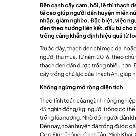
Bên cạnh cây cam, hồi, lê thì thạch đ
tế cao giúp người dân huyện miền nú
nhập, giảm nghèo. Đặc biệt, việc ng
đen theo hướng liên kết, đầu tư cho
trồng càng khẳng định hiệu quả từ lo
Trước đây, thạch đen chỉ mọc dại hoặ
người thu mua. Từ năm 2016, theo chủ 
thạch đen dần được trồng nhiều hơn. Đ
cây trồng chủ lực của Thạch An, giúp 
Không ngừng mở rộng diện tích
Theo tính toán của ngành nông nghiệp 
45 nghìn đồng/kg, người trồng có thể 
trồng lúa nương. Nhờ đó, người dân k
Đến nay, toàn huyện đã trồng được gầ
Con, Đức Thông, Canh Tân, Minh Khai,