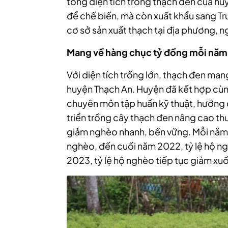
tổng diện tích trồng thạch đen của h
để chế biến, mà còn xuất khẩu sang Tr
cơ sở sản xuất thạch tại địa phương, ng
Mang về hàng chục tỷ đồng mỗi năm
Với diện tích trồng lớn, thạch đen m
huyện Thạch An. Huyện đã kết hợp cùn
chuyên môn tập huấn kỹ thuật, hướng 
triển trồng cây thạch đen nâng cao th
giảm nghèo nhanh, bền vững. Mỗi năm
nghèo, đến cuối năm 2022, tỷ lệ hộ n
2023, tỷ lệ hộ nghèo tiếp tục giảm x