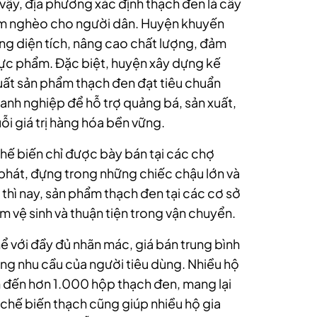
vậy, địa phương xác định thạch đen là cây
giảm nghèo cho người dân. Huyện khuyến
ng diện tích, nâng cao chất lượng, đảm
thực phẩm. Đặc biệt, huyện xây dựng kế
uất sản phẩm thạch đen đạt tiêu chuẩn
nh nghiệp để hỗ trợ quảng bá, sản xuất,
i giá trị hàng hóa bền vững.
chế biến chỉ được bày bán tại các chợ
 phát, đựng trong những chiếc chậu lớn và
thì nay, sản phẩm thạch đen tại các cơ sở
vệ sinh và thuận tiện trong vận chuyển.
ể với đầy đủ nhãn mác, giá bán trung bình
g nhu cầu của người tiêu dùng. Nhiều hộ
ăm đến hơn 1.000 hộp thạch đen, mang lại
chế biến thạch cũng giúp nhiều hộ gia