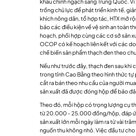
khẩu chính ngạch sang Trung Quốc. Vì 
trồng chủ lực để phát triển kinh tế, 
khích nông dân, tổ hợp tác, HTX mở rộ
bảo các điều kiện về vệ sinh an toàn 
hoạch, phối hợp cùng các cơ sở sản x
OCOP có kế hoạch liên kết với các doa
chế biến sản phẩm thạch đen theo chuỗ
Nếu như trước đây, thạch đen sau khi 
trong tỉnh Cao Bằng theo hình thức tự
cắt ra bán theo nhu cầu của người mua 
sản xuất đã được đóng hộp để bảo đảm 
Theo đó, mỗi hộp có trọng lượng cụ th
từ 20.000 - 25.000 đồng/hộp, đáp ứn
sản xuất lớn mỗi ngày làm ra từ vài tr
nguồn thu không nhỏ. Việc đầu tư cho 