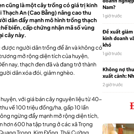
doanh nghiệp
en cũng là một cây trồng có giá trị kinh
Nam?
i Thạch An (Cao Bằng) nâng cao thu
1 giờ trước
ười dân đẩy mạnh mô hình trồng thạch
 chế biến, cấp chứng nhận mã số vùng
Đề xuất giảm
ại cây này.
kinh doanh v
khó
c được người dân trồng để ăn và không có
1 giờ trước
trương mở rộng diện tích của huyện,
ến nay, thạch đen đã và đang trở thành
Không nợ thu
người dân xóa đói, giảm nghèo.
xuất cảnh: Nh
2 giờ trước
huyện, với giá bán cây nguyên liệu từ 40-
thu về 100 triệu đồng/ha, gấp 10 lần
hông ngừng đẩy mạnh mở rộng diện tích,
n hơn 600 ha tập trung ở các xã Trọng
 Quang Trọng, Kim Đồng, Thái Cường,