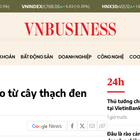
VNINDEX:
1,768.06
HNX30:
455.12
+ 6.83 (+0.39%)
+ 1.63 (+0.36%)
KHOÁN
BẤT ĐỘNG SẢN
DOANH NGHIỆP
CÔNG NGHỆ
COO
24h
 từ cây thạch đen
Thủ tướng chỉ
tại VietinBan
1 giờ trước
Đâu là rào cản