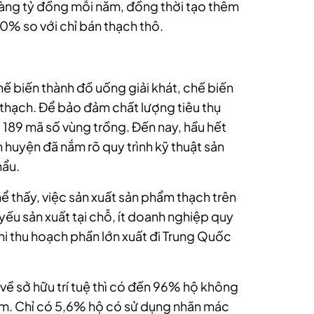
hàng tỷ đồng mỗi năm, đồng thời tạo thêm
0% so với chỉ bán thạch thô.
 biến thành đồ uống giải khát, chế biến
thạch. Để bảo đảm chất lượng tiêu thụ
 189 mã số vùng trồng. Đến nay, hầu hết
n huyện đã nắm rõ quy trình kỹ thuật sản
hẩu.
thể thấy, việc sản xuất sản phẩm thạch trên
ếu sản xuất tại chỗ, ít doanh nghiệp quy
khi thu hoạch phần lớn xuất đi Trung Quốc
ề sở hữu trí tuệ thì có đến 96% hộ không
ẩm. Chỉ có 5,6% hộ có sử dụng nhãn mác