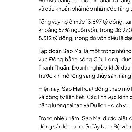
Bên kia bảng cân đối, nợ phải trả tăn
và các khoản phải nộp nhà nước tăng t
Tổng vay nợ ở mức 13.697 tỷ đồng, tă
khoảng 57% nguồn vốn, trong đó 970 t
8.312 tỷ đồng, trong đó vốn điều lệ đạ
Tập đoàn Sao Mai là một trong những 
vực Đồng bằng sông Cửu Long, được
Thanh Thuấn. Doanh nghiệp khởi đầu 
trước khi mở rộng sang thủy sản, năng l
Hiện nay, Sao Mai hoạt động theo mô h
và công ty liên kết. Các lĩnh vực kin
năng lượng tái tạo và Du lịch – dịch vụ.
Trong nhiều năm, Sao Mai được biết 
động sản lớn tại miền Tây Nam Bộ với q