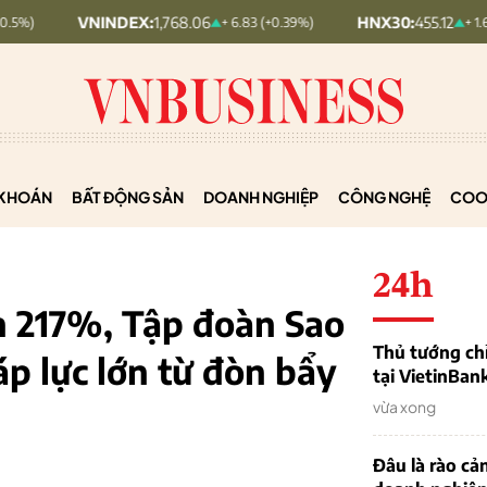
VNINDEX:
1,768.06
HNX30:
455.12
+ 6.83 (+0.39%)
+ 1.63 (+0.36%)
KHOÁN
BẤT ĐỘNG SẢN
DOANH NGHIỆP
CÔNG NGHỆ
COO
24h
n 217%, Tập đoàn Sao
Thủ tướng chỉ
áp lực lớn từ đòn bẩy
tại VietinBan
vừa xong
Đâu là rào cản