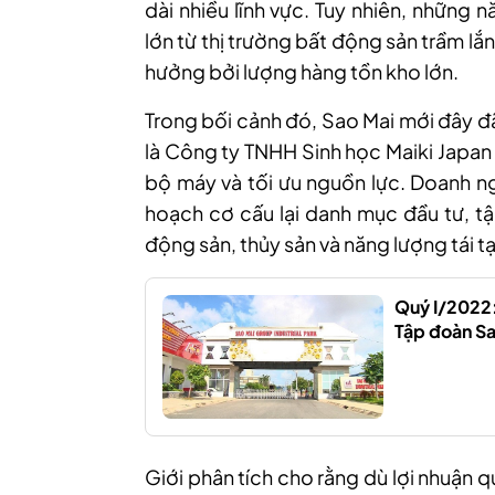
dài nhiều lĩnh vực. Tuy nhiên, những
lớn từ thị trường bất động sản trầm lắn
hưởng bởi lượng hàng tồn kho lớn.
Trong bối cảnh đó, Sao Mai mới đây đ
là Công ty TNHH Sinh học Maiki Japan
bộ máy và tối ưu nguồn lực. Doanh ng
hoạch cơ cấu lại danh mục đầu tư, tậ
động sản, thủy sản và năng lượng tái t
Quý I/2022:
Tập đoàn Sa
Giới phân tích cho rằng dù lợi nhuận q