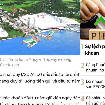
1
Sự lệch 
khoán
ặt nhiều áp lực với quy mô nợ vay và hàng
2
Cảng Phước
 ở mức cao.
nhuận, nợ 
p nhất quý I/2026, cơ cấu đầu tư tài chính
ang duy trì lượng tiền gửi và đầu tư nắm
3
Lợi nhuận
sản FECON
trị các khoản đầu tư nắm giữ đến ngày đáo
4
Cổ phiếu b
tiền gửi n
tỷ đồng, tăng khoảng 176 tỷ đồng so với