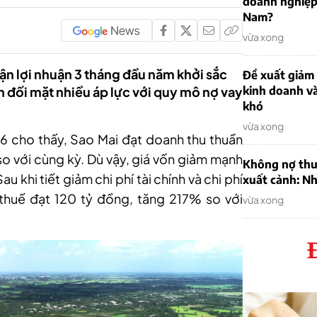
doanh nghiệp
Nam?
vừa xong
n lợi nhuận 3 tháng đầu năm khởi sắc
Đề xuất giảm
ẫn đối mặt nhiều áp lực với quy mô nợ vay
kinh doanh v
khó
vừa xong
26 cho thấy, Sao
Mai
đạt doanh thu thuần
 với cùng kỳ. Dù vậy, giá vốn giảm mạnh
Không nợ thu
u khi tiết giảm chi phí tài chính và chi phí
xuất cảnh: Nh
thuế đạt 120 tỷ đồng, tăng 217% so với
vừa xong