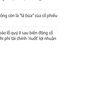
ông còn là "lá bùa" của cổ phiếu
báo lỗ quý II sau biến động cổ
hi phí tài chính ‘nuốt’ lợi nhuận