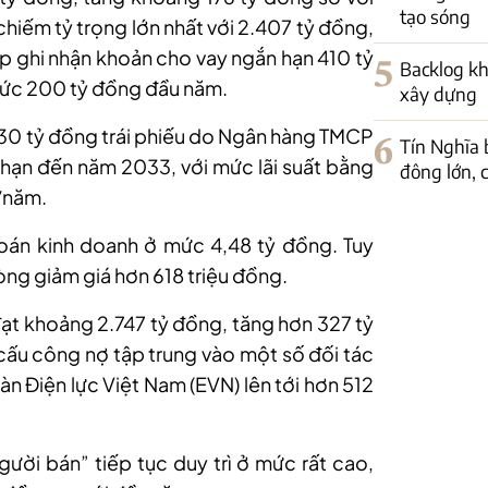
tạo sóng
chiếm tỷ trọng lớn nhất với 2.407 tỷ đồng,
p ghi nhận khoản cho vay ngắn hạn 410 tỷ
5
Backlog kh
mức 200 tỷ đồng đầu năm.
xây dựng
30 tỷ đồng trái phiếu do Ngân hàng TMCP
6
Tín Nghĩa 
hạn đến năm 2033, với mức lãi suất bằng
đông lớn, c
%/năm.
oán kinh doanh ở mức 4,48 tỷ đồng. Tuy
òng giảm giá hơn 618 triệu đồng.
ạt khoảng 2.747 tỷ đồng, tăng hơn 327 tỷ
cấu công nợ tập trung vào một số đối tác
àn Điện lực Việt Nam (EVN) lên tới hơn 512
gười bán” tiếp tục duy trì ở mức rất cao,