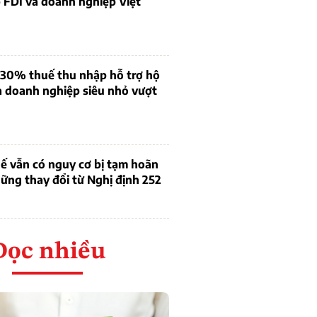
 FDI và doanh nghiệp Việt
 30% thuế thu nhập hỗ trợ hộ
à doanh nghiệp siêu nhỏ vượt
ế vẫn có nguy cơ bị tạm hoãn
ững thay đổi từ Nghị định 252
Đọc nhiều