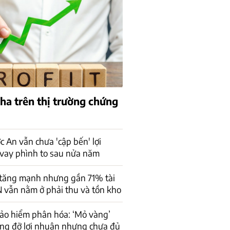
pha trên thị trường chứng
 An vẫn chưa 'cập bến' lợi
vay phình to sau nửa năm
 tăng mạnh nhưng gần 71% tài
 vẫn nằm ở phải thu và tồn kho
ảo hiểm phân hóa: ‘Mỏ vàng’
âng đỡ lợi nhuận nhưng chưa đủ