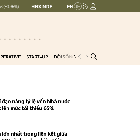
HNXINDEX:
293.44
UPCOMINDEX:
126.99
+ 0.25 (+0.09%)
PERATIVE
START-UP
ĐỜI SỐNG
PODCAST
VNCOOP
 đạo nâng tỷ lệ vốn Nhà nước
k lên mức tối thiểu 65%
 lớn nhất trong liên kết giữa