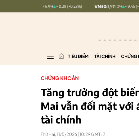
MINDEX:
126.99
VN30:
1,911.09
+ 0.29 (+0.23%)
+ 9.45 (+0.5%)
TIÊU ĐIỂM
TÀI CHÍNH
CHỨNG 
CHỨNG KHOÁN
Tăng trưởng đột biế
Mai vẫn đối mặt với 
tài chính
Thứ Hai, 11/5/2026 | 10:29 GMT+7