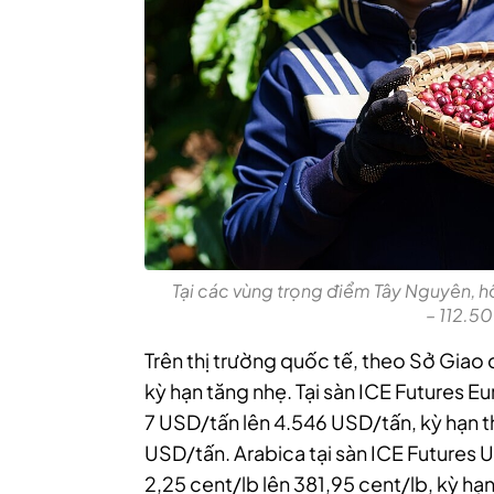
Tại các vùng trọng điểm Tây Nguyên, h
– 112.5
Trên thị trường quốc tế, theo Sở Giao
kỳ hạn tăng nhẹ. Tại sàn ICE Futures 
7 USD/tấn lên 4.546 USD/tấn, kỳ hạn 
USD/tấn. Arabica tại sàn ICE Futures
2,25 cent/lb lên 381,95 cent/lb, kỳ h