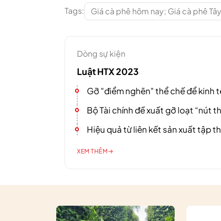
Tags:
Giá cà phê hôm nay; Giá cà phê Tâ
Dòng sự kiện
Luật HTX 2023
Gỡ "điểm nghẽn" thể chế để kinh t
Bộ Tài chính đề xuất gỡ loạt “nút t
Hiệu quả từ liên kết sản xuất tập t
XEM THÊM