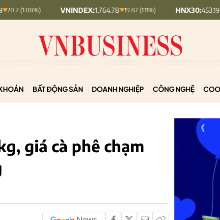
VNINDEX:
1,764.78
HNX30:
453.19
19.87 (1.11%)
5.87 (1.28%)
KHOÁN
BẤT ĐỘNG SẢN
DOANH NGHIỆP
CÔNG NGHỆ
COO
g, giá cà phê chạm
g