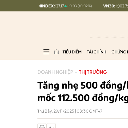
UPCOMINDEX:
127.17
VN30:
1,902.79
+ 0.03 (+0.02%)
20.7 (1.08%)
TIÊU ĐIỂM
TÀI CHÍNH
CHỨNG 
DOANH NGHIỆP
THỊ TRƯỜNG
Tăng nhẹ 500 đồng/k
mốc 112.500 đồng/k
Thứ Bảy, 29/11/2025 | 08:30 GMT+7