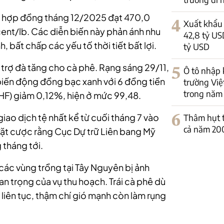
hẹ, hợp đồng tháng 12/2025 đạt 470,0
4
Xuất khẩu 
cent/lb. Các diễn biến này phản ánh nhu
42,8 tỷ US
, bất chấp các yếu tố thời tiết bất lợi.
tỷ USD
rợ đà tăng cho cà phê. Rạng sáng 29/11,
5
Ô tô nhập 
 biến động đồng bạc xanh với 6 đồng tiền
trường Việ
trong năm
HF) giảm 0,12%, hiện ở mức 99,48.
iao dịch tệ nhất kể từ cuối tháng 7 vào
6
Thâm hụt t
cả năm 20
 đặt cược rằng Cục Dự trữ Liên bang Mỹ
g tháng tới.
n các vùng trồng tại Tây Nguyên bị ảnh
n trọng của vụ thu hoạch. Trái cà phê dù
 liên tục, thậm chí gió mạnh còn làm rụng