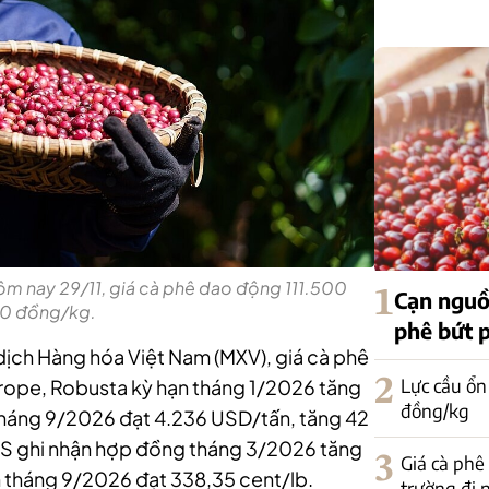
ôm nay 29/11, giá cà phê dao động 111.500
1
Cạn nguồ
00 đồng/kg.
phê bứt 
 dịch Hàng hóa Việt Nam (MXV), giá cà phê
2
Lực cầu ổn
Europe, Robusta kỳ hạn tháng 1/2026 tăng
đồng/kg
tháng 9/2026 đạt 4.236 USD/tấn, tăng 42
 US ghi nhận hợp đồng tháng 3/2026 tăng
3
Giá cà phê
ạn tháng 9/2026 đạt 338,35 cent/lb.
trường đi