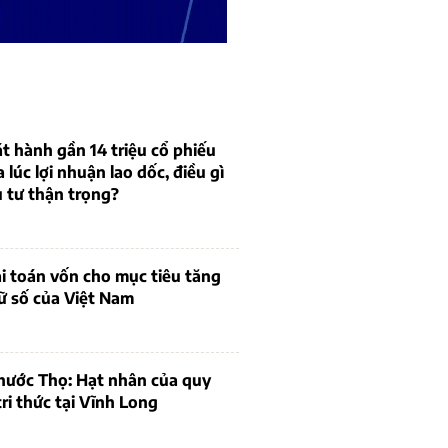
t hành gần 14 triệu cổ phiếu
a lúc lợi nhuận lao dốc, điều gì
 tư thận trọng?
bài toán vốn cho mục tiêu tăng
ữ số của Việt Nam
hước Thọ: Hạt nhân của quy
tri thức tại Vĩnh Long