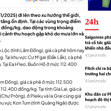
/2025) đi lên theo xu hướng thế giới,
24h
 tăng ổn định. Tại các vùng trọng điểm
0 đồng/kg, dao động trong khoảng
i cảnh thu hoạch gặp khó do mưa lớn và
Saigonres phá
.
trả cổ tức giữ
khiến nhà đầu
ảo Lộc (tỉnh Lâm Đồng), giá cà phê hôm nay
42 phút trước
kg.
Tại khu vực Cư M'gar (Đắk Lắk), cà phê
 Tại Ea H'leo, Buôn Hồ ở mức 112.400
Fitch chỉ ra 
trưởng hai ch
42 phút trước
Lâm Đồng), giá cà phê ở mức 112.500
là 112.400 đồng/kg.
Tại tỉnh Gia Lai, giá cà
Khu dân cư P
hư Prông), ở Pleiku và Ia Grai cùng giá
hoạch đô thị 
khu vực Kon Tum (tỉnh Quảng Ngãi) được
57 phút trước