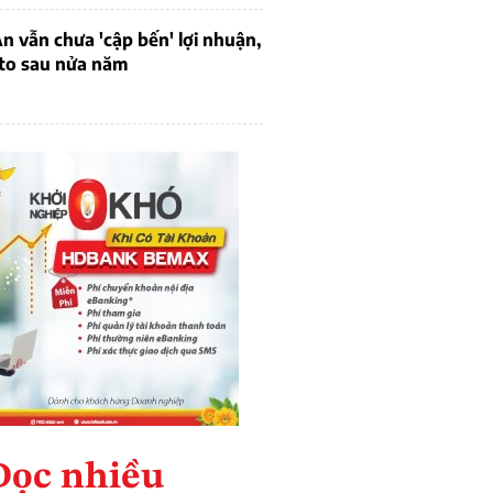
 vẫn chưa 'cập bến' lợi nhuận,
 to sau nửa năm
Đọc nhiều