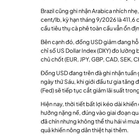
Brazil cũng ghi nhận Arabica nhích n
cent/lb, kỳ hạn tháng 9/2026 là 411,6 
cầu tiêu thụ cà phê toàn cầu vẫn ổn định
Bên cạnh đó, đồng USD giảm đang hỗ t
chỉ số US Dollar Index (DXY) đo lường
chủ chốt (EUR, JPY, GBP, CAD, SEK, C
Đồng USD đang trên đà ghi nhận tuần g
ngày thứ Sáu, khi giới đầu tư gia tăng
(Fed) sẽ tiếp tục cắt giảm lãi suất tron
Hiện nay, thời tiết bất lợi kéo dài khiế
hưởng nặng nề, đúng vào giai đoạn qua
đã chín nhưng không thể thu hái vì mưa
quả khiến nông dân thiệt hại thêm.