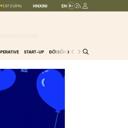
HNXINDEX:
292.64
UPCOMINDEX:
127.17
8.56 (2.84%)
PERATIVE
START-UP
ĐỜI SỐNG
PODCAST
VNCOOP