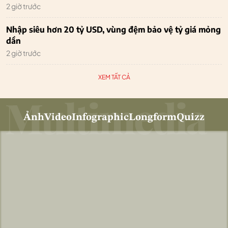
2 giờ trước
Nhập siêu hơn 20 tỷ USD, vùng đệm bảo vệ tỷ giá mỏng
dần
2 giờ trước
XEM TẤT CẢ
Ảnh
Video
Infographic
Longform
Quizz