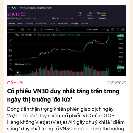
Cổ phiếu
25/11/2025
Cổ phiếu VN30 duy nhất tăng trần trong
ngày thị trường 'đỏ lửa'
Dòng tiền thận trọng khiến phiên giao dịch ngày
25/11 "đỏ lửa". Tuy nhiên, cổ phiếu VJC của CTCP
Hàng không Vietjet (Vietjet Air) gây chú ý khi là “điểm
sáng” duy nhất trong rổ VN30 ngược dòng thị trường,