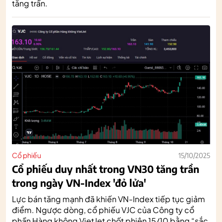
tăng trần.
Cổ phiếu
15/10/2025
Cổ phiếu duy nhất trong VN30 tăng trần
trong ngày VN-Index 'đỏ lửa'
Lực bán tăng mạnh đã khiến VN-Index tiếp tục giảm
điểm. Ngược dòng, cổ phiếu VJC của Công ty cổ
phần Hàng không VietJet chốt phiên 15/10 bằng “sắc