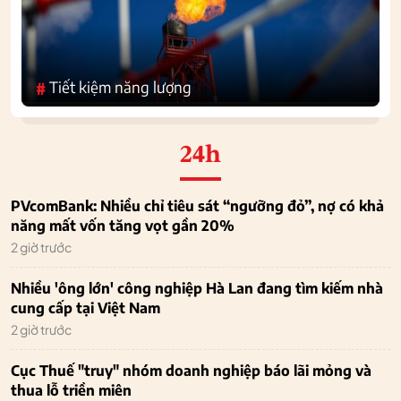
Tiết kiệm năng lượng
#
24h
PVcomBank: Nhiều chỉ tiêu sát “ngưỡng đỏ”, nợ có khả
năng mất vốn tăng vọt gần 20%
2 giờ trước
Nhiều 'ông lớn' công nghiệp Hà Lan đang tìm kiếm nhà
cung cấp tại Việt Nam
2 giờ trước
Cục Thuế "truy" nhóm doanh nghiệp báo lãi mỏng và
thua lỗ triền miên