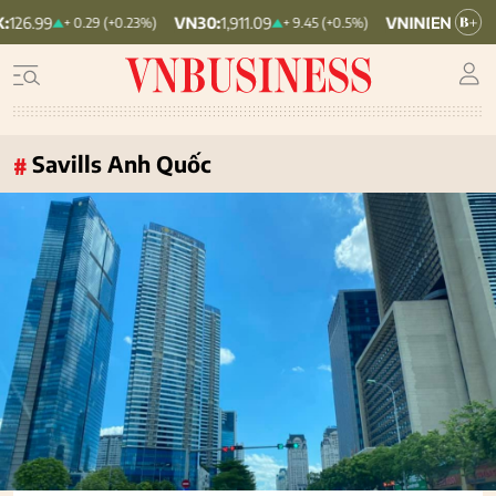
VN30:
1,911.09
VNINDEX:
1,768.06
+ 0.29 (+0.23%)
+ 9.45 (+0.5%)
Savills Anh Quốc
#