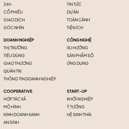
24H
TIN TỨC
CỔ PHIẾU
DỰ ÁN
GIAO DỊCH
TOÀN CẢNH
GÓC NHÌN
TIỆN ÍCH
DOANH NGHIỆP
CÔNG NGHỆ
THỊ TRƯỜNG
XU HƯỚNG
TIÊU DÙNG
SẢN PHẨM SỐ
GIAO THƯƠNG
ỨNG DỤNG
QUẢN TRỊ
THÔNG TIN DOANH NGHIỆP
COOPERATIVE
START-UP
HỢP TÁC XÃ
KHỞI NGHIỆP
MÔ HÌNH
Ý TƯỞNG
KINH DOANH XANH
HỆ SINH THÁI
AN SINH