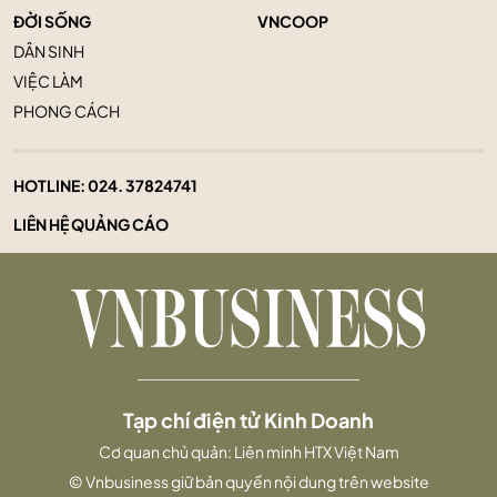
ĐỜI SỐNG
VNCOOP
DÂN SINH
VIỆC LÀM
PHONG CÁCH
HOTLINE:
024. 37824741
LIÊN HỆ QUẢNG CÁO
Tạp chí điện tử Kinh Doanh
Cơ quan chủ quản: Liên minh HTX Việt Nam
© Vnbusiness giữ bản quyền nội dung trên website