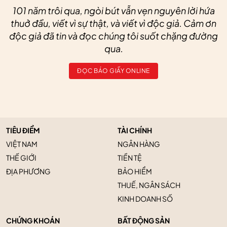
101 năm trôi qua, ngòi bút vẫn vẹn nguyên lời hứa
thuở đầu, viết vì sự thật, và viết vì độc giả. Cảm ơn
độc giả đã tin và đọc chúng tôi suốt chặng đường
qua.
ĐỌC BÁO GIẤY ONLINE
TIÊU ĐIỂM
TÀI CHÍNH
VIỆT NAM
NGÂN HÀNG
THẾ GIỚI
TIỀN TỆ
ĐỊA PHƯƠNG
BẢO HIỂM
THUẾ, NGÂN SÁCH
KINH DOANH SỐ
CHỨNG KHOÁN
BẤT ĐỘNG SẢN