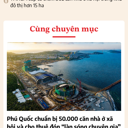
6
đô thị hơn 15 ha
Cùng chuyên mục
Phú Quốc chuẩn bị 50.000 căn nhà ở xã
hội và cho thuê đón “làn sóng chuyên gia”