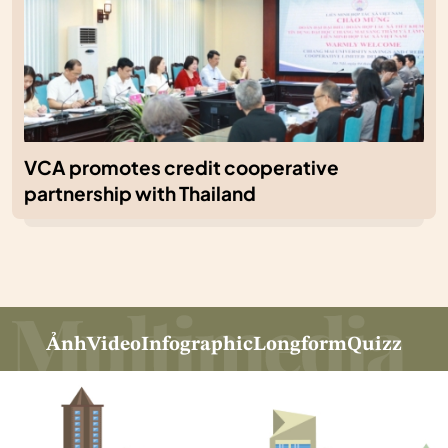
VCA promotes credit cooperative
partnership with Thailand
Ảnh
Video
Infographic
Longform
Quizz