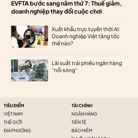
EVFTA bước sang năm thứ 7: Thuế giảm,
doanh nghiệp thay đổi cuộc chơi
Xuất khẩu trực tuyến thời AI:
Doanh nghiệp Việt tăng tốc
thế nào?
Lãi suất trái phiếu ngân hàng
“nổi sóng”
TIÊU ĐIỂM
TÀI CHÍNH
VIỆT NAM
NGÂN HÀNG
THẾ GIỚI
TIỀN TỆ
ĐỊA PHƯƠNG
BẢO HIỂM