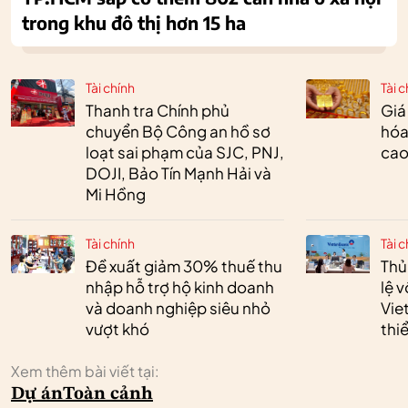
trong khu đô thị hơn 15 ha
Tài chính
Tài c
Thanh tra Chính phủ
Giá
chuyển Bộ Công an hồ sơ
hóa
loạt sai phạm của SJC, PNJ,
cao
DOJI, Bảo Tín Mạnh Hải và
Mi Hồng
Tài chính
Tài c
Đề xuất giảm 30% thuế thu
Thủ
nhập hỗ trợ hộ kinh doanh
lệ 
và doanh nghiệp siêu nhỏ
Vie
vượt khó
thi
Xem thêm bài viết tại:
Dự án
Toàn cảnh