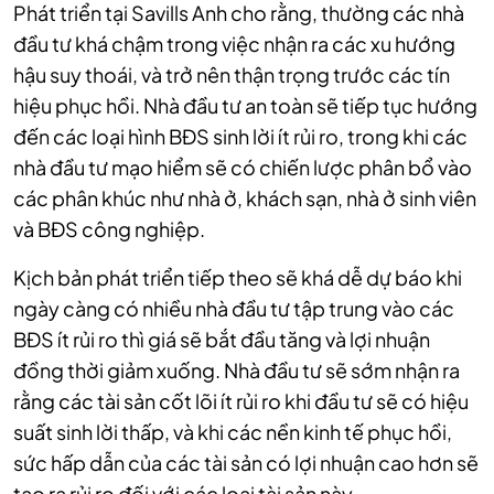
Phát triển tại Savills Anh cho rằng, thường các nhà
đầu tư khá chậm trong việc nhận ra các xu hướng
hậu suy thoái, và trở nên thận trọng trước các tín
hiệu phục hồi. Nhà đầu tư an toàn sẽ tiếp tục hướng
đến các loại hình BĐS sinh lời ít rủi ro, trong khi các
nhà đầu tư mạo hiểm sẽ có chiến lược phân bổ vào
các phân khúc như nhà ở, khách sạn, nhà ở sinh viên
và BĐS công nghiệp.
Kịch bản phát triển tiếp theo sẽ khá dễ dự báo khi
ngày càng có nhiều nhà đầu tư tập trung vào các
BĐS ít rủi ro thì giá sẽ bắt đầu tăng và lợi nhuận
đồng thời giảm xuống. Nhà đầu tư sẽ sớm nhận ra
rằng các tài sản cốt lõi ít rủi ro khi đầu tư sẽ có hiệu
suất sinh lời thấp, và khi các nền kinh tế phục hồi,
sức hấp dẫn của các tài sản có lợi nhuận cao hơn sẽ
tạo ra rủi ro đối với các loại tài sản này.