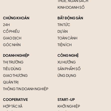
THUẾ, NGÂN SÁCH
KINH DOANH SỐ
CHỨNG KHOÁN
BẤT ĐỘNG SẢN
24H
TIN TỨC
CỔ PHIẾU
DỰ ÁN
GIAO DỊCH
TOÀN CẢNH
GÓC NHÌN
TIỆN ÍCH
DOANH NGHIỆP
CÔNG NGHỆ
THỊ TRƯỜNG
XU HƯỚNG
TIÊU DÙNG
SẢN PHẨM SỐ
GIAO THƯƠNG
ỨNG DỤNG
QUẢN TRỊ
THÔNG TIN DOANH NGHIỆP
COOPERATIVE
START-UP
HỢP TÁC XÃ
KHỞI NGHIỆP