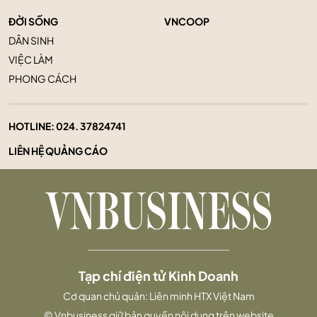
ĐỜI SỐNG
VNCOOP
DÂN SINH
VIỆC LÀM
PHONG CÁCH
HOTLINE:
024. 37824741
LIÊN HỆ QUẢNG CÁO
Tạp chí điện tử Kinh Doanh
Cơ quan chủ quản: Liên minh HTX Việt Nam
© Vnbusiness giữ bản quyền nội dung trên website