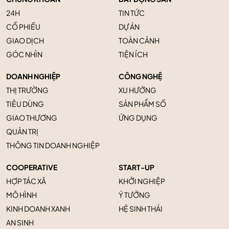
24H
TIN TỨC
CỔ PHIẾU
DỰ ÁN
GIAO DỊCH
TOÀN CẢNH
GÓC NHÌN
TIỆN ÍCH
DOANH NGHIỆP
CÔNG NGHỆ
THỊ TRƯỜNG
XU HƯỚNG
TIÊU DÙNG
SẢN PHẨM SỐ
GIAO THƯƠNG
ỨNG DỤNG
QUẢN TRỊ
THÔNG TIN DOANH NGHIỆP
COOPERATIVE
START-UP
HỢP TÁC XÃ
KHỞI NGHIỆP
MÔ HÌNH
Ý TƯỞNG
KINH DOANH XANH
HỆ SINH THÁI
AN SINH