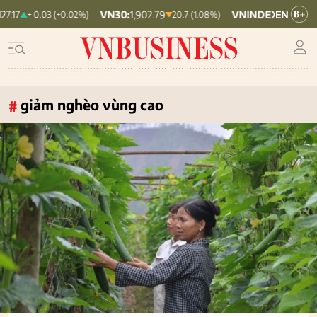
VN30:
1,902.79
VNINDEX:
1,764.78
+ 0.03 (+0.02%)
20.7 (1.08%)
19.87 (1
giảm nghèo vùng cao
#