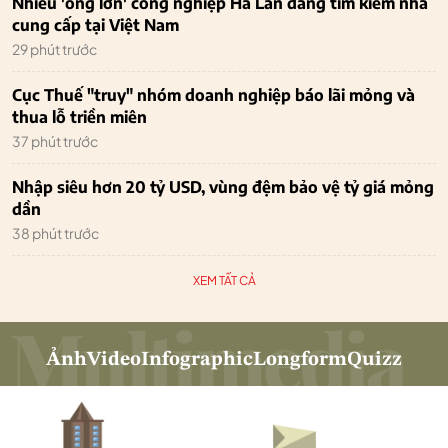
Nhiều 'ông lớn' công nghiệp Hà Lan đang tìm kiếm nhà
cung cấp tại Việt Nam
29 phút trước
Cục Thuế "truy" nhóm doanh nghiệp báo lãi mỏng và
thua lỗ triền miên
37 phút trước
Nhập siêu hơn 20 tỷ USD, vùng đệm bảo vệ tỷ giá mỏng
dần
38 phút trước
XEM TẤT CẢ
Ảnh
Video
Infographic
Longform
Quizz