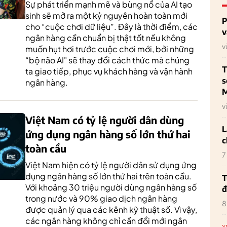
Sự phát triển mạnh mẽ và bùng nổ của AI tạo
sinh sẽ mở ra một kỷ nguyên hoàn toàn mới
P
cho “cuộc chơi dữ liệu”. Đây là thời điểm, các
v
ngân hàng cần chuẩn bị thật tốt nếu không
v
muốn hụt hơi trước cuộc chơi mới, bởi những
“bộ não AI" sẽ thay đổi cách thức mà chúng
T
ta giao tiếp, phục vụ khách hàng và vận hành
s
ngân hàng.
M
v
Việt Nam có tỷ lệ người dân dùng
L
ứng dụng ngân hàng số lớn thứ hai
c
toàn cầu
7
Việt Nam hiện có tỷ lệ người dân sử dụng ứng
dụng ngân hàng số lớn thứ hai trên toàn cầu.
T
Với khoảng 30 triệu người dùng ngân hàng số
đ
trong nước và 90% giao dịch ngân hàng
8
được quản lý qua các kênh kỹ thuật số. Vì vậy,
các ngân hàng không chỉ cần đổi mới ngân