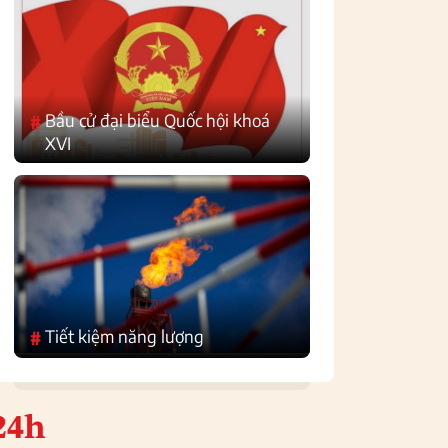
Bầu cử đại biểu Quốc hội khoá
#
XVI
Tiết kiệm năng lượng
#
24h