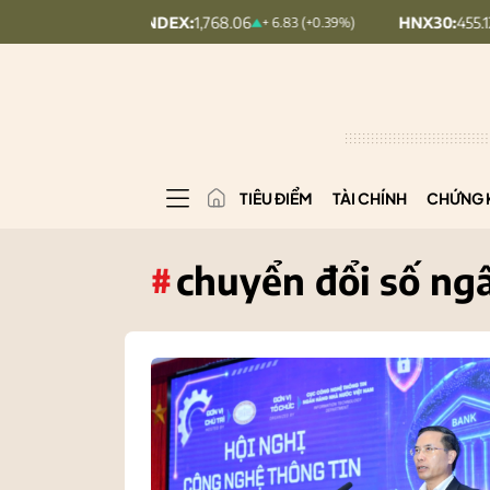
VNINDEX:
1,768.06
HNX30:
455.12
+ 6.83 (+0.39%)
+ 1.63 (+0.
TIÊU ĐIỂM
TÀI CHÍNH
CHỨNG 
chuyển đổi số ng
#