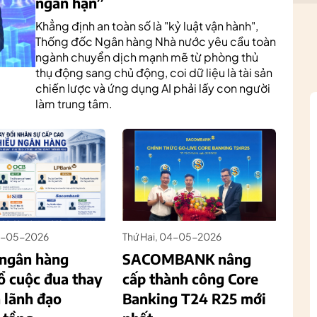
ngắn hạn”
Khẳng định an toàn số là "kỷ luật vận hành",
Thống đốc Ngân hàng Nhà nước yêu cầu toàn
ngành chuyển dịch mạnh mẽ từ phòng thủ
thụ động sang chủ động, coi dữ liệu là tài sản
chiến lược và ứng dụng AI phải lấy con người
làm trung tâm.
25-05-2026
Thứ Hai, 04-05-2026
ngân hàng
SACOMBANK nâng
ổ cuộc đua thay
cấp thành công Core
 lãnh đạo
Banking T24 R25 mới