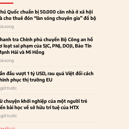
hú Quốc chuẩn bị 50.000 căn nhà ở xã hội
à cho thuê đón “làn sóng chuyên gia” đổ bộ
ừa xong
hanh tra Chính phủ chuyển Bộ Công an hồ
ơ loạt sai phạm của SJC, PNJ, DOJI, Bảo Tín
ạnh Hải và Mi Hồng
ừa xong
ần đầu vượt 1 tỷ USD, rau quả Việt đổi cách
hinh phục thị trường EU
 giờ trước
ừ chuyện khởi nghiệp của một người trẻ
ến bài học về sở hữu trí tuệ của HTX
 giờ trước