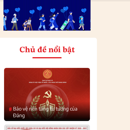
Chủ đề nổi bật
Bảo vệ nền tảng tư tưởng của
#
Đảng