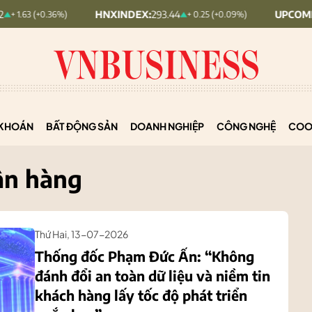
HNXINDEX:
293.44
UPCOMINDEX:
126.9
36%)
+ 0.25 (+0.09%)
KHOÁN
BẤT ĐỘNG SẢN
DOANH NGHIỆP
CÔNG NGHỆ
COO
ân hàng
Thứ Hai, 13-07-2026
Thống đốc Phạm Đức Ấn: “Không
đánh đổi an toàn dữ liệu và niềm tin
khách hàng lấy tốc độ phát triển