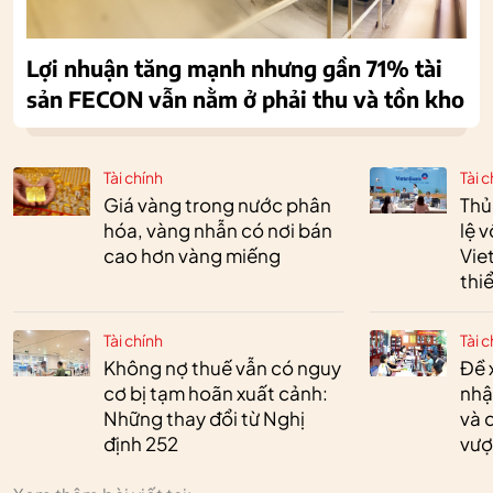
Lợi nhuận tăng mạnh nhưng gần 71% tài
sản FECON vẫn nằm ở phải thu và tồn kho
Tài chính
Tài c
Giá vàng trong nước phân
Thủ
hóa, vàng nhẫn có nơi bán
lệ 
cao hơn vàng miếng
Vie
thi
Tài chính
Tài c
Không nợ thuế vẫn có nguy
Đề 
cơ bị tạm hoãn xuất cảnh:
nhậ
Những thay đổi từ Nghị
và 
định 252
vượ