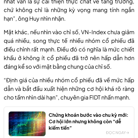
nhất vẫn là sự cải thiện thực chất về tăng trưởng,
chứ không chỉ là những kỳ vọng mang tính ngắn
hạn”, ông
Huy nhìn nhận.
Mặt khác, nếu nhìn vào chỉ số, VN-Index chưa giảm
quá nhiều, song thực tế nhiều nhóm cổ phiếu đã
điều chỉnh rất mạnh. Điều đó có nghĩa là mức chiết
khấu ở không ít cổ phiếu đã trở nên hấp dẫn hơn
đáng kể so với mặt bằng chung của chỉ số.
“Định
giá của nhiều nhóm cổ phiếu đã về mức hấp
dẫn và bắt đầu xuất hiện những cơ hội khá rõ ràng
cho tầm nhìn dài hạn
”,
chuyên
gia FIDT
nhấn mạnh
.
Chứng khoán bước vào chu kỳ mới:
Cơ hội lớn nhưng không còn “dễ
kiếm tiền”
ĐỌC NGAY