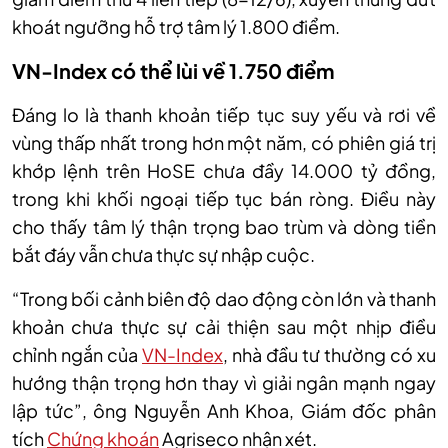
khoát ngưỡng hỗ trợ tâm lý 1.800 điểm.
VN-Index có thể lùi về 1.750 điểm
Đáng lo là thanh khoản tiếp tục suy yếu và rơi về
vùng thấp nhất trong hơn một năm, có phiên giá trị
khớp lệnh trên H
o
SE chưa đầy 14.000 tỷ đồng
,
trong khi khối ngoại tiếp tục bán ròng. Điều này
cho thấy tâm lý thận trọng bao trùm và dòng tiền
bắt đáy vẫn chưa thực sự nhập cuộc.
“
Trong bối cảnh biên độ dao động còn lớn và thanh
khoản chưa thực sự cải thiện sau một nhịp điều
chỉnh ngắn của
VN-Index
, nhà đầu tư thường có xu
hướng thận trọng hơn thay vì giải ngân mạnh ngay
lập tức
”, ô
ng Nguyễn Anh Khoa, Giám đốc phân
tích
Chứng khoán
Agriseco
nhận xét.