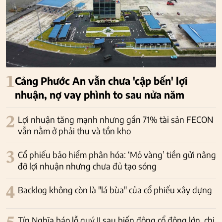
1
Cảng Phước An vẫn chưa 'cập bến' lợi
nhuận, nợ vay phình to sau nửa năm
2
Lợi nhuận tăng mạnh nhưng gần 71% tài sản FECON
vẫn nằm ở phải thu và tồn kho
3
Cổ phiếu bảo hiểm phân hóa: ‘Mỏ vàng’ tiền gửi nâng
đỡ lợi nhuận nhưng chưa đủ tạo sóng
4
Backlog không còn là "lá bùa" của cổ phiếu xây dựng
Tín Nghĩa báo lỗ quý II sau biến động cổ đông lớn, chi