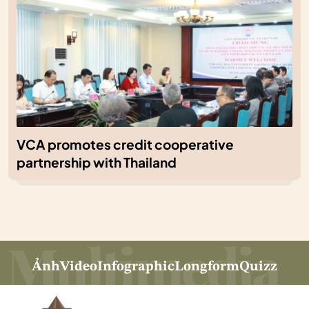
VCA promotes credit cooperative
partnership with Thailand
Ảnh
Video
Infographic
Longform
Quizz