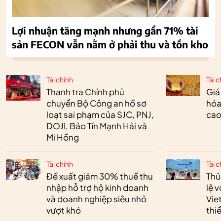
Lợi nhuận tăng mạnh nhưng gần 71% tài
sản FECON vẫn nằm ở phải thu và tồn kho
Tài chính
Tài c
Thanh tra Chính phủ
Giá
chuyển Bộ Công an hồ sơ
hóa
loạt sai phạm của SJC, PNJ,
cao
DOJI, Bảo Tín Mạnh Hải và
Mi Hồng
Tài chính
Tài c
Đề xuất giảm 30% thuế thu
Thủ
nhập hỗ trợ hộ kinh doanh
lệ 
và doanh nghiệp siêu nhỏ
Vie
vượt khó
thi