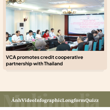
VCA promotes credit cooperative
partnership with Thailand
Ảnh
Video
Infographic
Longform
Quizz