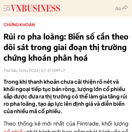
CHỨNG KHOÁN
Rủi ro pha loãng: Biến số cần theo
dõi sát trong giai đoạn thị trường
chứng khoán phân hoá
Thứ Sáu, 12/6/2026 | 07:47 GMT+7
Trong khi thanh khoản chưa cải thiện rõ nét và
khối ngoại tiếp tục bán ròng, lượng lớn cổ phiếu
sắp được đưa ra thị trường có thể làm gia tăng rủi
ro pha loãng, tạo áp lực lên định giá và diễn biến
của nhiều mã cổ phiếu.
Theo thống kê mới nhất của Fiintrade
,
khối lượng
cổ phiếu
phát hành mới bao gồm phát hành vốn cổ