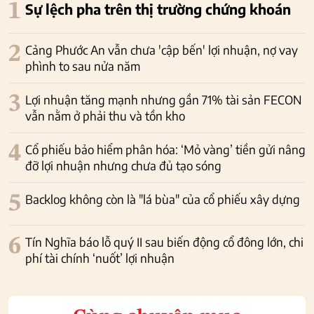
1
Sự lệch pha trên thị trường chứng khoán
2
Cảng Phước An vẫn chưa 'cập bến' lợi nhuận, nợ vay
phình to sau nửa năm
3
Lợi nhuận tăng mạnh nhưng gần 71% tài sản FECON
vẫn nằm ở phải thu và tồn kho
4
Cổ phiếu bảo hiểm phân hóa: ‘Mỏ vàng’ tiền gửi nâng
đỡ lợi nhuận nhưng chưa đủ tạo sóng
5
Backlog không còn là "lá bùa" của cổ phiếu xây dựng
6
Tín Nghĩa báo lỗ quý II sau biến động cổ đông lớn, chi
phí tài chính ‘nuốt’ lợi nhuận