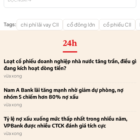
ĐỌC NGAY
Tags:
chi phí lãi vay CII
cổ đông lớn
cổ phiếu CII
24h
Loạt cổ phiếu doanh nghiệp nhà nước tăng trần, điều gì
đang kích hoạt dòng tiền?
vừa xong
Nam A Bank lãi tăng mạnh nhờ giảm dự phòng, nợ
nhóm 5 chiếm hơn 80% nợ xấu
vừa xong
Tỷ lệ nợ xấu xuống mức thấp nhất trong nhiều năm,
VPBank được nhiều CTCK đánh giá tích cực
vừa xong