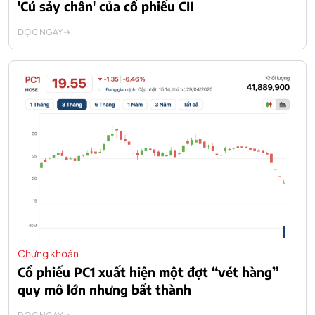
'Cú sảy chân' của cổ phiếu CII
ĐỌC NGAY
Chứng khoán
Cổ phiếu PC1 xuất hiện một đợt “vét hàng”
quy mô lớn nhưng bất thành