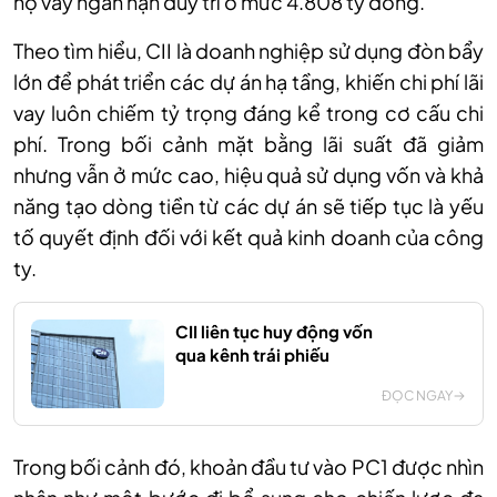
nợ vay ngắn hạn duy trì ở mức 4.808 tỷ đồng.
Theo
tìm hiểu,
CII là doanh nghiệp sử dụng đòn bẩy
lớn để phát triển các dự án hạ tầng, khiến chi phí lãi
vay luôn chiếm tỷ trọng đáng kể trong cơ cấu chi
phí. Trong bối cảnh mặt bằng lãi suất đã giảm
nhưng vẫn ở mức cao, hiệu quả sử dụng vốn và khả
năng tạo dòng tiền từ các dự án sẽ tiếp tục là yếu
tố quyết định đối với kết quả kinh doanh của công
ty.
CII liên tục huy động vốn
qua kênh trái phiếu
ĐỌC NGAY
Trong bối cảnh đó, khoản đầu tư vào PC1 được nhìn