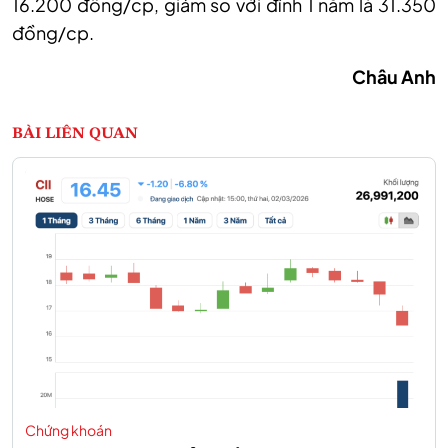
16.200 đồng
/cp, giảm so với đỉnh 1 năm là
31.350
đồng
/cp
.
Châu Anh
BÀI LIÊN QUAN
Chứng khoán