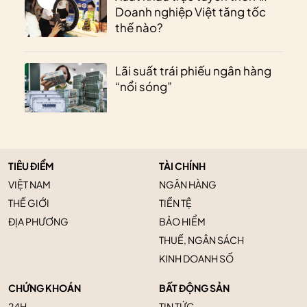
Doanh nghiệp Việt tăng tốc
thế nào?
Lãi suất trái phiếu ngân hàng
“nổi sóng”
TIÊU ĐIỂM
TÀI CHÍNH
VIỆT NAM
NGÂN HÀNG
THẾ GIỚI
TIỀN TỆ
ĐỊA PHƯƠNG
BẢO HIỂM
THUẾ, NGÂN SÁCH
KINH DOANH SỐ
CHỨNG KHOÁN
BẤT ĐỘNG SẢN
24H
TIN TỨC