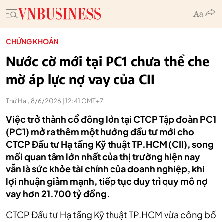
CHỨNG KHOÁN
Nước cờ mới tại PC1 chưa thể che
mờ áp lực nợ vay của CII
Thứ Hai, 8/6/2026 | 12:41 GMT+7
Việc trở thành cổ đông lớn tại CTCP Tập đoàn PC1
(PC1) mở ra thêm một hướng đầu tư mới cho
CTCP Đầu tư Hạ tầng Kỹ thuật TP.HCM (CII), song
mối quan tâm lớn nhất của thị trường hiện nay
vẫn là sức khỏe tài chính của doanh nghiệp, khi
lợi nhuận giảm mạnh, tiếp tục duy trì quy mô nợ
vay hơn 21.700 tỷ đồng.
CTCP Đầu tư Hạ tầng Kỹ thuật TP.HCM vừa công bố