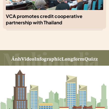
VCA promotes credit cooperative
partnership with Thailand
Ảnh
Video
Infographic
Longform
Quizz