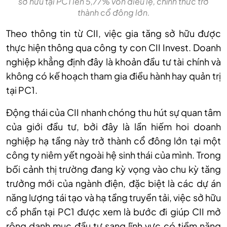
sở hữu tại PC1 lên 5,77% vốn điều lệ, chính thức trở
thành cổ đông lớn.
Theo thông tin từ CII, việc gia tăng sở hữu được
thực hiện thông qua công ty con CII Invest. Doanh
nghiệp khẳng định đây là khoản đầu tư tài chính và
không có kế hoạch tham gia điều hành hay quản trị
tại PC1.
Động thái của CII nhanh chóng thu hút sự quan tâm
của giới đầu tư, bởi đây là lần hiếm hoi doanh
nghiệp hạ tầng này trở thành cổ đông lớn tại một
công ty niêm yết ngoài hệ sinh thái của mình. Trong
bối cảnh thị trường đang kỳ vọng vào chu kỳ tăng
trưởng mới của ngành điện, đặc biệt là các dự án
năng lượng tái tạo và hạ tầng truyền tải, việc sở hữu
cổ phần tại PC1 được xem là bước đi giúp CII mở
rộng danh mục đầu tư sang lĩnh vực có tiềm năng