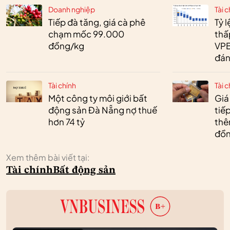
Doanh nghiệp
Tài c
Tiếp đà tăng, giá cà phê
Tỷ 
chạm mốc 99.000
thấ
đồng/kg
VPB
đán
Tài chính
Tài c
Một công ty môi giới bất
Giá
động sản Đà Nẵng nợ thuế
tiế
hơn 74 tỷ
thêm
đồn
Xem thêm bài viết tại:
Tài chính
Bất động sản