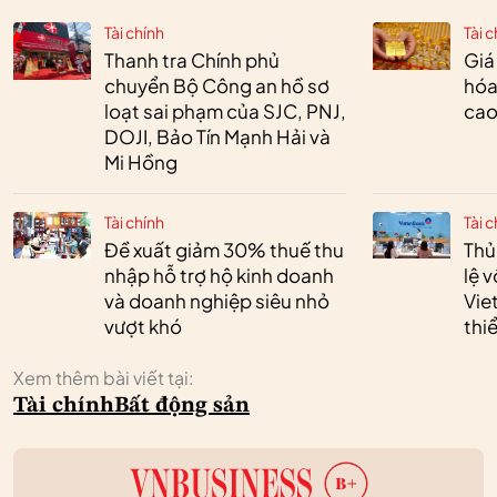
Tài chính
Tài c
Thanh tra Chính phủ
Giá
chuyển Bộ Công an hồ sơ
hóa
loạt sai phạm của SJC, PNJ,
cao
DOJI, Bảo Tín Mạnh Hải và
Mi Hồng
Tài chính
Tài c
Đề xuất giảm 30% thuế thu
Thủ
nhập hỗ trợ hộ kinh doanh
lệ 
và doanh nghiệp siêu nhỏ
Vie
vượt khó
thi
Xem thêm bài viết tại:
Tài chính
Bất động sản