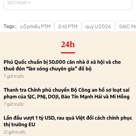
ĐỌC NGAY
Tags:
cổ phiếu PTM
ô tô PTM
quý I/2026
SAIC M
24h
Phú Quốc chuẩn bị 50.000 căn nhà ở xã hội và cho
thuê đón “làn sóng chuyên gia” đổ bộ
7 giờ trước
Thanh tra Chính phủ chuyển Bộ Công an hồ sơ loạt sai
phạm của SJC, PNJ, DOJI, Bảo Tín Mạnh Hải và Mi Hồng
7 giờ trước
Lần đầu vượt 1 tỷ USD, rau quả Việt đổi cách chinh phục
thị trường EU
21 giờ trước