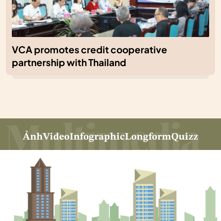
VCA promotes credit cooperative
partnership with Thailand
Ảnh
Video
Infographic
Longform
Quizz