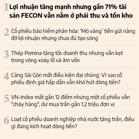
1
Lợi nhuận tăng mạnh nhưng gần 71% tài
sản FECON vẫn nằm ở phải thu và tồn kho
2
Cổ phiếu bảo hiểm phân hóa: ‘Mỏ vàng’ tiền gửi nâng
đỡ lợi nhuận nhưng chưa đủ tạo sóng
3
Thép Pomina tăng tốc doanh thu nhưng vẫn kẹt
trong vòng xoáy lỗ và âm vốn
4
Cảng Sài Gòn mất điều kiện đại chúng: Vì sao cổ
phiếu định giá hấp dẫn vẫn khó hút dòng tiền?
5
VN-Index mất gần 12 điểm nhưng một cổ phiếu vẫn
"cháy hàng", dư mua trần gần 1,2 triệu đơn vị
6
Loạt cổ phiếu doanh nghiệp nhà nước tăng trần, điều
gì đang kích hoạt dòng tiền?