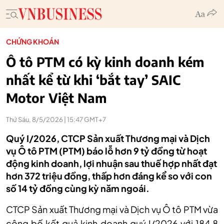
CHỨNG KHOÁN
Ô tô PTM có kỳ kinh doanh kém
nhất kể từ khi ‘bắt tay’ SAIC
Motor Việt Nam
Thứ Sáu, 8/5/2026 | 15:47 GMT+7
Quý I/2026, CTCP Sản xuất Thương mại và Dịch
vụ Ô tô PTM (PTM) báo lỗ hơn 9 tỷ đồng từ hoạt
động kinh doanh, lợi nhuận sau thuế hợp nhất đạt
hơn 372 triệu đồng, thấp hơn đáng kể so với con
số 14 tỷ đồng cùng kỳ năm ngoái.
CTCP Sản xuất Thương mại và Dịch vụ Ô tô PTM vừa
công bố kết quả kinh doanh quý I/2026 với 184,8