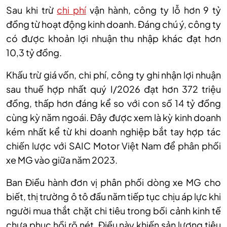
Sau khi trừ
chi phí
vận hành,
c
ông ty lỗ hơn 9 tỷ
đồng từ hoạt động kinh doanh. Đáng chú ý, công ty
có được khoản lợi nhuận thu nhập khác đạt hơn
10,3 tỷ đồng
.
Khấu trừ giá vốn, chi phí, công
ty
ghi nhận lợi nhuận
sau thuế hợp nhất quý I/2026 đạt hơn 372 triệu
đồng, thấp hơn đáng kể so với con số 14 tỷ đồng
cùng kỳ năm ngoái. Đây được xem là kỳ kinh doanh
kém nhất kể từ khi doanh nghiệp bắt tay hợp tác
chiến lược với SAIC Motor Việt Nam để phân phối
xe MG vào giữa năm 2023.
Ban Điều hành đơn vị phân phối dòng xe MG cho
biết, thị trường ô tô đầu năm tiếp tục chịu áp lực khi
người mua thắt chặt chi tiêu trong bối cảnh kinh tế
chưa phục hồi rõ nét. Điều này khiến sản lượng tiêu