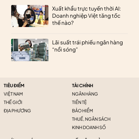
Xuất khẩu trực tuyến thời AI:
Doanh nghiệp Việt tăng tốc
thế nào?
Lãi suất trái phiếu ngân hàng
“nổi sóng”
TIÊU ĐIỂM
TÀI CHÍNH
VIỆT NAM
NGÂN HÀNG
THẾ GIỚI
TIỀN TỆ
ĐỊA PHƯƠNG
BẢO HIỂM
THUẾ, NGÂN SÁCH
KINH DOANH SỐ