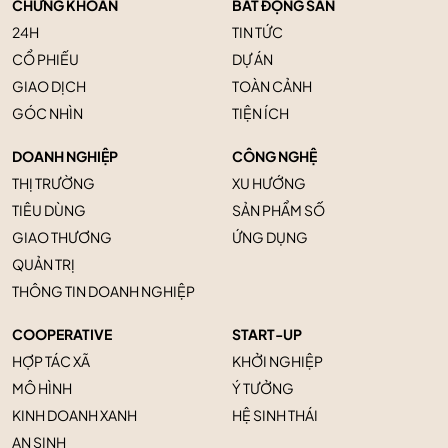
CHỨNG KHOÁN
BẤT ĐỘNG SẢN
24H
TIN TỨC
CỔ PHIẾU
DỰ ÁN
GIAO DỊCH
TOÀN CẢNH
GÓC NHÌN
TIỆN ÍCH
DOANH NGHIỆP
CÔNG NGHỆ
THỊ TRƯỜNG
XU HƯỚNG
TIÊU DÙNG
SẢN PHẨM SỐ
GIAO THƯƠNG
ỨNG DỤNG
QUẢN TRỊ
THÔNG TIN DOANH NGHIỆP
COOPERATIVE
START-UP
HỢP TÁC XÃ
KHỞI NGHIỆP
MÔ HÌNH
Ý TƯỞNG
KINH DOANH XANH
HỆ SINH THÁI
AN SINH