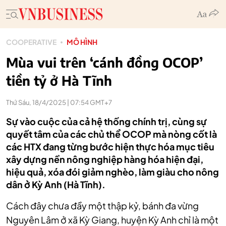
COOPERATIVE
MÔ HÌNH
Mùa vui trên ‘cánh đồng OCOP’
tiền tỷ ở Hà Tĩnh
Thứ Sáu, 18/4/2025 | 07:54 GMT+7
Sự vào cuộc của cả hệ thống chính trị, cùng sự
quyết tâm của các chủ thể OCOP mà nòng cốt là
các HTX đang từng bước hiện thực hóa mục tiêu
xây dựng nền nông nghiệp hàng hóa hiện đại,
hiệu quả, xóa đói giảm nghèo, làm giàu cho nông
dân ở Kỳ Anh (Hà Tĩnh).
Cách đây chưa đầy một thập kỷ, bánh đa vừng
Nguyên Lâm ở xã Kỳ Giang, huyện Kỳ Anh chỉ là một