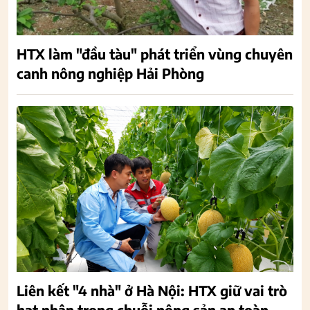
HTX làm "đầu tàu" phát triển vùng chuyên
canh nông nghiệp Hải Phòng
Liên kết "4 nhà" ở Hà Nội: HTX giữ vai trò
hạt nhân trong chuỗi nông sản an toàn