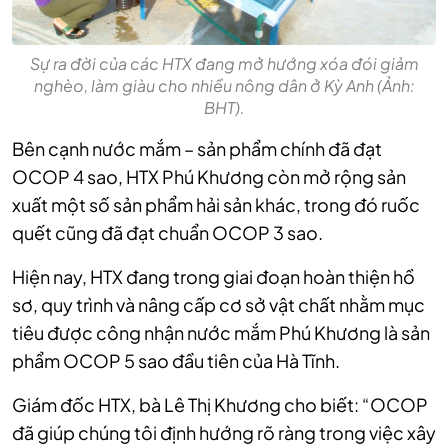
Sự ra đời của các HTX đang mở hướng xóa đói giảm
nghèo, làm giàu cho nhiều nông dân ở Kỳ Anh (Ảnh:
BHT).
Bên cạnh nước mắm – sản phẩm chính đã đạt
OCOP 4 sao, HTX Phú Khương còn mở rộng sản
xuất một số sản phẩm hải sản khác, trong đó ruốc
quết cũng đã đạt chuẩn OCOP 3 sao.
Hiện nay, HTX đang trong giai đoạn hoàn thiện hồ
sơ, quy trình và nâng cấp cơ sở vật chất nhằm mục
tiêu được công nhận nước mắm Phú Khương là sản
phẩm OCOP 5 sao đầu tiên của Hà Tĩnh.
Giám đốc HTX, bà Lê Thị Khương cho biết: “OCOP
đã giúp chúng tôi định hướng rõ ràng trong việc xây