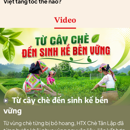
Việt tăng tốc thế nào?
Video
Từ cây chè đến sinh kế bền
vững
Từ vùng chè từng bị bỏ hoang, HTX Chè Tân Lập đã