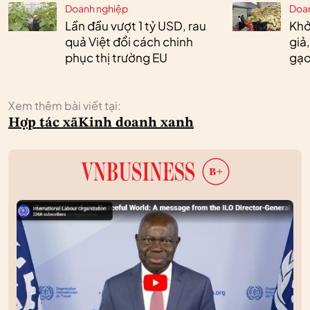
Doanh nghiệp
Doa
Lần đầu vượt 1 tỷ USD, rau
Khở
quả Việt đổi cách chinh
giả
phục thị trường EU
gạo
Xem thêm bài viết tại:
Hợp tác xã
Kinh doanh xanh