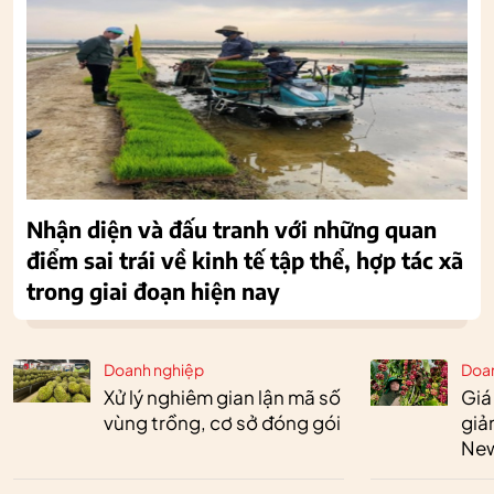
Nhận diện và đấu tranh với những quan
điểm sai trái về kinh tế tập thể, hợp tác xã
trong giai đoạn hiện nay
Doanh nghiệp
Doa
Xử lý nghiêm gian lận mã số
Giá
vùng trồng, cơ sở đóng gói
giả
New