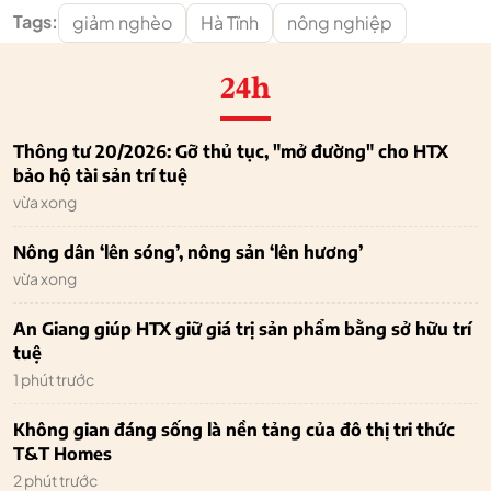
Tags:
giảm nghèo
Hà Tĩnh
nông nghiệp
24h
Thông tư 20/2026: Gỡ thủ tục, "mở đường" cho HTX
bảo hộ tài sản trí tuệ
vừa xong
Nông dân ‘lên sóng’, nông sản ‘lên hương’
vừa xong
An Giang giúp HTX giữ giá trị sản phẩm bằng sở hữu trí
tuệ
1 phút trước
Không gian đáng sống là nền tảng của đô thị tri thức
T&T Homes
2 phút trước