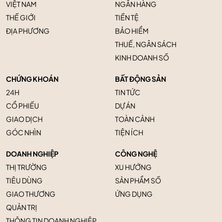
VIỆT NAM
NGÂN HÀNG
THẾ GIỚI
TIỀN TỆ
ĐỊA PHƯƠNG
BẢO HIỂM
THUẾ, NGÂN SÁCH
KINH DOANH SỐ
CHỨNG KHOÁN
BẤT ĐỘNG SẢN
24H
TIN TỨC
CỔ PHIẾU
DỰ ÁN
GIAO DỊCH
TOÀN CẢNH
GÓC NHÌN
TIỆN ÍCH
DOANH NGHIỆP
CÔNG NGHỆ
THỊ TRƯỜNG
XU HƯỚNG
TIÊU DÙNG
SẢN PHẨM SỐ
GIAO THƯƠNG
ỨNG DỤNG
QUẢN TRỊ
THÔNG TIN DOANH NGHIỆP