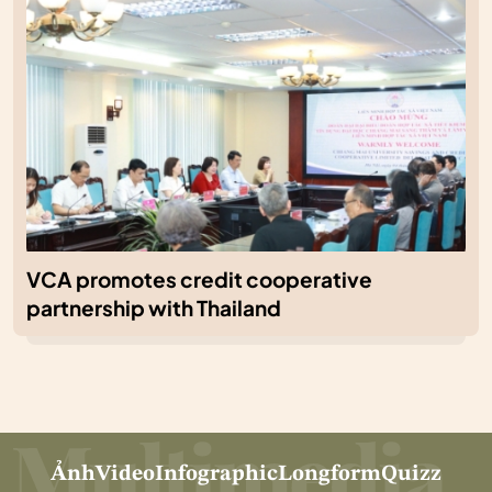
VCA promotes credit cooperative
partnership with Thailand
Ảnh
Video
Infographic
Longform
Quizz