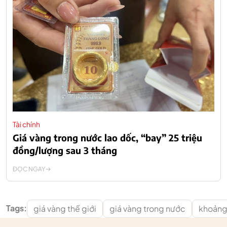
Tài chính
Giá vàng trong nước lao dốc, “bay” 25 triệu
đồng/lượng sau 3 tháng
ĐỌC NGAY
Tags:
giá vàng thế giới
giá vàng trong nước
khoảng