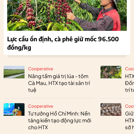
Lực cầu ổn định, cà phê giữ mốc 96.500
đồng/kg
Cooperative
Coo
Nâng tầm giá trị lúa - tôm
HTX
Cà Mau, HTX tạo tài sản trí
Đồn
tuệ
trí 
Cooperative
Coo
Tư tưởng Hồ Chí Minh: Nền
Giữ
tảng kiến tạo động lực mới
HTX
cho HTX
sở h