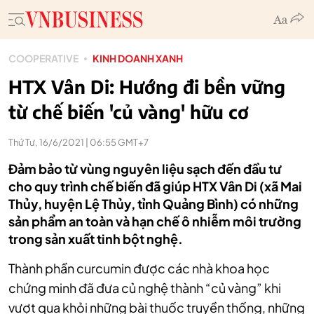
COOPERATIVE
KINH DOANH XANH
HTX Vân Di: Hướng đi bền vững
từ chế biến 'củ vàng' hữu cơ
Thứ Tư, 16/6/2021 | 06:55 GMT+7
Đảm bảo từ vùng nguyên liệu sạch đến đầu tư
cho quy trình chế biến đã giúp HTX Vân Di (xã Mai
Thủy, huyện Lệ Thủy, tỉnh Quảng Bình) có những
sản phẩm an toàn và hạn chế ô nhiễm môi trường
trong sản xuất tinh bột nghệ.
Thành phần curcumin được các nhà khoa học
chứng minh đã đưa củ nghệ thành “củ vàng” khi
vượt qua khỏi những bài thuốc truyền thống, những