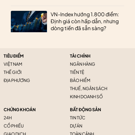
VN-Index hướng 1.800 điểm:
Định giá còn hấp dẫn, nhưng
dòng tiền đã sẵn sàng?
TIÊU ĐIỂM
TÀI CHÍNH
VIỆT NAM
NGÂN HÀNG
THẾ GIỚI
TIỀN TỆ
ĐỊA PHƯƠNG
BẢO HIỂM
THUẾ, NGÂN SÁCH
KINH DOANH SỐ
CHỨNG KHOÁN
BẤT ĐỘNG SẢN
24H
TIN TỨC
CỔ PHIẾU
DỰ ÁN
GIAO DỊCH
TOÀN CẢNH