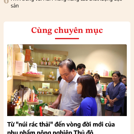
6
sản
Cùng chuyên mục
Từ "núi rác thải" đến vòng đời mới của
phụ phẩm nông nghiệp Thủ đô