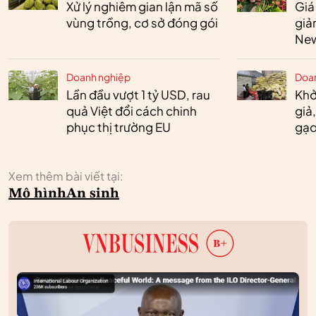
Xử lý nghiêm gian lận mã số
Giá
vùng trồng, cơ sở đóng gói
giả
New
Doanh nghiệp
Doa
Lần đầu vượt 1 tỷ USD, rau
Khở
quả Việt đổi cách chinh
giả
phục thị trường EU
gạo
Xem thêm bài viết tại:
Mô hình
An sinh