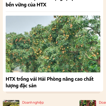
bền vững của HTX
HTX trồng vải Hải Phòng nâng cao chất
lượng đặc sản
Doanh nghiệp
Doa