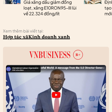
Giá xăng dầu giảm đồng
Định
loạt, xăng E10RON95-III lùi
tạo
về 22.324 đồng/lít
mới
Xem thêm bài viết tại:
Hợp tác xã
Kinh doanh xanh