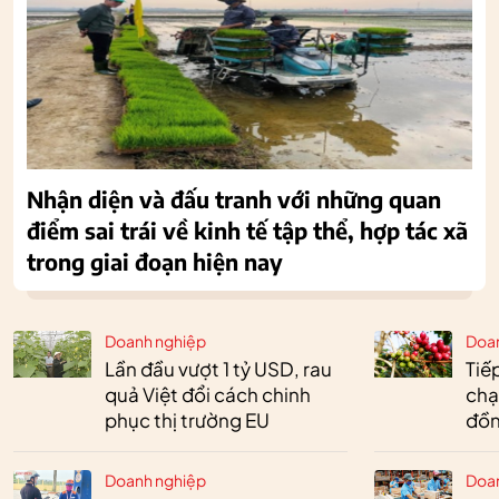
Nhận diện và đấu tranh với những quan
điểm sai trái về kinh tế tập thể, hợp tác xã
trong giai đoạn hiện nay
Doanh nghiệp
Doa
Lần đầu vượt 1 tỷ USD, rau
Tiế
quả Việt đổi cách chinh
chạ
phục thị trường EU
đồn
Doanh nghiệp
Doa