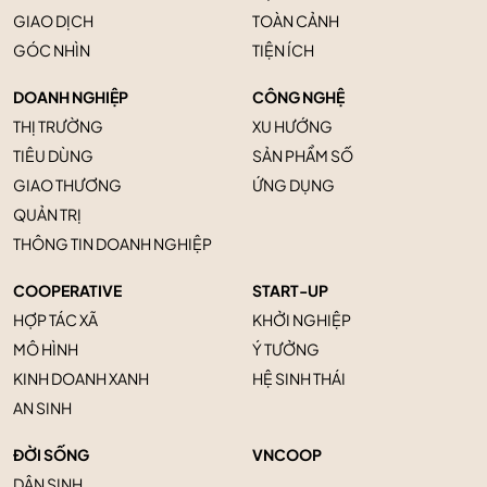
GIAO DỊCH
TOÀN CẢNH
GÓC NHÌN
TIỆN ÍCH
DOANH NGHIỆP
CÔNG NGHỆ
THỊ TRƯỜNG
XU HƯỚNG
TIÊU DÙNG
SẢN PHẨM SỐ
GIAO THƯƠNG
ỨNG DỤNG
QUẢN TRỊ
THÔNG TIN DOANH NGHIỆP
COOPERATIVE
START-UP
HỢP TÁC XÃ
KHỞI NGHIỆP
MÔ HÌNH
Ý TƯỞNG
KINH DOANH XANH
HỆ SINH THÁI
AN SINH
ĐỜI SỐNG
VNCOOP
DÂN SINH