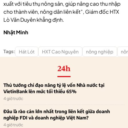
xuất với tiêu thụ nông sản, giúp nâng cao thu nhập
cho thành viên, nông dân liên kết”, Giám đốc HTX
Lò Văn Duyên khẳng định.
Nhật Minh
Tags:
Hát Lót
HXT Cao Nguyên
nông nghiệp
nô
24h
Thủ tướng chỉ đạo nâng tỷ lệ vốn Nhà nước tại
VietinBank lên mức tối thiểu 65%
4 giờ trước
Đâu là rào cản lớn nhất trong liên kết giữa doanh
nghiệp FDI và doanh nghiệp Việt Nam?
4 giờ trước