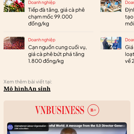
Doanh nghiệp
Doa
Tiếp đà tăng, giá cà phê
Định
chạm mốc 99.000
tạo
đồng/kg
mới
Doanh nghiệp
Doa
Cạn nguồn cung cuối vụ,
Giá
giá cà phê bứt phá tăng
loạ
1.800 đồng/kg
về 
Xem thêm bài viết tại:
Mô hình
An sinh