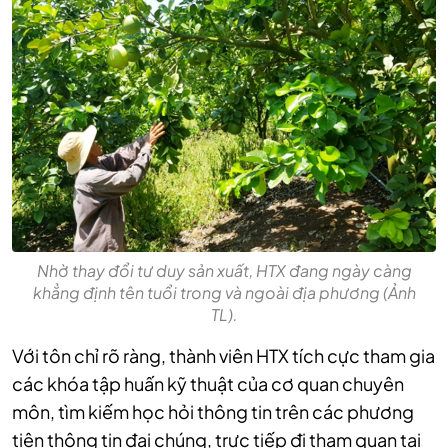
Nhờ thay đổi tư duy sản xuất, HTX đang ngày càng
khẳng định tên tuổi trong và ngoài địa phương (Ảnh
TL).
Với tôn chỉ rõ ràng, thành viên HTX tích cực tham gia
các khóa tập huấn kỹ thuật của cơ quan chuyên
môn, tìm kiếm học hỏi thông tin trên các phương
tiện thông tin đại chúng, trực tiếp đi tham quan tại