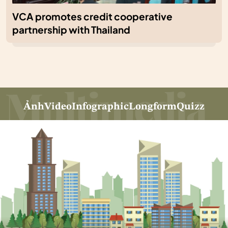
VCA promotes credit cooperative
partnership with Thailand
Ảnh
Video
Infographic
Longform
Quizz