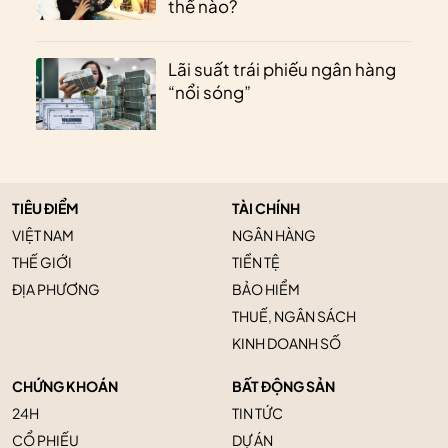
thế nào?
Lãi suất trái phiếu ngân hàng
“nổi sóng”
TIÊU ĐIỂM
TÀI CHÍNH
VIỆT NAM
NGÂN HÀNG
THẾ GIỚI
TIỀN TỆ
ĐỊA PHƯƠNG
BẢO HIỂM
THUẾ, NGÂN SÁCH
KINH DOANH SỐ
CHỨNG KHOÁN
BẤT ĐỘNG SẢN
24H
TIN TỨC
CỔ PHIẾU
DỰ ÁN